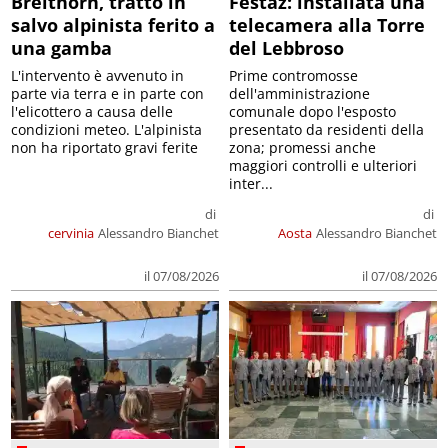
Breithorn, tratto in
Festaz: installata una
salvo alpinista ferito a
telecamera alla Torre
una gamba
del Lebbroso
L'intervento è avvenuto in
Prime contromosse
parte via terra e in parte con
dell'amministrazione
l'elicottero a causa delle
comunale dopo l'esposto
condizioni meteo. L'alpinista
presentato da residenti della
non ha riportato gravi ferite
zona; promessi anche
maggiori controlli e ulteriori
inter...
di
di
cervinia
Alessandro Bianchet
Aosta
Alessandro Bianchet
il 07/08/2026
il 07/08/2026