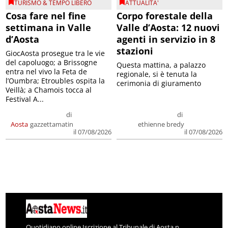
TURISMO & TEMPO LIBERO
ATTUALITA'
Cosa fare nel fine
Corpo forestale della
settimana in Valle
Valle d’Aosta: 12 nuovi
d’Aosta
agenti in servizio in 8
stazioni
GiocAosta prosegue tra le vie
del capoluogo; a Brissogne
Questa mattina, a palazzo
entra nel vivo la Feta de
regionale, si è tenuta la
l’Oumbra; Etroubles ospita la
cerimonia di giuramento
Veillà; a Chamois tocca al
Festival A...
di
di
Aosta
gazzettamatin
ethienne bredy
il 07/08/2026
il 07/08/2026
Quotidiano online Iscrizione al Tribunale di Aosta n.