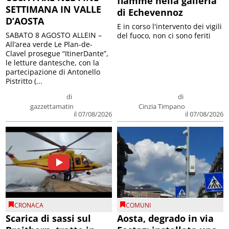
fiamme nella galleria
SETTIMANA IN VALLE
di Echevennoz
D’AOSTA
E in corso l'intervento dei vigili
SABATO 8 AGOSTO ALLEIN –
del fuoco, non ci sono feriti
All’area verde Le Plan-de-
Clavel prosegue “ItinerDante”,
le letture dantesche, con la
partecipazione di Antonello
Pistritto (...
di
di
gazzettamatin
Cinzia Timpano
il 07/08/2026
il 07/08/2026
CRONACA
COMUNI
Scarica di sassi sul
Aosta, degrado in via