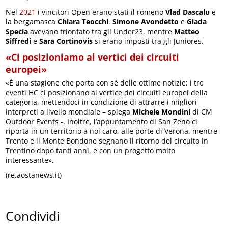
Nel
2021
i vincitori Open erano stati il romeno
Vlad Dascalu
e
la bergamasca
Chiara Teocchi
.
Simone Avondetto
e
Giada
Specia
avevano trionfato tra gli Under23, mentre
Matteo
Siffredi
e
Sara Cortinovis
si erano imposti tra gli Juniores.
«Ci posizioniamo al vertici dei circuiti
europei»
«È una stagione che porta con sé delle ottime notizie: i tre
eventi HC ci posizionano al vertice dei circuiti europei della
categoria, mettendoci in condizione di attrarre i migliori
interpreti a livello mondiale – spiega
Michele Mondini
di CM
Outdoor Events -. Inoltre, l’appuntamento di San Zeno ci
riporta in un territorio a noi caro, alle porte di Verona, mentre
Trento e il Monte Bondone segnano il ritorno del circuito in
Trentino dopo tanti anni, e con un progetto molto
interessante».
(re.aostanews.it)
Condividi