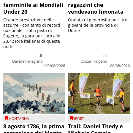
femminile ai Mondiali
ragazzini che
Under 20
vendevano limonata
Grande prestazione delle
Ondata di generosità per i tre
azzurre - con tanto di record
giovani della provincia di
nazionale - sulla pista di
Udine
Eugene, la gara per l'oro alle
23.42 (ora italiana) di questa
notte
di
di
Davide Pellegrino
Cinzia Timpano
il 09/08/2026
il 08/08/2026
MONTAGNA
SPORT
8 agosto 1786, la prima
Trail: Daniel Thedy e
ascensione del Monte
Michela Comola