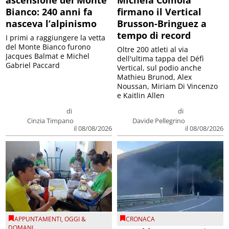
Bianco: 240 anni fa
firmano il Vertical
nasceva l’alpinismo
Brusson-Bringuez a
tempo di record
I primi a raggiungere la vetta
del Monte Bianco furono
Oltre 200 atleti al via
Jacques Balmat e Michel
dell'ultima tappa del Défì
Gabriel Paccard
Vertical, sul podio anche
Mathieu Brunod, Alex
Noussan, Miriam Di Vincenzo
e Kaitlin Allen
di
di
Cinzia Timpano
Davide Pellegrino
il 08/08/2026
il 08/08/2026
APPUNTAMENTI
,
OGGI &
CRONACA
DOMANI