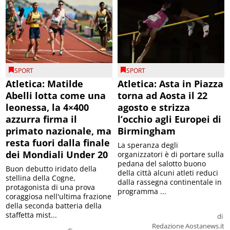
SPORT
SPORT
Atletica: Matilde
Atletica: Asta in Piazza
Abelli lotta come una
torna ad Aosta il 22
leonessa, la 4×400
agosto e strizza
azzurra firma il
l’occhio agli Europei di
primato nazionale, ma
Birmingham
resta fuori dalla finale
La speranza degli
dei Mondiali Under 20
organizzatori è di portare sulla
pedana del salotto buono
Buon debutto iridato della
della città alcuni atleti reduci
stellina della Cogne,
dalla rassegna continentale in
protagonista di una prova
programma ...
coraggiosa nell'ultima frazione
della seconda batteria della
staffetta mist...
di
Redazione Aostanews.it