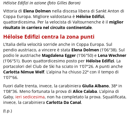
Héloïse Edifizi in azione (foto Gilles Baron)
Vittoria di
Elena Dolmen
nella discesa libera di Sankt Anton di
Coppa Europa. Migliore valdostana è
Héloïse Edifizi
,
quattordicesima. Per la velocista di Valtournenche è il
miglior
risultato in carriera nel circuito continentale
.
Héloïse Edifizi centra la zona punti
L’Italia della velocità sorride anche in Coppa Europa. Sul
pendio austriaco, a vincere è stata
Elena Dolmen
(1’06″38). Sul
podio le austriache
Magdalena Egger
(1’06″50) e
Lena Wechner
(1’06″51). Buon quattordicesimo posto per
Héloïse Edifizi
. La
portacolori del Club de Ski ha sciato in 1’07″26. A punti anche
Carlotta Nimue Welf
. L’alpina ha chiuso 22ª con il tempo di
1’07″66.
Fuori dalle trenta, invece, la carabiniera
Giulia Albano
, 38ª in
1’08″36. Meno fortunata la prova di
Alice Calaba
. L’alpina di
Gaby,
ieri sedicesima
, non ha completato la prova. Squalificata,
invece, la carabiniera
Carlotta Da Canal
.
(t.p.)