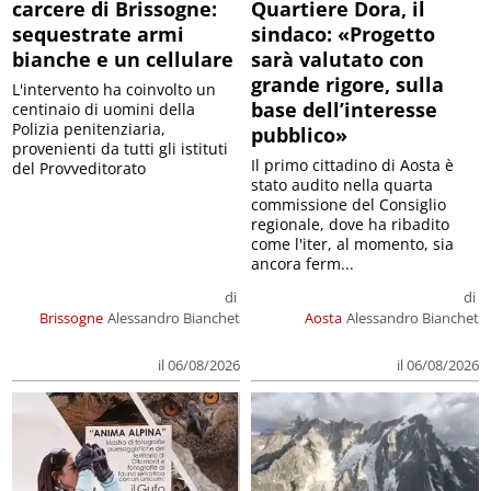
carcere di Brissogne:
Quartiere Dora, il
sequestrate armi
sindaco: «Progetto
bianche e un cellulare
sarà valutato con
grande rigore, sulla
L'intervento ha coinvolto un
base dell’interesse
centinaio di uomini della
Polizia penitenziaria,
pubblico»
provenienti da tutti gli istituti
Il primo cittadino di Aosta è
del Provveditorato
stato audito nella quarta
commissione del Consiglio
regionale, dove ha ribadito
come l'iter, al momento, sia
ancora ferm...
di
di
Brissogne
Alessandro Bianchet
Aosta
Alessandro Bianchet
il 06/08/2026
il 06/08/2026