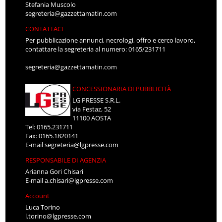
Stefania Muscolo
segreteria@gazzettamatin.com
CONTATTACI
Per pubblicazione annunci, necrologi, offro e cerco lavoro,
contattare la segreteria al numero: 0165/231711
segreteria@gazzettamatin.com
CONCESSIONARIA DI PUBBLICITÀ
LG PRESSE S.R.L.
via Festaz, 52
11100 AOSTA
Tel: 0165.231711
Fax: 0165.1820141
E-mail
segreteria@lgpresse.com
RESPONSABILE DI AGENZIA
Arianna Gori Chisari
E-mail
a.chisari@lgpresse.com
Account
Luca Torino
l.torino@lgpresse.com