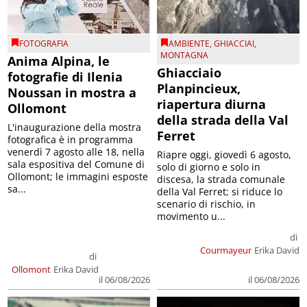
FOTOGRAFIA
AMBIENTE
,
GHIACCIAI
,
MONTAGNA
Anima Alpina, le
Ghiacciaio
fotografie di Ilenia
Planpincieux,
Noussan in mostra a
riapertura diurna
Ollomont
della strada della Val
L'inaugurazione della mostra
Ferret
fotografica è in programma
venerdì 7 agosto alle 18, nella
Riapre oggi, giovedì 6 agosto,
sala espositiva del Comune di
solo di giorno e solo in
Ollomont; le immagini esposte
discesa, la strada comunale
sa...
della Val Ferret; si riduce lo
scenario di rischio, in
movimento u...
di
Courmayeur
Erika David
di
Ollomont
Erika David
il 06/08/2026
il 06/08/2026