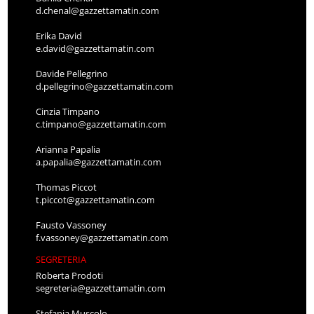
d.chenal@gazzettamatin.com
Erika David
e.david@gazzettamatin.com
Davide Pellegrino
d.pellegrino@gazzettamatin.com
Cinzia Timpano
c.timpano@gazzettamatin.com
Arianna Papalia
a.papalia@gazzettamatin.com
Thomas Piccot
t.piccot@gazzettamatin.com
Fausto Vassoney
f.vassoney@gazzettamatin.com
SEGRETERIA
Roberta Prodoti
segreteria@gazzettamatin.com
Stefania Muscolo