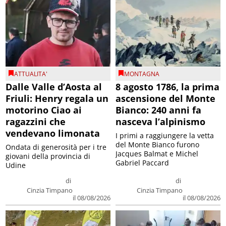
ATTUALITA'
MONTAGNA
Dalle Valle d’Aosta al
8 agosto 1786, la prima
Friuli: Henry regala un
ascensione del Monte
motorino Ciao ai
Bianco: 240 anni fa
ragazzini che
nasceva l’alpinismo
vendevano limonata
I primi a raggiungere la vetta
del Monte Bianco furono
Ondata di generosità per i tre
Jacques Balmat e Michel
giovani della provincia di
Gabriel Paccard
Udine
di
di
Cinzia Timpano
Cinzia Timpano
il 08/08/2026
il 08/08/2026