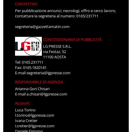
CONTATTACI
Per pubblicazione annunci, necrologi, offro e cerco lavoro,
contattare la segreteria al numero: 0165/231711
segreteria@gazzettamatin.com
CONCESSIONARIA DI PUBBLICITÀ
LG PRESSE S.R.L.
via Festaz, 52
11100 AOSTA
Tel: 0165.231711
Fax: 0165.1820141
E-mail
segreteria@lgpresse.com
RESPONSABILE DI AGENZIA
Arianna Gori Chisari
E-mail
a.chisari@lgpresse.com
Account
Luca Torino
l.torino@lgpresse.com
Ivana Cretier
i.cretier@lgpresse.com
Daniele Fimiano