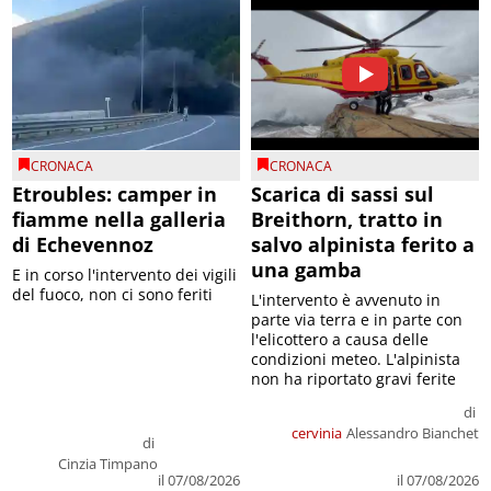
CRONACA
CRONACA
Etroubles: camper in
Scarica di sassi sul
fiamme nella galleria
Breithorn, tratto in
di Echevennoz
salvo alpinista ferito a
una gamba
E in corso l'intervento dei vigili
del fuoco, non ci sono feriti
L'intervento è avvenuto in
parte via terra e in parte con
l'elicottero a causa delle
condizioni meteo. L'alpinista
non ha riportato gravi ferite
di
cervinia
Alessandro Bianchet
di
Cinzia Timpano
il 07/08/2026
il 07/08/2026