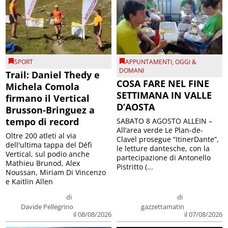
SPORT
APPUNTAMENTI
,
OGGI &
DOMANI
Trail: Daniel Thedy e
COSA FARE NEL FINE
Michela Comola
SETTIMANA IN VALLE
firmano il Vertical
D’AOSTA
Brusson-Bringuez a
tempo di record
SABATO 8 AGOSTO ALLEIN –
All’area verde Le Plan-de-
Oltre 200 atleti al via
Clavel prosegue “ItinerDante”,
dell'ultima tappa del Défì
le letture dantesche, con la
Vertical, sul podio anche
partecipazione di Antonello
Mathieu Brunod, Alex
Pistritto (...
Noussan, Miriam Di Vincenzo
e Kaitlin Allen
di
di
Davide Pellegrino
gazzettamatin
il 08/08/2026
il 07/08/2026