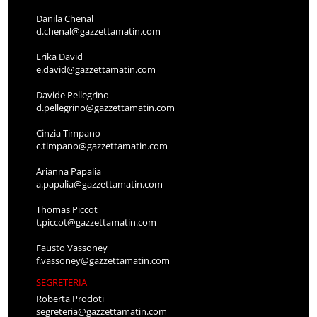
Danila Chenal
d.chenal@gazzettamatin.com
Erika David
e.david@gazzettamatin.com
Davide Pellegrino
d.pellegrino@gazzettamatin.com
Cinzia Timpano
c.timpano@gazzettamatin.com
Arianna Papalia
a.papalia@gazzettamatin.com
Thomas Piccot
t.piccot@gazzettamatin.com
Fausto Vassoney
f.vassoney@gazzettamatin.com
SEGRETERIA
Roberta Prodoti
segreteria@gazzettamatin.com