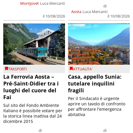
Montjovet
Luca Mercanti
di
Aosta
Luca Mercanti
il 10/08/2026
il 10/08/2026
TRASPORTI
ATTUALITA'
La Ferrovia Aosta –
Casa, appello Sunia:
Pré-Saint-Didier tra i
tutelare inquilini
luoghi del cuore del
fragili
Fai
Per il Sindacato è urgente
aprire un tavolo di confronto
Sul sito del Fondo Ambiente
per affrontare l'emergenza
Italiano è possibile votare per
abitativa
la storica linea inattiva dal 24
dicembre 2015
di
di