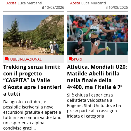
Aosta
Luca Mercanti
Aosta
Luca Mercanti
il 10/08/2026
il 10/08/2026
PUBBLIREDAZIONALI
SPORT
Trekking senza limiti:
Atletica, Mondiali U20:
con il progetto
Matilde Abelli brilla
“CASPITA” la Valle
nella finale della
d’Aosta apre i sentieri
4×400, ma l’Italia è 7ª
a tutti
Si è chiusa l'esperienza
dell'atleta valdostana a
Da agosto a ottobre, è
Eugene, Stati Uniti, dove ha
possibile iscriversi a nove
preso parte alla rassegna
escursioni gratuite e aperte a
iridata di categoria
tutti in sei comuni valdostani:
un'esperienza alpina
condivisa grazi...