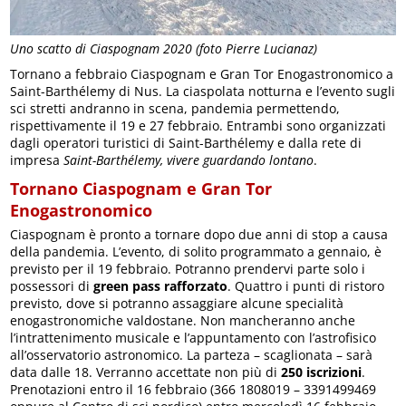
Uno scatto di Ciaspognam 2020 (foto Pierre Lucianaz)
Tornano a febbraio Ciaspognam e Gran Tor Enogastronomico a
Saint-Barthélemy di Nus. La ciaspolata notturna e l’evento sugli
sci stretti andranno in scena, pandemia permettendo,
rispettivamente il 19 e 27 febbraio. Entrambi sono organizzati
dagli operatori turistici di Saint-Barthélemy e dalla rete di
impresa
Saint-Barthélemy, vivere guardando lontano
.
Tornano Ciaspognam e Gran Tor
Enogastronomico
Ciaspognam è pronto a tornare dopo due anni di stop a causa
della pandemia. L’evento, di solito programmato a gennaio, è
previsto per il 19 febbraio. Potranno prendervi parte solo i
possessori di
green pass rafforzato
. Quattro i punti di ristoro
previsto, dove si potranno assaggiare alcune specialità
enogastronomiche valdostane. Non mancheranno anche
l’intrattenimento musicale e l’appuntamento con l’astrofisico
all’osservatorio astronomico. La parteza – scaglionata – sarà
data dalle 18. Verranno accettate non più di
250 iscrizioni
.
Prenotazioni entro il 16 febbraio (366 1808019 – 3391499469