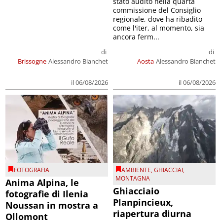
stato audito nella quarta
commissione del Consiglio
regionale, dove ha ribadito
come l'iter, al momento, sia
ancora ferm...
di
di
Brissogne
Alessandro Bianchet
Aosta
Alessandro Bianchet
il 06/08/2026
il 06/08/2026
FOTOGRAFIA
AMBIENTE
,
GHIACCIAI
,
MONTAGNA
Anima Alpina, le
Ghiacciaio
fotografie di Ilenia
Planpincieux,
Noussan in mostra a
riapertura diurna
Ollomont