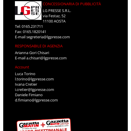
CONCESSIONARIA DI PUBBLICITÀ
LG PRESSE S.R.L.
via Festaz, 52
11100 AOSTA
Tel: 0165.231711
Fax: 0165.1820141
E-mail
segreteria@lgpresse.com
RESPONSABILE DI AGENZIA
Arianna Gori Chisari
E-mail
a.chisari@lgpresse.com
Account
Luca Torino
l.torino@lgpresse.com
Ivana Cretier
i.cretier@lgpresse.com
Daniele Fimiano
d.fimiano@lgpresse.com