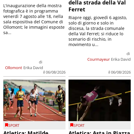
della strada della Val
L'inaugurazione della mostra
Ferret
fotografica è in programma
venerdì 7 agosto alle 18, nella
Riapre oggi, giovedì 6 agosto,
sala espositiva del Comune di
solo di giorno e solo in
Ollomont; le immagini esposte
discesa, la strada comunale
sa...
della Val Ferret; si riduce lo
scenario di rischio, in
movimento u...
di
Courmayeur
Erika David
di
Ollomont
Erika David
il 06/08/2026
il 06/08/2026
SPORT
SPORT
Atletica: Matilde
Atletica: Asta in Piazza