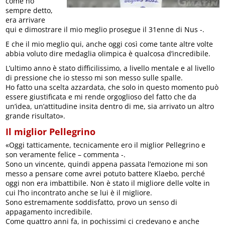
come ho
sempre detto,
era arrivare
qui e dimostrare il mio meglio prosegue il 31enne di Nus -.
E che il mio meglio qui, anche oggi così come tante altre volte
abbia voluto dire medaglia olimpica è qualcosa d’incredibile.
L’ultimo anno è stato difficilissimo, a livello mentale e al livello
di pressione che io stesso mi son messo sulle spalle.
Ho fatto una scelta azzardata, che solo in questo momento può
essere giustificata e mi rende orgoglioso del fatto che da
un’idea, un’attitudine insita dentro di me, sia arrivato un altro
grande risultato».
Il miglior Pellegrino
«Oggi tatticamente, tecnicamente ero il miglior Pellegrino e
son veramente felice – commenta -.
Sono un vincente, quindi appena passata l’emozione mi son
messo a pensare come avrei potuto battere Klaebo, perché
oggi non era imbattibile. Non è stato il migliore delle volte in
cui l’ho incontrato anche se lui è il migliore.
Sono estremamente soddisfatto, provo un senso di
appagamento incredibile.
Come quattro anni fa, in pochissimi ci credevano e anche