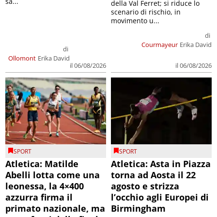
sa...
della Val Ferret; si riduce lo
scenario di rischio, in
movimento u...
di
Courmayeur
Erika David
di
Ollomont
Erika David
il 06/08/2026
il 06/08/2026
SPORT
SPORT
Atletica: Matilde
Atletica: Asta in Piazza
Abelli lotta come una
torna ad Aosta il 22
leonessa, la 4×400
agosto e strizza
azzurra firma il
l’occhio agli Europei di
primato nazionale, ma
Birmingham