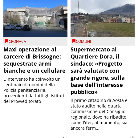
CRONACA
COMUNI
Maxi operazione al
Supermercato al
carcere di Brissogne:
Quartiere Dora, il
sequestrate armi
sindaco: «Progetto
bianche e un cellulare
sarà valutato con
grande rigore, sulla
L'intervento ha coinvolto un
base dell’interesse
centinaio di uomini della
Polizia penitenziaria,
pubblico»
provenienti da tutti gli istituti
Il primo cittadino di Aosta è
del Provveditorato
stato audito nella quarta
commissione del Consiglio
regionale, dove ha ribadito
come l'iter, al momento, sia
ancora ferm...
di
di