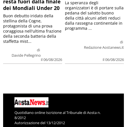
resta fuori dalla finale
La speranza degli
dei Mondiali Under 20
organizzatori è di portare sulla
pedana del salotto buono
Buon debutto iridato della
della città alcuni atleti reduci
stellina della Cogne,
dalla rassegna continentale in
protagonista di una prova
programma ...
coraggiosa nell'ultima frazione
della seconda batteria della
staffetta mist...
di
Redazione Aostanews.it
di
Davide Pellegrino
il 06/08/2026
il 06/08/2026
Quotidiano online Iscrizione al Tribunale di Aosta n.
8/2012
Autorizzazione del 13/12/2012