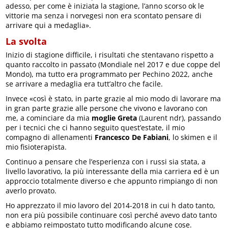
adesso, per come è iniziata la stagione, l’anno scorso ok le
vittorie ma senza i norvegesi non era scontato pensare di
arrivare qui a medaglia».
La svolta
Inizio di stagione difficile, i risultati che stentavano rispetto a
quanto raccolto in passato (Mondiale nel 2017 e due coppe del
Mondo), ma tutto era programmato per Pechino 2022, anche
se arrivare a medaglia era tutt’altro che facile.
Invece «così è stato, in parte grazie al mio modo di lavorare ma
in gran parte grazie alle persone che vivono e lavorano con
me, a cominciare da mia
moglie Greta
(Laurent ndr), passando
per i tecnici che ci hanno seguito quest’estate, il mio
compagno di allenamenti
Francesco De Fabiani
, lo skimen e il
mio fisioterapista.
Continuo a pensare che l’esperienza con i russi sia stata, a
livello lavorativo, la più interessante della mia carriera ed è un
approccio totalmente diverso e che appunto rimpiango di non
averlo provato.
Ho apprezzato il mio lavoro del 2014-2018 in cui h dato tanto,
non era più possibile continuare così perché avevo dato tanto
e abbiamo reimpostato tutto modificando alcune cose.