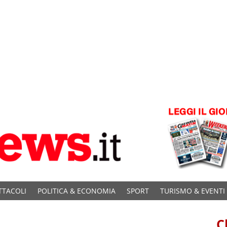
TTACOLI
POLITICA & ECONOMIA
SPORT
TURISMO & EVENTI
C