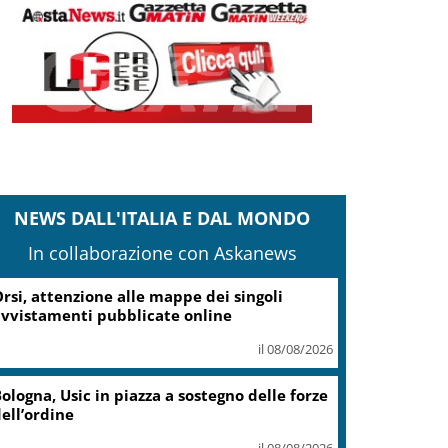
NEWS DALL'ITALIA E DAL MONDO
In collaborazione con Askanews
ampi Flegrei, Fico: Al via lavori hub Pozzuoli
il 08/08/2026
stia, investe un ciclista e fugge,
intracciato da Polizia Locale
il 08/08/2026