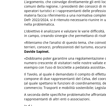
L’argomento, che coinvolge direttamente gli enti local
comuni della regione, i presidenti dei consorzi di mi
operatori turistici e i rappresentanti delle professi
materia faccia riferimento a una normativa compless
Defr 2022/2024, si è ritenuto necessario riunire in un 
nella problematica.
L’obiettivo è analizzare e valutare le varie difficolt
in campo, creando sinergie che permettano di risol
«Riteniamo che l’analisi di questo tema, che coinvolg
terrieri, consorzi, professionisti del turismo, escurs
Davide Sapinet.
«Dobbiamo poter garantire una regolamentazione che 
numero crescente di visitatori nelle nostre vallate
esempio con l’uso di biciclette a pedalata assistita».
Il Tavolo, al quale è demandato il compito di effett
compone di due rappresentanti del Celva, del coord
(al quale spettano le funzioni di coordinamento), d
commercio; Trasporti e mobilità sostenibile; Legislati
A seconda delle specifiche problematiche affrontate,
rappresentanti di altri enti o associazioni.
(e.d.)