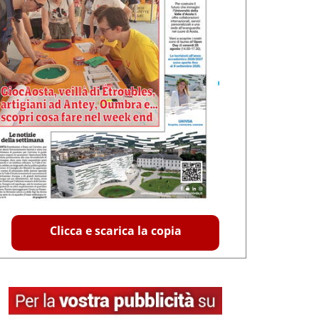
Clicca e scarica la copia