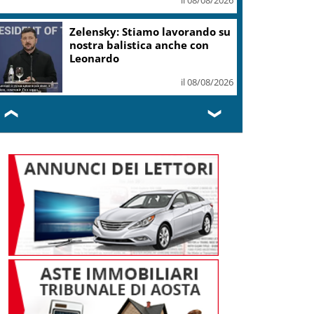
I Barisei: vendemmia notturna
per tutelare chi lavora nei
filari
il 08/08/2026
❮
❯