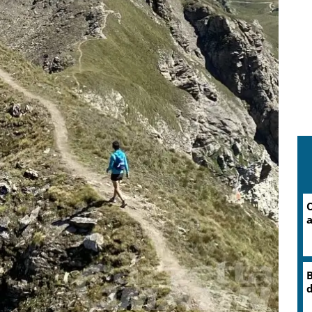
C
O
r