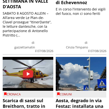
SETTIMANA IN VALLE
di Echevennoz
D’AOSTA
E in corso l'intervento dei vigili
SABATO 8 AGOSTO ALLEIN –
del fuoco, non ci sono feriti
All’area verde Le Plan-de-
Clavel prosegue “ItinerDante”,
le letture dantesche, con la
partecipazione di Antonello
Pistritto (...
di
di
gazzettamatin
Cinzia Timpano
il 07/08/2026
il 07/08/2026
CRONACA
COMUNI
Scarica di sassi sul
Aosta, degrado in via
Breithorn, tratto in
Festaz: installata una