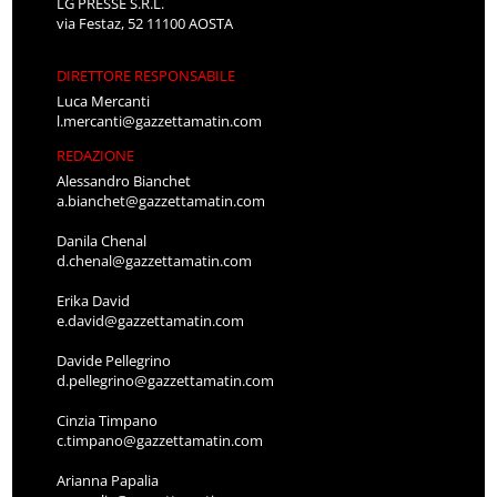
LG PRESSE S.R.L.
via Festaz, 52 11100 AOSTA
DIRETTORE RESPONSABILE
Luca Mercanti
l.mercanti@gazzettamatin.com
REDAZIONE
Alessandro Bianchet
a.bianchet@gazzettamatin.com
Danila Chenal
d.chenal@gazzettamatin.com
Erika David
e.david@gazzettamatin.com
Davide Pellegrino
d.pellegrino@gazzettamatin.com
Cinzia Timpano
c.timpano@gazzettamatin.com
Arianna Papalia