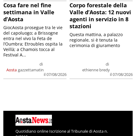
Cosa fare nel fine
Corpo forestale della
settimana in Valle
Valle d’Aosta: 12 nuovi
d’Aosta
agenti in servizio in 8
stazioni
GiocAosta prosegue tra le vie
del capoluogo; a Brissogne
Questa mattina, a palazzo
entra nel vivo la Feta de
regionale, si è tenuta la
l’Oumbra; Etroubles ospita la
cerimonia di giuramento
Veillà; a Chamois tocca al
Festival A...
di
di
Aosta
gazzettamatin
ethienne bredy
il 07/08/2026
il 07/08/2026
Quotidiano online Iscrizione al Tribunale di Aosta n.