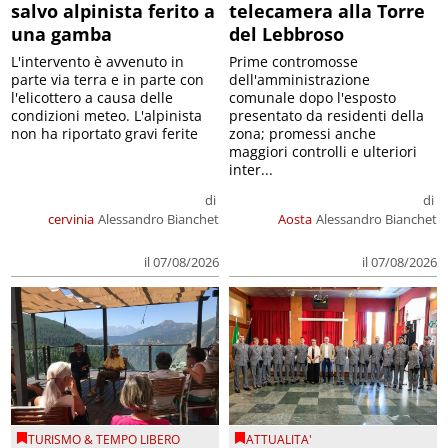
salvo alpinista ferito a
telecamera alla Torre
una gamba
del Lebbroso
L'intervento è avvenuto in
Prime contromosse
parte via terra e in parte con
dell'amministrazione
l'elicottero a causa delle
comunale dopo l'esposto
condizioni meteo. L'alpinista
presentato da residenti della
non ha riportato gravi ferite
zona; promessi anche
maggiori controlli e ulteriori
inter...
di
di
cervinia
Alessandro Bianchet
Aosta
Alessandro Bianchet
il 07/08/2026
il 07/08/2026
TURISMO & TEMPO LIBERO
ATTUALITA'