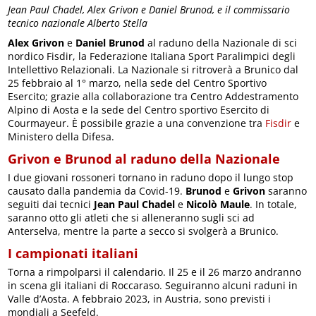
Jean Paul Chadel, Alex Grivon e Daniel Brunod, e il commissario
tecnico nazionale Alberto Stella
Alex Grivon
e
Daniel Brunod
al raduno della Nazionale di sci
nordico Fisdir, la Federazione Italiana Sport Paralimpici degli
Intellettivo Relazionali. La Nazionale si ritroverà a Brunico dal
25 febbraio al 1° marzo, nella sede del Centro Sportivo
Esercito; grazie alla collaborazione tra Centro Addestramento
Alpino di Aosta e la sede del Centro sportivo Esercito di
Courmayeur. È possibile grazie a una convenzione tra
Fisdir
e
Ministero della Difesa.
Grivon e Brunod al raduno della Nazionale
I due giovani rossoneri tornano in raduno dopo il lungo stop
causato dalla pandemia da Covid-19.
Brunod
e
Grivon
saranno
seguiti dai tecnici
Jean Paul Chadel
e
Nicolò Maule
. In totale,
saranno otto gli atleti che si alleneranno sugli sci ad
Anterselva, mentre la parte a secco si svolgerà a Brunico.
I campionati italiani
Torna a rimpolparsi il calendario. Il 25 e il 26 marzo andranno
in scena gli italiani di Roccaraso. Seguiranno alcuni raduni in
Valle d’Aosta. A febbraio 2023, in Austria, sono previsti i
mondiali a Seefeld.