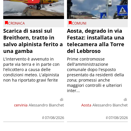
CRONACA
COMUNI
Scarica di sassi sul
Aosta, degrado in via
Breithorn, tratto in
Festaz: installata una
salvo alpinista ferito a
telecamera alla Torre
una gamba
del Lebbroso
L'intervento è avvenuto in
Prime contromosse
parte via terra e in parte con
dell'amministrazione
l'elicottero a causa delle
comunale dopo l'esposto
condizioni meteo. L'alpinista
presentato da residenti della
non ha riportato gravi ferite
zona; promessi anche
maggiori controlli e ulteriori
inter...
di
di
cervinia
Alessandro Bianchet
Aosta
Alessandro Bianchet
il 07/08/2026
il 07/08/2026