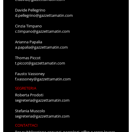
Davide Pellegrino
d.pellegrino@gazzettamatin.com
Cinzia Timpano
c.timpano@gazzettamatin.com
Arianna Papalia
a.papalia@gazzettamatin.com
Thomas Piccot
t.piccot@gazzettamatin.com
Fausto Vassoney
f.vassoney@gazzettamatin.com
SEGRETERIA
Roberta Prodoti
segreteria@gazzettamatin.com
Stefania Muscolo
segreteria@gazzettamatin.com
CONTATTACI
Per pubblicazione annunci, necrologi, offro e cerco lavoro,