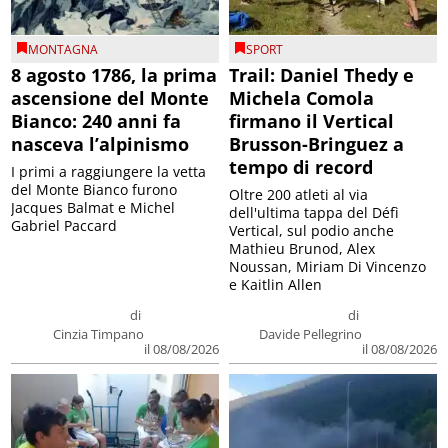
MONTAGNA
SPORT
8 agosto 1786, la prima
Trail: Daniel Thedy e
ascensione del Monte
Michela Comola
Bianco: 240 anni fa
firmano il Vertical
nasceva l’alpinismo
Brusson-Bringuez a
tempo di record
I primi a raggiungere la vetta
del Monte Bianco furono
Oltre 200 atleti al via
Jacques Balmat e Michel
dell'ultima tappa del Défì
Gabriel Paccard
Vertical, sul podio anche
Mathieu Brunod, Alex
Noussan, Miriam Di Vincenzo
e Kaitlin Allen
di
di
Cinzia Timpano
Davide Pellegrino
il 08/08/2026
il 08/08/2026