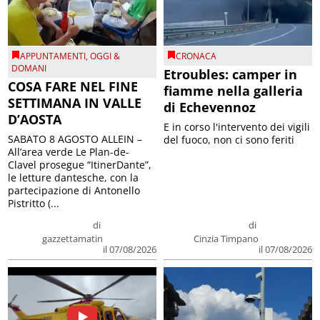
APPUNTAMENTI
,
OGGI &
CRONACA
DOMANI
Etroubles: camper in
COSA FARE NEL FINE
fiamme nella galleria
SETTIMANA IN VALLE
di Echevennoz
D’AOSTA
E in corso l'intervento dei vigili
SABATO 8 AGOSTO ALLEIN –
del fuoco, non ci sono feriti
All’area verde Le Plan-de-
Clavel prosegue “ItinerDante”,
le letture dantesche, con la
partecipazione di Antonello
Pistritto (...
di
di
gazzettamatin
Cinzia Timpano
il 07/08/2026
il 07/08/2026