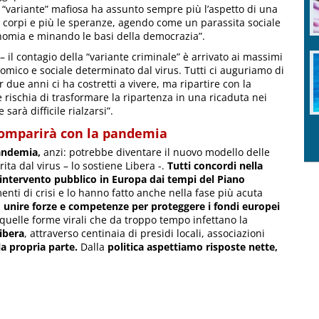
a “variante” mafiosa ha assunto sempre più l’aspetto di una
i corpi e più le speranze, agendo come un parassita sociale
onomia e minando le basi della democrazia”.
– il contagio della “variante criminale” è arrivato ai massimi
conomico e sociale determinato dal virus. Tutti ci auguriamo di
er due anni ci ha costretti a vivere, ma ripartire con la
e rischia di trasformare la ripartenza in una ricaduta nei
sarà difficile rialzarsi”.
comparirà con la pandemia
pandemia,
anzi: potrebbe diventare il nuovo modello delle
ita dal virus – lo sostiene Libera -.
Tutti concordi nella
 intervento pubblico in Europa dai tempi del Piano
ti di crisi e lo hanno fatto anche nella fase più acuta
 unire forze e competenze per proteggere i fondi europei
a quelle forme virali che da troppo tempo infettano la
ibera
, attraverso centinaia di presidi locali, associazioni
la propria parte.
Dalla
politica aspettiamo risposte nette,