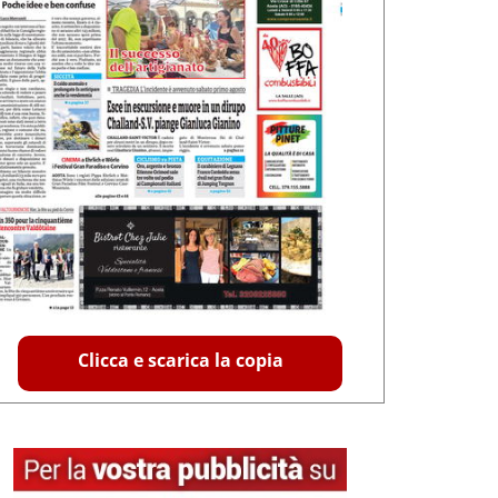
Clicca e scarica la copia