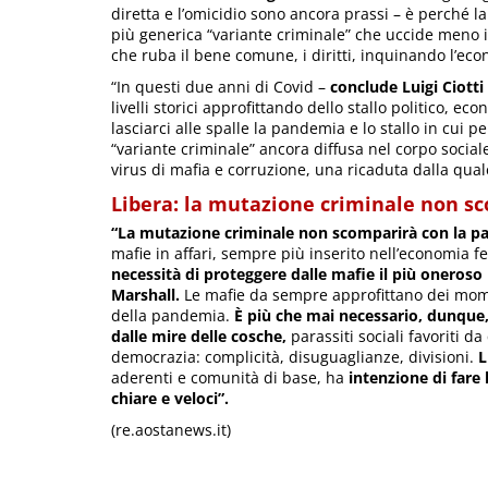
diretta e l’omicidio sono ancora prassi – è perché l
più generica “variante criminale” che uccide meno 
che ruba il bene comune, i diritti, inquinando l’ec
“In questi due anni di Covid –
conclude Luigi Ciotti
livelli storici approfittando dello stallo politico, e
lasciarci alle spalle la pandemia e lo stallo in cui p
“variante criminale” ancora diffusa nel corpo social
virus di mafia e corruzione, una ricaduta dalla quale 
Libera: la mutazione criminale non s
“La mutazione criminale non scomparirà con la 
mafie in affari, sempre più inserito nell’economia fer
necessità di proteggere dalle mafie il più oneroso
Marshall.
Le mafie da sempre approfittano dei momen
della pandemia.
È più che mai necessario, dunque,
dalle mire delle cosche,
parassiti sociali favoriti d
democrazia: complicità, disuguaglianze, divisioni.
L
aderenti e comunità di base, ha
intenzione di fare 
chiare e veloci”.
(re.aostanews.it)