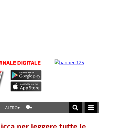
ALTRO
licca per leggere tutte le