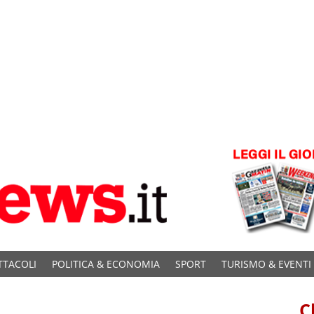
TTACOLI
POLITICA & ECONOMIA
SPORT
TURISMO & EVENTI
C