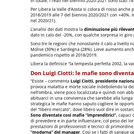
In totale, i reati nel biennio 2020-2021 sono stati 
Per Libera la Valle d’Aosta si colora di rosso anche p
2018/2019 alle 7 del biennio 2020/2021 con +40%. 
nel 2020/21).
L’analisi dei dati mostra la
diminuzione più rilevant
dato in calo del -20%, con qualche sorpresa in giro pe
Sono tre le regioni che nonostante il calo a livello n
Molise (30%) e Sardegna (28%). Lieve aumento anche 
pandemico rispetto al 2018/2019.
Libera la definisce “la tempesta perfetta 2002, la va
Don Luigi Ciotti: le mafie sono divent
“Esiste – commenta
Luigi Ciotti, presidente nazion
provoca malattia e morte sociale indebolendo la d
nell’ombra, viene poco localizzata e quindi non ab
abituarci in una convivenza che sarebbe alla lunga
strategica le mafie hanno saputo cogliere le opport
del “libero mercato”, dove libero vuol dire in sostanz
Sono diventate così mafie “imprenditrici”,
capaci d
di prevedere e in parte influenzare, col peso dei loro
prestazioni di professionisti e tecnici di primordine
“moderna” del manager
. Così se i fatti di sangue 