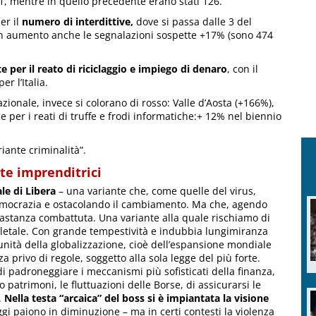
181, mentre in quello precedente erano stati 126.
er il
numero
di interdittive,
dove si passa dalle 3 del
In aumento anche le segnalazioni sospette +17% (sono 474
e per il reato di riciclaggio e impiego di denaro
, con il
r l’Italia.
azionale, invece si colorano di rosso: Valle d’Aosta (+166%),
per i reati di truffe e frodi informatiche:+ 12% nel biennio
riante criminalità”.
ate imprenditrici
ale di Libera
– una variante che, come quelle del virus,
emocrazia e ostacolando il cambiamento. Ma che, agendo
bastanza combattuta. Una variante alla quale rischiamo di
 letale. Con grande tempestività e indubbia lungimiranza
unità della globalizzazione, cioè dell’espansione mondiale
a privo di regole, soggetto alla sola legge del più forte.
i padroneggiare i meccanismi più sofisticati della finanza,
 patrimoni, le fluttuazioni delle Borse, di assicurarsi le
.
Nella testa “arcaica” del boss si è impiantata la visione
oggi paiono in diminuzione – ma in certi contesti la violenza