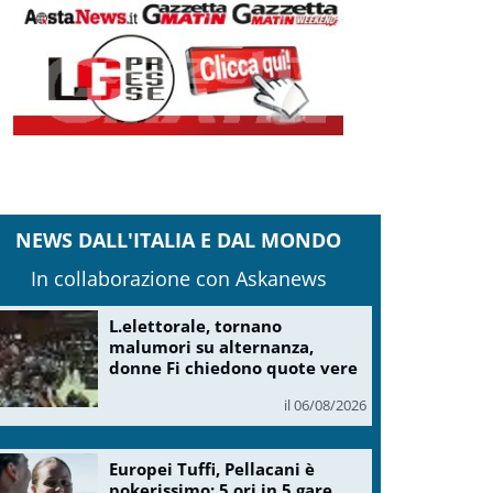
NEWS DALL'ITALIA E DAL MONDO
In collaborazione con Askanews
L.elettorale, tornano
malumori su alternanza,
donne Fi chiedono quote vere
il 06/08/2026
Europei Tuffi, Pellacani è
pokerissimo: 5 ori in 5 gare