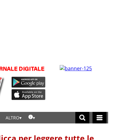
ALTRO
licca per leggere tutte le