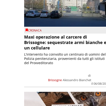
CRONACA
Maxi operazione al carcere di
Brissogne: sequestrate armi bianche 
un cellulare
L'intervento ha coinvolto un centinaio di uomini del
Polizia penitenziaria, provenienti da tutti gli istituti
del Provveditorato
di
Brissogne
Alessandro Bianchet
il 06/08/2