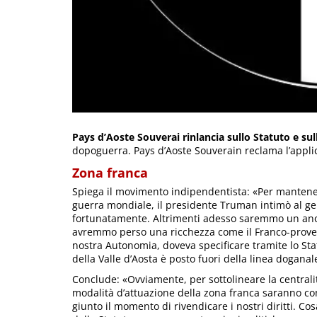
Pays d’Aoste Souverai rinlancia sullo Statuto e sul
dopoguerra. Pays d’Aoste Souverain reclama l’applic
Zona franca
Spiega il movimento indipendentista: «Per mantenere 
guerra mondiale, il presidente Truman intimò al gen
fortunatamente. Altrimenti adesso saremmo un an
avremmo perso una ricchezza come il Franco-provençal
nostra Autonomia, doveva specificare tramite lo Statu
della Valle d’Aosta è posto fuori della linea doganal
Conclude: «Ovviamente, per sottolineare la central
modalità d’attuazione della zona franca saranno conc
giunto il momento di rivendicare i nostri diritti. C