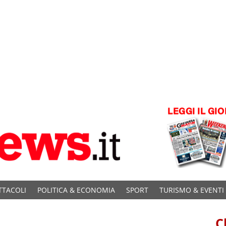
TTACOLI
POLITICA & ECONOMIA
SPORT
TURISMO & EVENTI
C