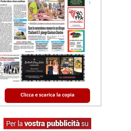
Clicca e scarica la copia