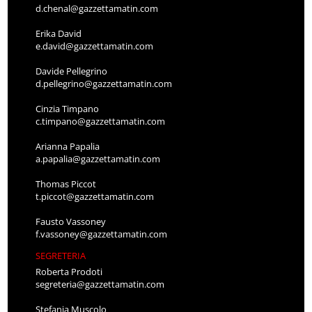
d.chenal@gazzettamatin.com
Erika David
e.david@gazzettamatin.com
Davide Pellegrino
d.pellegrino@gazzettamatin.com
Cinzia Timpano
c.timpano@gazzettamatin.com
Arianna Papalia
a.papalia@gazzettamatin.com
Thomas Piccot
t.piccot@gazzettamatin.com
Fausto Vassoney
f.vassoney@gazzettamatin.com
SEGRETERIA
Roberta Prodoti
segreteria@gazzettamatin.com
Stefania Muscolo