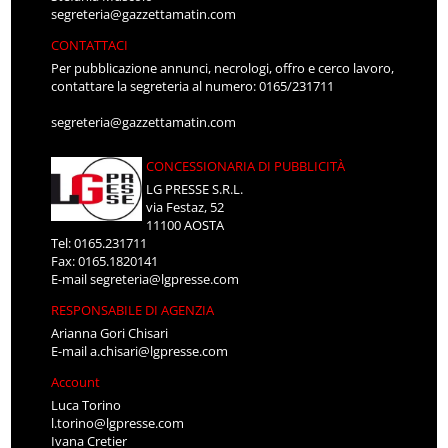
segreteria@gazzettamatin.com
CONTATTACI
Per pubblicazione annunci, necrologi, offro e cerco lavoro,
contattare la segreteria al numero: 0165/231711
segreteria@gazzettamatin.com
CONCESSIONARIA DI PUBBLICITÀ
LG PRESSE S.R.L.
via Festaz, 52
11100 AOSTA
Tel: 0165.231711
Fax: 0165.1820141
E-mail
segreteria@lgpresse.com
RESPONSABILE DI AGENZIA
Arianna Gori Chisari
E-mail
a.chisari@lgpresse.com
Account
Luca Torino
l.torino@lgpresse.com
Ivana Cretier