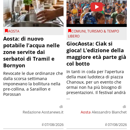
AOSTA
COMUNI
,
TURISMO & TEMPO
LIBERO
Aosta: di nuovo
GiocAosta: Ciak si
potabile l’acqua nelle
gioca! L’edizione della
zone servite dai
maggiore età parte già
serbatoi di Tramil e
col botto
Bornyon
In tanti in coda per l'apertura
Revocate le due ordinanze che
della maxi ludoteca di piazza
dalla scorsa settimana
Chanoux, per un evento che
imponevano la bollitura nella
ormai non ha più bisogno di
pre-collina, a Saraillon e
presentazioni. Il festival andrà
Porossan
...
di
di
Redazione Aostanews.it
Aosta
Alessandro Bianchet
il 07/08/2026
il 07/08/2026