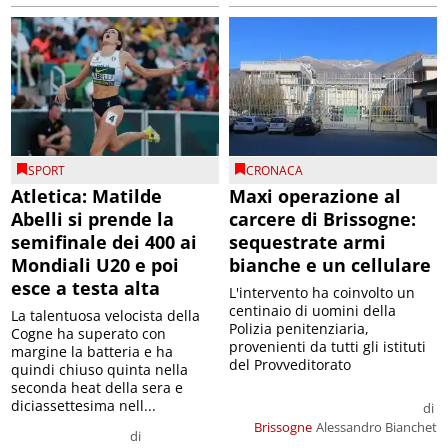
SPORT
CRONACA
Atletica: Matilde
Maxi operazione al
Abelli si prende la
carcere di Brissogne:
semifinale dei 400 ai
sequestrate armi
Mondiali U20 e poi
bianche e un cellulare
esce a testa alta
L'intervento ha coinvolto un
centinaio di uomini della
La talentuosa velocista della
Polizia penitenziaria,
Cogne ha superato con
provenienti da tutti gli istituti
margine la batteria e ha
del Provveditorato
quindi chiuso quinta nella
seconda heat della sera e
diciassettesima nell...
di
Brissogne
Alessandro Bianchet
di