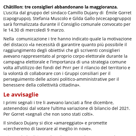
Châtillon: tre consiglieri abbandonano la maggioranza.
L’uscita dal gruppo del sindaco Camillo Dujany di Émile Gorret
(capogruppo), Stefania Muscolo e Gilda Gallo (vicecapogruppo)
sarà formalizzata durante il Consiglio comunale convocato per
le 14.30 di mercoledì 9 marzo.
Nella comunicazione i tre hanno indicato quale la motivazione
del distacco «la necessità di garantire quanto più possibile il
raggiungimento degli obiettivi che gli scriventi consiglieri
avevano rappresentato al proprio corpo elettorale durante la
campagna elettorale e l’importanza di una strategia comune
volta all’utilizzo dei fondi del Pnrr per il rilancio del territorio e
la volontà di collaborare con i Gruppi consiliari per il
perseguimento delle azioni politico-amministrative per il
benessere della collettività cittadina».
Le avvisaglie
I primi segnali i tre li avevano lanciati a fine dicembre,
astenendosi dal votare l’ultima variazione di bilancio del 2021.
Per Gorret «segnali che non sono stati colti».
Il sindaco Dujany si dice «amareggiato» e promette
«cercheremo di lavorare al meglio in nove».