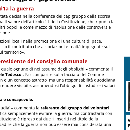
d1a la guerra
tata decisa nella conferenza dei capigruppo della scorsa
 il valore dell’articolo 11 della Costituzione, che ripudia la
ltri popoli e come mezzo di risoluzione delle controversie
zione.
ituzioni locali nella promozione di una cultura di pace,
sso il contributo che associazioni e realtà impegnate sul
 territorio».
presidente del consiglio comunale
nel quale ognuno di noi assume degli obblighi – commenta il
ele Tedesco
-. Far comparire sulla facciata del Comune
on è un concetto astratto, ma una responsabilità quotidiana
rendere visibile, assumendosi l’obbligo di custodire i valori
sa e consapevole.
ipudia’ – commenta la
referente del gruppo dei volontari
ifica semplicemente evitare la guerra, ma contrastarla con
tuzione è ripreso dai due 1 inseriti nel titolo della
V
badire che la guerra non può essere mai considerata una
P