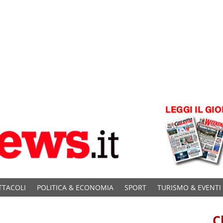
TTACOLI
POLITICA & ECONOMIA
SPORT
TURISMO & EVENTI
C