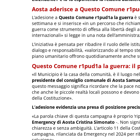
Aosta aderisce a Questo Comune r1pu
L’adesione a
Questo Comune r1pud1a la guerra
è s
settimana e si inserisce «in un percorso che richiama
guerra come strumento di offesa alla libertà degli a
internazionali» si legge in una nota dell’amministra
L’iniziativa è pensata per ribadire il ruolo delle ist
dialogo e responsabilità, «valorizzando al tempo ste
piano umanitario offrono quotidianamente anche sul
Questo Comune r1pud1a la guerra: il 
«Il Municipio è la casa della comunità, è il luogo 
presidente del consiglio comunale di Aosta Samu
questo messaggio significa ricordare che la pace n
che anche le piccole realtà locali possono e devono 
della Costituzione».
L’adesione evidenzia una presa di posizione preci
«La parola chiave di questa campagna è proprio ‘r
Emergency di Aosta Cristina Simonato
-. Non sign
chiarezza e senza ambiguità. L’articolo 11 della Costi
campagna, rilanciata da Emergency nel 2024 per ri
soluzione».