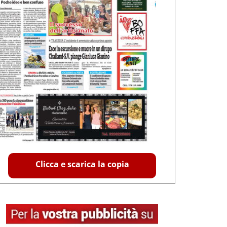
Clicca e scarica la copia