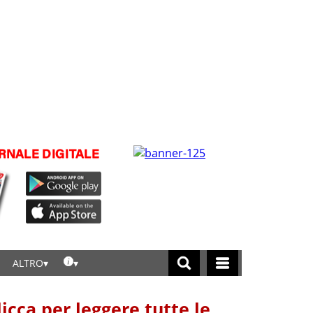
ALTRO
licca per leggere tutte le