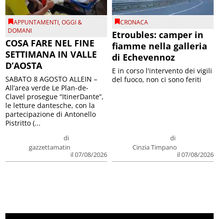
APPUNTAMENTI
,
OGGI &
CRONACA
DOMANI
Etroubles: camper in
COSA FARE NEL FINE
fiamme nella galleria
SETTIMANA IN VALLE
di Echevennoz
D’AOSTA
E in corso l'intervento dei vigili
SABATO 8 AGOSTO ALLEIN –
del fuoco, non ci sono feriti
All’area verde Le Plan-de-
Clavel prosegue “ItinerDante”,
le letture dantesche, con la
partecipazione di Antonello
Pistritto (...
di
di
gazzettamatin
Cinzia Timpano
il 07/08/2026
il 07/08/2026