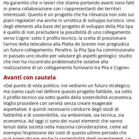
Ha garantito che «i lavori che stiamo portando avanti sono fatti
in piena collaborazione con i rappresentanti dei territori
interessati. Questo è un progetto che ha rilevanza non solo sui
piani regolatori ma anche in un’ottica di sviluppo turistico. Uno
degli elementi alla base del progetto di sviluppo della Pila Spa
è quello di non precludere la possibilità di uno collegamento
verso Cogne: sotto il profilo tecnico, la scelta di posizionare
l’arrivo della telecabina alla Platta de Grevon non pregiudica
un futuro collegamento. Peraltro, la Pila Spa ha commissionato
in passato uno studio per valutare gli aspetti geologici: studio
che non ha riscontrato problematiche ostative alla
realizzazione di un collegamento funiviario tra Pila e Cogne».
Avanti con cautela
«Dal punto di vista politico, noi vediamo un futuro strategico,
ma siamo cauti nel definire questo progetto fattibile, sia sotto
il profilo tecnico sia sotto quello della sostenibilità economica.
Voglio procedere con serietà senza creare esagerate
aspettative; è quindi necessario condurre degli studi di
fattibilità e di sostenibilità, sia ambientale, sia tecnica, sia
economica. Ad oggi ci sono dei nuovi elementi che vanno
tenuti dalla società nella massima considerazione, come ad
esempio l’esplosione dei costi di questo ultimo periodo che
può pregiudicare anche la sostenibilità degli investimenti. Le