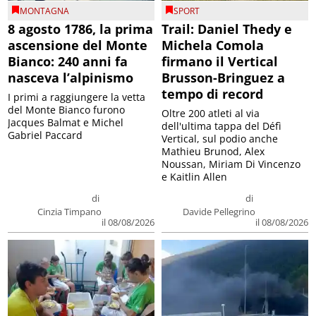
MONTAGNA
SPORT
8 agosto 1786, la prima
Trail: Daniel Thedy e
ascensione del Monte
Michela Comola
Bianco: 240 anni fa
firmano il Vertical
nasceva l’alpinismo
Brusson-Bringuez a
tempo di record
I primi a raggiungere la vetta
del Monte Bianco furono
Oltre 200 atleti al via
Jacques Balmat e Michel
dell'ultima tappa del Défì
Gabriel Paccard
Vertical, sul podio anche
Mathieu Brunod, Alex
Noussan, Miriam Di Vincenzo
e Kaitlin Allen
di
di
Cinzia Timpano
Davide Pellegrino
il 08/08/2026
il 08/08/2026