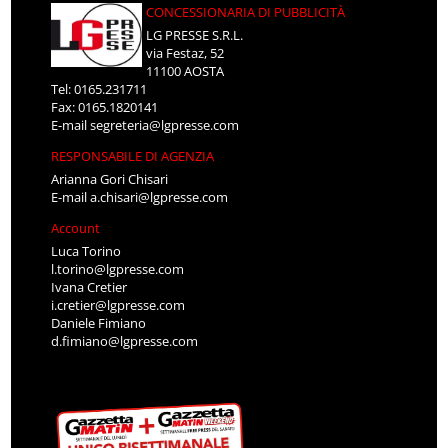
CONCESSIONARIA DI PUBBLICITÀ
LG PRESSE S.R.L.
via Festaz, 52
11100 AOSTA
Tel: 0165.231711
Fax: 0165.1820141
E-mail
segreteria@lgpresse.com
RESPONSABILE DI AGENZIA
Arianna Gori Chisari
E-mail
a.chisari@lgpresse.com
Account
Luca Torino
l.torino@lgpresse.com
Ivana Cretier
i.cretier@lgpresse.com
Daniele Fimiano
d.fimiano@lgpresse.com