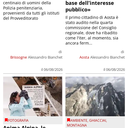
base dell’interesse
centinaio di uomini della
Polizia penitenziaria,
pubblico»
provenienti da tutti gli istituti
Il primo cittadino di Aosta è
del Provveditorato
stato audito nella quarta
commissione del Consiglio
regionale, dove ha ribadito
come l'iter, al momento, sia
ancora ferm...
di
di
Brissogne
Alessandro Bianchet
Aosta
Alessandro Bianchet
il 06/08/2026
il 06/08/2026
FOTOGRAFIA
AMBIENTE
,
GHIACCIAI
,
MONTAGNA
Anima Alpina, le