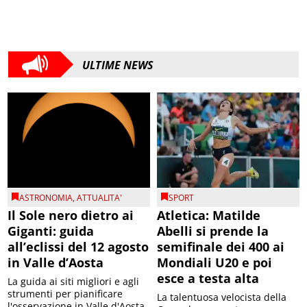
ULTIME NEWS
ASTRONOMIA
,
ATTUALITA'
SPORT
Il Sole nero dietro ai
Atletica: Matilde
Giganti: guida
Abelli si prende la
all’eclissi del 12 agosto
semifinale dei 400 ai
in Valle d’Aosta
Mondiali U20 e poi
esce a testa alta
La guida ai siti migliori e agli
strumenti per pianificare
La talentuosa velocista della
l'osservazione in Valle d'Aosta