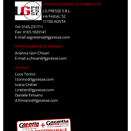
CONCESSIONARIA DI PUBBLICITÀ
LG PRESSE S.R.L.
via Festaz, 52
11100 AOSTA
Tel: 0165.231711
Fax: 0165.1820141
E-mail
segreteria@lgpresse.com
RESPONSABILE DI AGENZIA
Arianna Gori Chisari
E-mail
a.chisari@lgpresse.com
Account
Luca Torino
l.torino@lgpresse.com
Ivana Cretier
i.cretier@lgpresse.com
Daniele Fimiano
d.fimiano@lgpresse.com