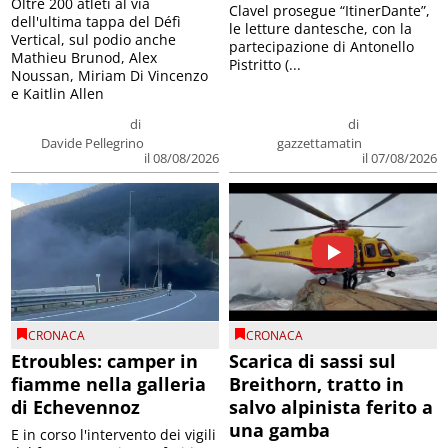
Oltre 200 atleti al via
Clavel prosegue “ItinerDante”,
dell'ultima tappa del Défì
le letture dantesche, con la
Vertical, sul podio anche
partecipazione di Antonello
Mathieu Brunod, Alex
Pistritto (...
Noussan, Miriam Di Vincenzo
e Kaitlin Allen
di
di
Davide Pellegrino
gazzettamatin
il 08/08/2026
il 07/08/2026
CRONACA
CRONACA
Etroubles: camper in
Scarica di sassi sul
fiamme nella galleria
Breithorn, tratto in
di Echevennoz
salvo alpinista ferito a
una gamba
E in corso l'intervento dei vigili