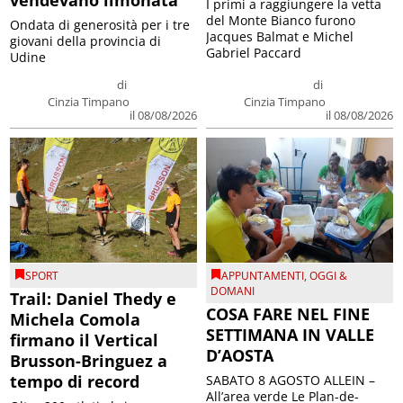
vendevano limonata
I primi a raggiungere la vetta
del Monte Bianco furono
Ondata di generosità per i tre
Jacques Balmat e Michel
giovani della provincia di
Gabriel Paccard
Udine
di
di
Cinzia Timpano
Cinzia Timpano
il 08/08/2026
il 08/08/2026
SPORT
APPUNTAMENTI
,
OGGI &
DOMANI
Trail: Daniel Thedy e
COSA FARE NEL FINE
Michela Comola
SETTIMANA IN VALLE
firmano il Vertical
D’AOSTA
Brusson-Bringuez a
tempo di record
SABATO 8 AGOSTO ALLEIN –
All’area verde Le Plan-de-