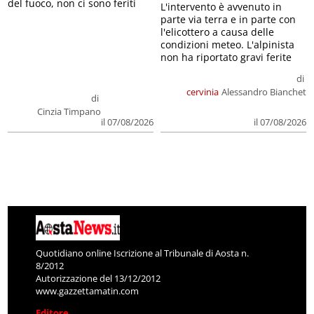
del fuoco, non ci sono feriti
L'intervento è avvenuto in
parte via terra e in parte con
l'elicottero a causa delle
condizioni meteo. L'alpinista
non ha riportato gravi ferite
di
cervinia
Alessandro Bianchet
di
Cinzia Timpano
il 07/08/2026
il 07/08/2026
Quotidiano online Iscrizione al Tribunale di Aosta n.
8/2012
Autorizzazione del 13/12/2012
www.gazzettamatin.com
Editore