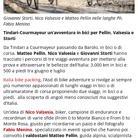
Giovanni Storti, Nico Valsesia e Matteo Pellin nelle langhe Ph.
Fabio Menino
Tindari-Courmayeur un’avventura in bici per Pellin, Valsesia e
Storti
Da Tindari a Courmayeur passando da Barolo, in bici o di
corsa.
Matteo Pellin
,
Nico Valsesia
e
Giovanni Storti
hanno
tracciato i percorsi di tre viaggi-avventura per mettersi alla
prova e attraversare le bellezze dell’Italia: 3.000 km in bici e
500 a piedi tra giugno e luglio
I
talia bike packing
, l’Asd di bike adventure si rivolge ai sempre
più numerosi appassionati di lunghi viaggi in bici o di
ultramaratone di corsa proponendo due viaggi, in bici o a
piedi, alla scoperta di angoli meno conosciuti ma suggestivi
d’Italia.
Un’idea di
Nico Valsesia
, biker, campione di endurance e
recordman di varie sfide (From 0 to Monte Bianco e From 0 to
Monte Rosa, giusto per ricordarne un paio) e del fotografo
Fabio Menino
, specializzato in eventi sportivi che hanno poi
coinvolto
i valdostani Matteo Pellin
, guida alpina, scialpinista