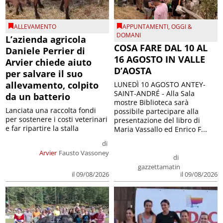
ALLEVAMENTO
APPUNTAMENTI
,
OGGI &
DOMANI
L’azienda agricola
COSA FARE DAL 10 AL
Daniele Perrier di
16 AGOSTO IN VALLE
Arvier chiede aiuto
D’AOSTA
per salvare il suo
allevamento, colpito
LUNEDÌ 10 AGOSTO ANTEY-
SAINT-ANDRÉ - Alla Sala
da un batterio
mostre Biblioteca sarà
Lanciata una raccolta fondi
possibile partecipare alla
per sostenere i costi veterinari
presentazione del libro di
e far ripartire la stalla
Maria Vassallo ed Enrico F...
di
Arvier
Fausto Vassoney
di
gazzettamatin
il 09/08/2026
il 09/08/2026