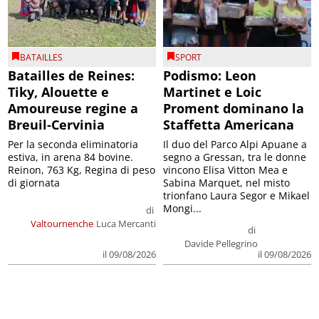
BATAILLES
SPORT
Batailles de Reines:
Podismo: Leon
Tiky, Alouette e
Martinet e Loic
Amoureuse regine a
Proment dominano la
Breuil-Cervinia
Staffetta Americana
Per la seconda eliminatoria
Il duo del Parco Alpi Apuane a
estiva, in arena 84 bovine.
segno a Gressan, tra le donne
Reinon, 763 Kg, Regina di peso
vincono Elisa Vitton Mea e
di giornata
Sabina Marquet, nel misto
trionfano Laura Segor e Mikael
Mongi...
di
Valtournenche
Luca Mercanti
di
Davide Pellegrino
il 09/08/2026
il 09/08/2026