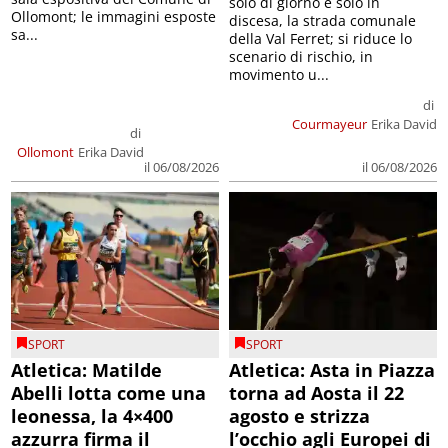
solo di giorno e solo in
Ollomont; le immagini esposte
discesa, la strada comunale
sa...
della Val Ferret; si riduce lo
scenario di rischio, in
movimento u...
di
Courmayeur
Erika David
di
Ollomont
Erika David
il 06/08/2026
il 06/08/2026
SPORT
SPORT
Atletica: Matilde
Atletica: Asta in Piazza
Abelli lotta come una
torna ad Aosta il 22
leonessa, la 4×400
agosto e strizza
azzurra firma il
l’occhio agli Europei di