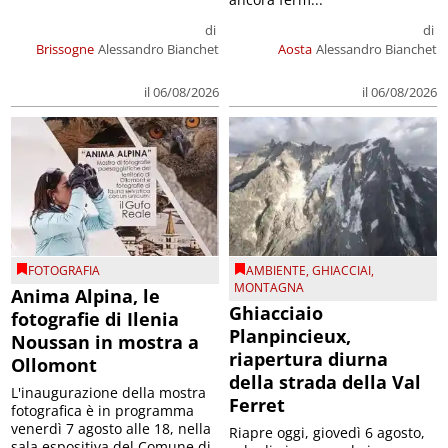
di
di
Brissogne
Alessandro Bianchet
Aosta
Alessandro Bianchet
il 06/08/2026
il 06/08/2026
FOTOGRAFIA
AMBIENTE
,
GHIACCIAI
,
MONTAGNA
Anima Alpina, le
Ghiacciaio
fotografie di Ilenia
Planpincieux,
Noussan in mostra a
riapertura diurna
Ollomont
della strada della Val
L'inaugurazione della mostra
Ferret
fotografica è in programma
venerdì 7 agosto alle 18, nella
Riapre oggi, giovedì 6 agosto,
sala espositiva del Comune di