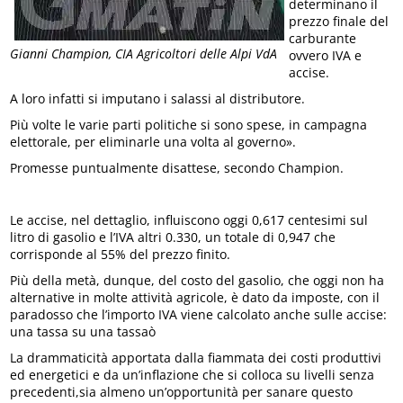
determinano il
prezzo finale del
carburante
Gianni Champion, CIA Agricoltori delle Alpi VdA
ovvero IVA e
accise.
A loro infatti si imputano i salassi al distributore.
Più volte le varie parti politiche si sono spese, in campagna
elettorale, per eliminarle una volta al governo».
Promesse puntualmente disattese, secondo Champion.
Le accise, nel dettaglio, influiscono oggi 0,617 centesimi sul
litro di gasolio e l’IVA altri 0.330, un totale di 0,947 che
corrisponde al 55% del prezzo finito.
Più della metà, dunque, del costo del gasolio, che oggi non ha
alternative in molte attività agricole, è dato da imposte, con il
paradosso che l’importo IVA viene calcolato anche sulle accise:
una tassa su una tassaò
La drammaticità apportata dalla fiammata dei costi produttivi
ed energetici e da un’inflazione che si colloca su livelli senza
precedenti,sia almeno un’opportunità per sanare questo