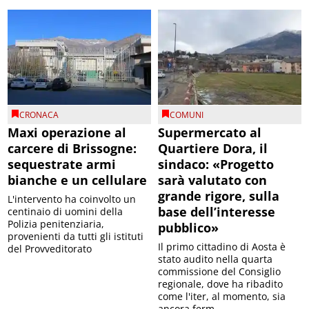
CRONACA
COMUNI
Maxi operazione al
Supermercato al
carcere di Brissogne:
Quartiere Dora, il
sequestrate armi
sindaco: «Progetto
bianche e un cellulare
sarà valutato con
grande rigore, sulla
L'intervento ha coinvolto un
base dell’interesse
centinaio di uomini della
Polizia penitenziaria,
pubblico»
provenienti da tutti gli istituti
Il primo cittadino di Aosta è
del Provveditorato
stato audito nella quarta
commissione del Consiglio
regionale, dove ha ribadito
come l'iter, al momento, sia
ancora ferm...