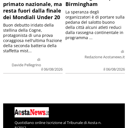
primato nazionale, ma
Birmingham
resta fuori dalla finale
La speranza degli
dei Mondiali Under 20
organizzatori è di portare sulla
pedana del salotto buono
Buon debutto iridato della
della città alcuni atleti reduci
stellina della Cogne,
dalla rassegna continentale in
protagonista di una prova
programma ...
coraggiosa nell'ultima frazione
della seconda batteria della
staffetta mist...
di
Redazione Aostanews.it
di
Davide Pellegrino
il 06/08/2026
il 06/08/2026
Quotidiano online Iscrizione al Tribunale di Aosta n.
8/2012