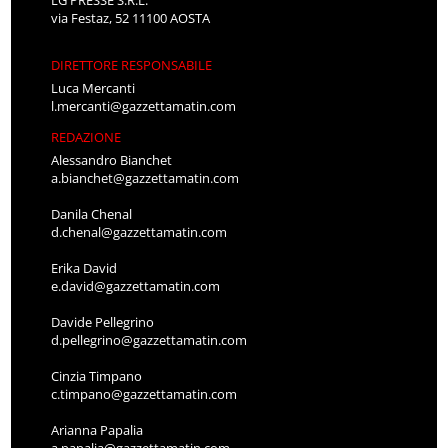
LG PRESSE S.R.L.
via Festaz, 52 11100 AOSTA
DIRETTORE RESPONSABILE
Luca Mercanti
l.mercanti@gazzettamatin.com
REDAZIONE
Alessandro Bianchet
a.bianchet@gazzettamatin.com
Danila Chenal
d.chenal@gazzettamatin.com
Erika David
e.david@gazzettamatin.com
Davide Pellegrino
d.pellegrino@gazzettamatin.com
Cinzia Timpano
c.timpano@gazzettamatin.com
Arianna Papalia