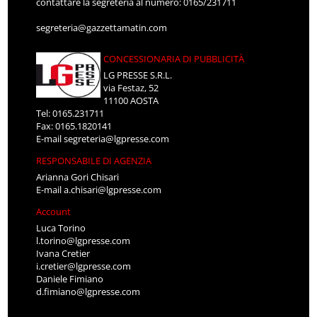
contattare la segreteria al numero: 0165/231711
segreteria@gazzettamatin.com
CONCESSIONARIA DI PUBBLICITÀ
LG PRESSE S.R.L.
via Festaz, 52
11100 AOSTA
Tel: 0165.231711
Fax: 0165.1820141
E-mail
segreteria@lgpresse.com
RESPONSABILE DI AGENZIA
Arianna Gori Chisari
E-mail
a.chisari@lgpresse.com
Account
Luca Torino
l.torino@lgpresse.com
Ivana Cretier
i.cretier@lgpresse.com
Daniele Fimiano
d.fimiano@lgpresse.com