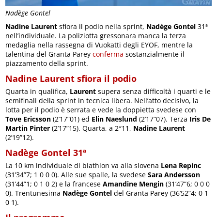
Nadège Gontel
Nadine Laurent
sfiora il podio nella sprint,
Nadège Gontel
31ª
nell’individuale. La poliziotta gressonara manca la terza
medaglia nella rassegna di Vuokatti degli EYOF, mentre la
talentina del Granta Parey
conferma
sostanzialmente il
piazzamento della sprint.
Nadine Laurent sfiora il podio
Quarta in qualifica,
Laurent
supera senza difficoltà i quarti e le
semifinali della sprint in tecnica libera. Nell’atto decisivo, la
lotta per il podio è serrata e vede la doppietta svedese con
Tove Ericsson
(2’17”01) ed
Elin Naeslund
(2’17”07). Terza
Iris De
Martin Pinter
(2’17”15). Quarta, a 2″11,
Nadine Laurent
(2’19”12).
Nadège Gontel 31ª
La 10 km individuale di biathlon va alla slovena
Lena Repinc
(31’34”7; 1 0 0 0). Alle sue spalle, la svedese
Sara Andersson
(31’44”1; 0 1 0 2) e la francese
Amandine Mengin
(31’47”6; 0 0 0
0). Trentunesima
Nadège Gontel
del Granta Parey (36’52”4; 0 1
0 1).