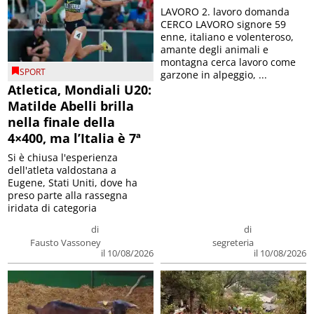
LAVORO 2. lavoro domanda
CERCO LAVORO signore 59
enne, italiano e volenteroso,
amante degli animali e
montagna cerca lavoro come
SPORT
garzone in alpeggio, ...
Atletica, Mondiali U20:
Matilde Abelli brilla
nella finale della
4×400, ma l’Italia è 7ª
Si è chiusa l'esperienza
dell'atleta valdostana a
Eugene, Stati Uniti, dove ha
preso parte alla rassegna
iridata di categoria
di
di
Fausto Vassoney
segreteria
il 10/08/2026
il 10/08/2026