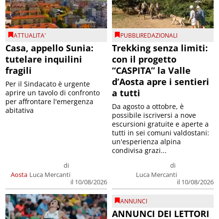
ATTUALITA'
PUBBLIREDAZIONALI
Casa, appello Sunia:
Trekking senza limiti:
tutelare inquilini
con il progetto
fragili
“CASPITA” la Valle
d’Aosta apre i sentieri
Per il Sindacato è urgente
a tutti
aprire un tavolo di confronto
per affrontare l'emergenza
Da agosto a ottobre, è
abitativa
possibile iscriversi a nove
escursioni gratuite e aperte a
tutti in sei comuni valdostani:
un'esperienza alpina
condivisa grazi...
di
di
Aosta
Luca Mercanti
Luca Mercanti
il 10/08/2026
il 10/08/2026
ANNUNCI
ANNUNCI DEI LETTORI