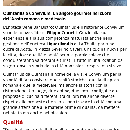
Quintarius e Convivium, un angolo gourmet nel cuore
dell’Aosta romana e medievale.
L’Enoteca Wine Bar Bistrot Quintarius e il ristorante Convivium
sono le nuove sfide di
Filippo Comelli
. Grazie alla sua
esperienza e alla sua competenza maturata anche nella
gestione dell’ enoteca
Liquorilandia
di La Thuile porta nel
cuore di Aosta, in Piazza Severino Caveri, una cucina nuova per
la città, dove qualità e bontà sono le parole chiave che
conquisteranno valdostani e turisti. E tutto in una location da
sogno, dove la storia della città non solo si respira ma si vive.
Quintarius da Quintana il nome della via, e Convivium per la
volontà di far convivere due realtà storiche, quella di epoca
romana e quella medievale, ma anche la storia con la
ristorazione. Un luogo, due anime, due locali contigui e due
proposte di cucina differenti tra di loro ma anche diverse
rispetto alle proposte che si possono trovare in città con una
grande attenzione alle materie prime di qualità, da mettere
nel piatto ma anche nel bicchiere.
Qualità
“Selezioniamo prodotti di qualità andando anche a scoprire