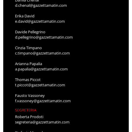
Danila Chenal
d.chenal@gazzettamatin.com
Erika David
e.david@gazzettamatin.com
Davide Pellegrino
d.pellegrino@gazzettamatin.com
Cinzia Timpano
c.timpano@gazzettamatin.com
Arianna Papalia
a.papalia@gazzettamatin.com
Thomas Piccot
t.piccot@gazzettamatin.com
Fausto Vassoney
f.vassoney@gazzettamatin.com
SEGRETERIA
Roberta Prodoti
segreteria@gazzettamatin.com