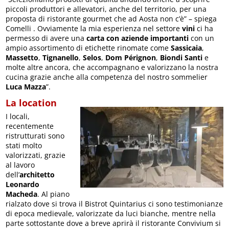
piccoli produttori e allevatori, anche del territorio, per una
proposta di ristorante gourmet che ad Aosta non c’è” – spiega
Comelli . Ovviamente la mia esperienza nel settore
vini
ci ha
permesso di avere una
carta con aziende importanti
con un
ampio assortimento di etichette rinomate come
Sassicaia
,
Massetto
,
Tignanello
,
Selos
,
Dom Pérignon
,
Biondi Santi
e
molte altre ancora, che accompagnano e valorizzano la nostra
cucina grazie anche alla competenza del nostro sommelier
Luca Mazza
”.
La location
I locali,
recentemente
ristrutturati sono
stati molto
valorizzati, grazie
al lavoro
dell’
architetto
Leonardo
Macheda
. Al piano
rialzato dove si trova il Bistrot Quintarius ci sono testimonianze
di epoca medievale, valorizzate da luci bianche, mentre nella
parte sottostante dove a breve aprirà il ristorante Convivium si