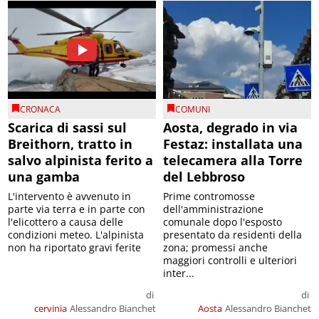
CRONACA
COMUNI
Scarica di sassi sul
Aosta, degrado in via
Breithorn, tratto in
Festaz: installata una
salvo alpinista ferito a
telecamera alla Torre
una gamba
del Lebbroso
L'intervento è avvenuto in
Prime contromosse
parte via terra e in parte con
dell'amministrazione
l'elicottero a causa delle
comunale dopo l'esposto
condizioni meteo. L'alpinista
presentato da residenti della
non ha riportato gravi ferite
zona; promessi anche
maggiori controlli e ulteriori
inter...
di
di
cervinia
Alessandro Bianchet
Aosta
Alessandro Bianchet