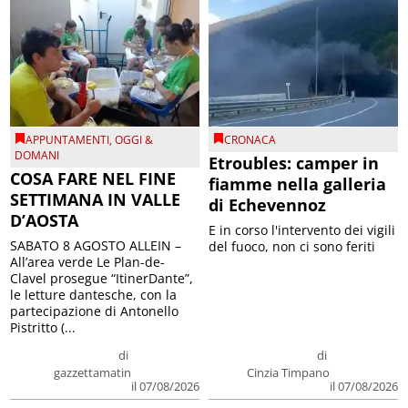
APPUNTAMENTI
,
OGGI &
CRONACA
DOMANI
Etroubles: camper in
COSA FARE NEL FINE
fiamme nella galleria
SETTIMANA IN VALLE
di Echevennoz
D’AOSTA
E in corso l'intervento dei vigili
SABATO 8 AGOSTO ALLEIN –
del fuoco, non ci sono feriti
All’area verde Le Plan-de-
Clavel prosegue “ItinerDante”,
le letture dantesche, con la
partecipazione di Antonello
Pistritto (...
di
di
gazzettamatin
Cinzia Timpano
il 07/08/2026
il 07/08/2026