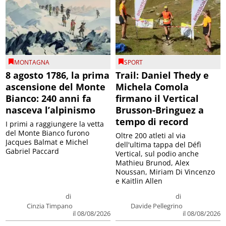
MONTAGNA
SPORT
8 agosto 1786, la prima
Trail: Daniel Thedy e
ascensione del Monte
Michela Comola
Bianco: 240 anni fa
firmano il Vertical
nasceva l’alpinismo
Brusson-Bringuez a
tempo di record
I primi a raggiungere la vetta
del Monte Bianco furono
Oltre 200 atleti al via
Jacques Balmat e Michel
dell'ultima tappa del Défì
Gabriel Paccard
Vertical, sul podio anche
Mathieu Brunod, Alex
Noussan, Miriam Di Vincenzo
e Kaitlin Allen
di
di
Cinzia Timpano
Davide Pellegrino
il 08/08/2026
il 08/08/2026