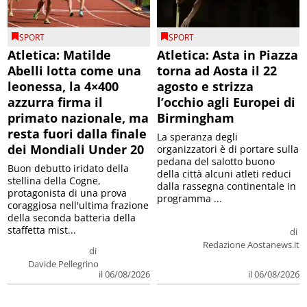
SPORT
SPORT
Atletica: Matilde
Atletica: Asta in Piazza
Abelli lotta come una
torna ad Aosta il 22
leonessa, la 4×400
agosto e strizza
azzurra firma il
l’occhio agli Europei di
primato nazionale, ma
Birmingham
resta fuori dalla finale
La speranza degli
dei Mondiali Under 20
organizzatori è di portare sulla
pedana del salotto buono
Buon debutto iridato della
della città alcuni atleti reduci
stellina della Cogne,
dalla rassegna continentale in
protagonista di una prova
programma ...
coraggiosa nell'ultima frazione
della seconda batteria della
staffetta mist...
di
Redazione Aostanews.it
di
Davide Pellegrino
il 06/08/2026
il 06/08/2026