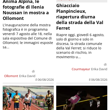
Anima Alpina, le
Ghiacciaio
fotografie di Ilenia
Planpincieux,
Noussan in mostra a
riapertura diurna
Ollomont
della strada della Val
L'inaugurazione della mostra
Ferret
fotografica è in programma
venerdì 7 agosto alle 18, nella
Riapre oggi, giovedì 6 agosto,
sala espositiva del Comune di
solo di giorno e solo in
Ollomont; le immagini esposte
discesa, la strada comunale
sa...
della Val Ferret; si riduce lo
scenario di rischio, in
movimento u...
di
Courmayeur
Erika David
di
Ollomont
Erika David
il 06/08/2026
il 06/08/2026