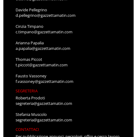
Davide Pellegrino
d.pellegrino@gazzettamatin.com
Cinzia Timpano
c.timpano@gazzettamatin.com
Arianna Papalia
a.papalia@gazzettamatin.com
Thomas Piccot
t.piccot@gazzettamatin.com
Fausto Vassoney
f.vassoney@gazzettamatin.com
SEGRETERIA
Roberta Prodoti
segreteria@gazzettamatin.com
Stefania Muscolo
segreteria@gazzettamatin.com
CONTATTACI
Per pubblicazione annunci, necrologi, offro e cerco lavoro,