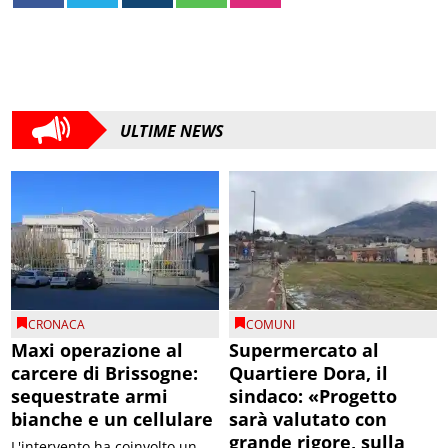
ULTIME NEWS
CRONACA
COMUNI
Maxi operazione al
Supermercato al
carcere di Brissogne:
Quartiere Dora, il
sequestrate armi
sindaco: «Progetto
bianche e un cellulare
sarà valutato con
grande rigore, sulla
L'intervento ha coinvolto un