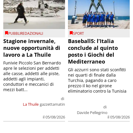
PUBBLIREDAZIONALI
SPORT
Stagione invernale,
Baseball5: l’Italia
nuove opportunità di
conclude al quinto
lavoro a La Thuile
posto i Giochi del
Mediterraneo
Funivie Piccolo San Bernardo
apre le selezioni per addetti
Gli azzurri sono stati sconfitti
alle casse, addetti alle piste,
nei quarti di finale dalla
addetti agli impianti,
Turchia, pagando a caro
conduttori e meccanici di
prezzo il ko nel girone
mezzi batt...
eliminatorio contro la Tunisia
di
La Thuile
gazzettamatin
di
Davide Pellegrino
il 05/08/2026
il 05/08/2026