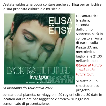
L’estate valdostana potrà contare anche su
Elisa
per arricchire
la sua proposta culturale e musicale.
La cantautrice
triestina,
seconda
dall’ultimo
Sanremo, sarà in
concerto al Forte
di Bard, sulla
Piazza d’Armi,
mercoledì 6
luglio, alle 21.30,
nell’ambito del
Ritorno al Futuro
– Back to the
Future tour
.
Si tratta di un
«mastodontico
La locandina del tour estivo 2022
progetto
pensando al pianeta, un viaggio in 20 regioni oltre a 30 date in
location dal calore paesaggistico e storico» si legge nel
comunicato di presentazione.