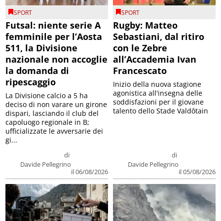
SPORT
SPORT
Futsal: niente serie A
Rugby: Matteo
femminile per l’Aosta
Sebastiani, dal ritiro
511, la Divisione
con le Zebre
nazionale non accoglie
all’Accademia Ivan
la domanda di
Francescato
ripescaggio
Inizio della nuova stagione
agonistica all'insegna delle
La Divisione calcio a 5 ha
soddisfazioni per il giovane
deciso di non varare un girone
talento dello Stade Valdôtain
dispari, lasciando il club del
capoluogo regionale in B;
ufficializzate le avversarie dei
gi...
di
di
Davide Pellegrino
Davide Pellegrino
il 06/08/2026
il 05/08/2026