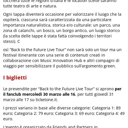
toccherà tutte le regioni d’Italia e le location scelte saranno
tutte teatro di arte e natura.
Ogni tappa diventerà occasione per valorizzare il luogo che la
ospiterà, ciascuna sarà caratterizzata da una particolare
importanza naturalistica, storica e/o culturale: un parco, una
zona di calanchi, un bosco, un borgo antico, un luogo storico
(la scelta delle tappe è stata fatta coinvolgendo i territori
stessi). C
osì “Back to the Future Live Tour” non sarà solo un tour ma un
festival itinerante con una serie di contenuti creati in
collaborazione con Music Innovation Hub e altri compagni di
viaggio per sensibilizzare il pubblico sull’argomento green.
I biglietti
Le prevendite per “Back to the Future Live Tour” si aprono
per
il fanclub mercoledì 30 marzo alle 16
, per tutti giovedì 31
marzo alle 17 su ticketone.it.
I prezzi variano in base alle diverse categorie: Categoria 1: 89
euro; Categoria 2: 79 euro; Categoria 3: 69 euro; Categoria 4: 49
euro.
L’evento è organizzato da Friends and Partners in