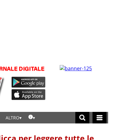
ALTRO
licca per leggere tutte le