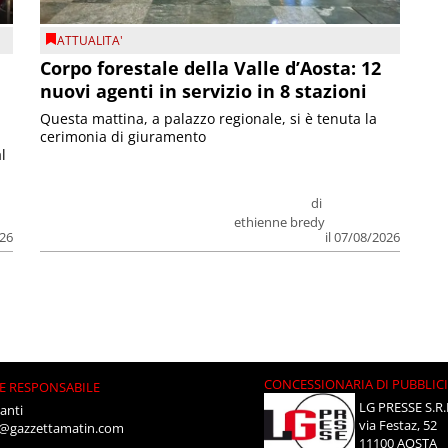
ATTUALITA'
Corpo forestale della Valle d’Aosta: 12
nuovi agenti in servizio in 8 stazioni
Questa mattina, a palazzo regionale, si è tenuta la
cerimonia di giuramento
l
di
ethienne bredy
026
il 07/08/2026
CONCESSIONARIA DI PUBBLIC
E RESPONSABILE
LG PRESSE S.R.
anti
via Festaz, 52
i@gazzettamatin.com
11100 AOSTA