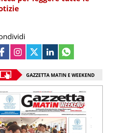
otizie
ondividi
GAZZETTA MATIN E WEEKEND