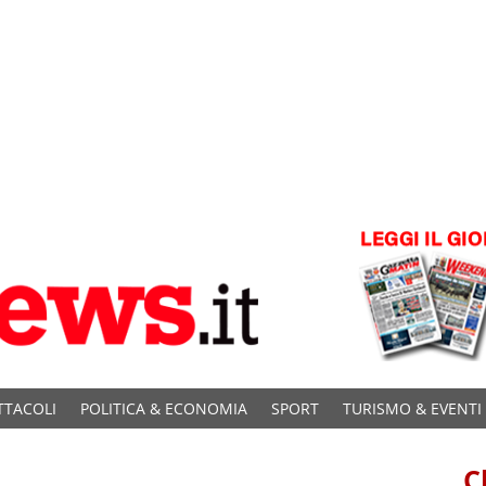
TTACOLI
POLITICA & ECONOMIA
SPORT
TURISMO & EVENTI
C