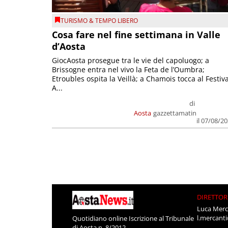
TURISMO & TEMPO LIBERO
Cosa fare nel fine settimana in Valle
d’Aosta
GiocAosta prosegue tra le vie del capoluogo; a
Brissogne entra nel vivo la Feta de l’Oumbra;
Etroubles ospita la Veillà; a Chamois tocca al Festiva
A...
di
Aosta
gazzettamatin
il 07/08/2
DIRETTOR
Luca Merc
l.mercant
Quotidiano online Iscrizione al Tribunale
di Aosta n. 8/2012