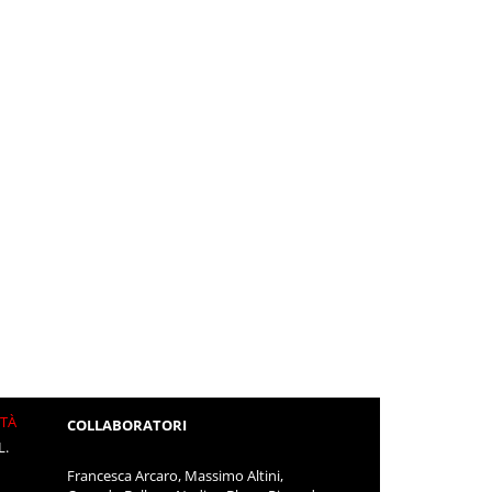
ITÀ
COLLABORATORI
L.
Francesca Arcaro, Massimo Altini,