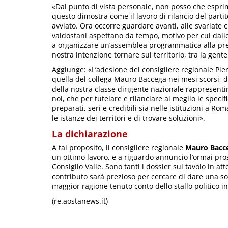
«Dal punto di vista personale, non posso che esprim
questo dimostra come il lavoro di rilancio del parti
avviato. Ora occorre guardare avanti, alle svariate cri
valdostani aspettano da tempo, motivo per cui dalle 
a organizzare un’assemblea programmatica alla prese
nostra intenzione tornare sul territorio, tra la gente
Aggiunge: «L’adesione del consigliere regionale Pierl
quella del collega Mauro Baccega nei mesi scorsi, di
della nostra classe dirigente nazionale rappresenti
noi, che per tutelare e rilanciare al meglio le specif
preparati, seri e credibili sia nelle istituzioni a Ro
le istanze dei territori e di trovare soluzioni».
La dichiarazione
A tal proposito, il consigliere regionale
Mauro Bacc
un ottimo lavoro, e a riguardo annuncio l’ormai pros
Consiglio Valle. Sono tanti i dossier sul tavolo in a
contributo sarà prezioso per cercare di dare una so
maggior ragione tenuto conto dello stallo politico i
(re.aostanews.it)