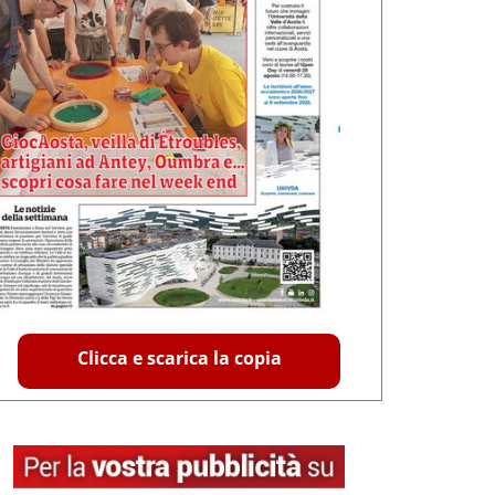
Clicca e scarica la copia