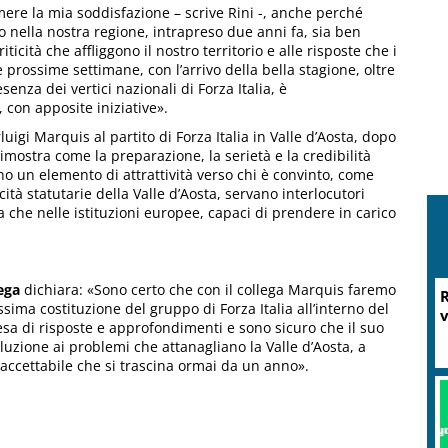
ere la mia soddisfazione – scrive Rini -, anche perché
to nella nostra regione, intrapreso due anni fa, sia ben
ticità che affliggono il nostro territorio e alle risposte che i
prossime settimane, con l’arrivo della bella stagione, oltre
nza dei vertici nazionali di Forza Italia, è
, con apposite iniziative».
uigi Marquis al partito di Forza Italia in Valle d’Aosta, dopo
mostra come la preparazione, la serietà e la credibilità
no un elemento di attrattività verso chi è convinto, come
icità statutarie della Valle d’Aosta, servano interlocutori
ma che nelle istituzioni europee, capaci di prendere in carico
ega
dichiara: «Sono certo che con il collega Marquis faremo
R
sima costituzione del gruppo di Forza Italia all’interno del
v
ttesa di risposte e approfondimenti e sono sicuro che il suo
luzione ai problemi che attanagliano la Valle d’Aosta, a
naccettabile che si trascina ormai da un anno».