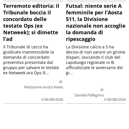
Terremoto editoria: il
Futsal: niente serie A
Tribunale boccia il
femminile per l’Aosta
concordato delle
511, la Divisione
testate Ops (ex
nazionale non accoglie
Netweek); si dimette
la domanda di
l’ad
ripescaggio
Il Tribunale di Lecco ha
La Divisione calcio a 5 ha
giudicato inammissibile la
deciso di non varare un girone
domanda di concordato
dispari, lasciando il club del
preventivo presentata dal
capoluogo regionale in B;
gruppo per salvare le testate
ufficializzate le avversarie dei
ex Netweek ora Ops R...
gi...
di
Redazione Aosta News
di
Davide Pellegrino
il 06/08/2026
il 06/08/2026