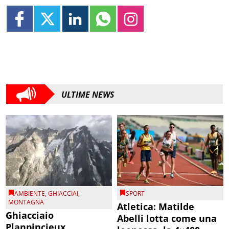
ULTIME NEWS
AMBIENTE
,
GHIACCIAI
,
SPORT
MONTAGNA
Atletica: Matilde
Ghiacciaio
Abelli lotta come una
Planpincieux,