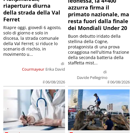
leonessa, la 4×400
riapertura diurna
azzurra firma il
della strada della Val
primato nazionale, ma
Ferret
resta fuori dalla finale
dei Mondiali Under 20
Riapre oggi, giovedì 6 agosto,
solo di giorno e solo in
Buon debutto iridato della
discesa, la strada comunale
stellina della Cogne,
della Val Ferret; si riduce lo
protagonista di una prova
scenario di rischio, in
coraggiosa nell'ultima frazione
movimento u...
della seconda batteria della
staffetta mist...
di
Courmayeur
Erika David
di
Davide Pellegrino
il 06/08/2026
il 06/08/2026