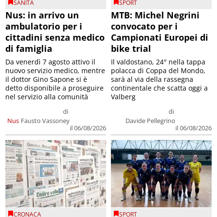
SANITÀ
SPORT
Nus: in arrivo un
MTB: Michel Negrini
ambulatorio per i
convocato per i
cittadini senza medico
Campionati Europei di
di famiglia
bike trial
Da venerdì 7 agosto attivo il
Il valdostano, 24° nella tappa
nuovo servizio medico, mentre
polacca di Coppa del Mondo,
il dottor Gino Sapone si è
sarà al via della rassegna
detto disponibile a proseguire
continentale che scatta oggi a
nel servizio alla comunità
Valberg
di
di
Nus
Fausto Vassoney
Davide Pellegrino
il 06/08/2026
il 06/08/2026
CRONACA
SPORT