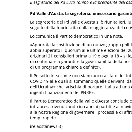
Il segretario del Pd Luca Tonino e la presidente dell'as
Pd Valle d’Aosta, la segreteria: «necessario garanti
La segreteria del Pd Valle d’Aosta si è riunita ieri, l
seguito della fuoriuscita dalla maggioranza del con
Lo comunica il Partito democratico in una nota.
«Appurata la costituzione di un nuovo gruppo politic
abbia superato il quorum alle ultime elezioni del 20
originari 21 consiglieri prima a 19 e oggi a 18 – si l
di continuare a garantire la governabilità della no
di un programma chiaro e definito».
Il Pd sottolinea come non siano ancora state del tu
COVID-19 alle quali si sommano quelle derivanti dal
dell’Ucraina» che «rischia di portare l’Italia ad una
ingenti finanziamenti del PNRR».
Il Partito Democratico della Valle d’Aosta conclude 
intrapresa rivendicando in capo ai partiti e ai movi
alla nostra Regione di governare i processi e di aff
tempi rapidi».
(re.aostanews.it)