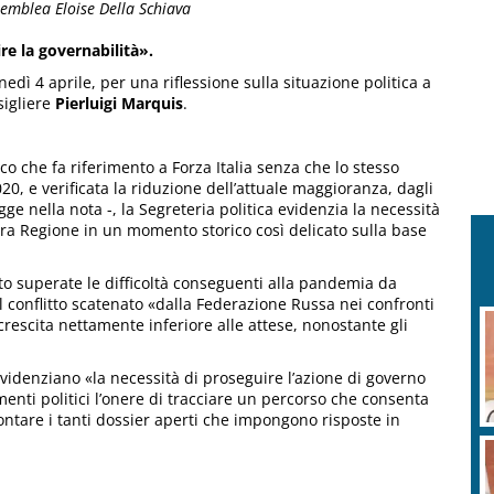
semblea Eloise Della Schiava
re la governabilità».
unedì 4 aprile, per una riflessione sulla situazione politica a
sigliere
Pierluigi Marquis
.
o che fa riferimento a Forza Italia senza che lo stesso
20, e verificata la riduzione dell’attuale maggioranza, dagli
egge nella nota -, la Segreteria politica evidenzia la necessità
stra Regione in un momento storico così delicato sulla base
tto superate le difficoltà conseguenti alla pandemia da
 conflitto scatenato «dalla Federazione Russa nei confronti
 crescita nettamente inferiore alle attese, nonostante gli
evidenziano «la necessità di proseguire l’azione di governo
menti politici l’onere di tracciare un percorso che consenta
rontare i tanti dossier aperti che impongono risposte in