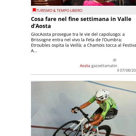
TURISMO & TEMPO LIBERO
Cosa fare nel fine settimana in Valle
d’Aosta
GiocAosta prosegue tra le vie del capoluogo; a
Brissogne entra nel vivo la Feta de l’Oumbra;
Etroubles ospita la Veillà; a Chamois tocca al Festiva
A...
di
Aosta
gazzettamatin
il 07/08/2