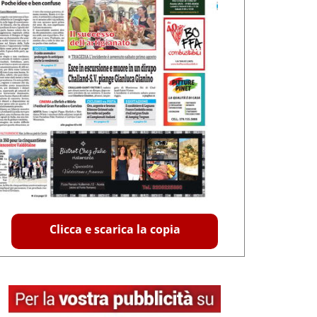
Clicca e scarica la copia