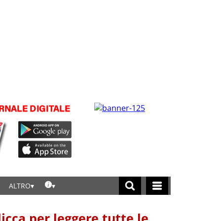
ALTRO
licca per leggere tutte le