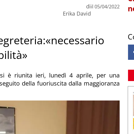
di
il
05/04/2022
n
Erika David
C
segreteria:«necessario
ilità»
i è riunita ieri, lunedì 4 aprile, per una
a seguito della fuoriuscita dalla maggioranza