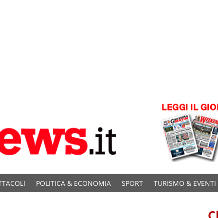
TTACOLI
POLITICA & ECONOMIA
SPORT
TURISMO & EVENTI
C