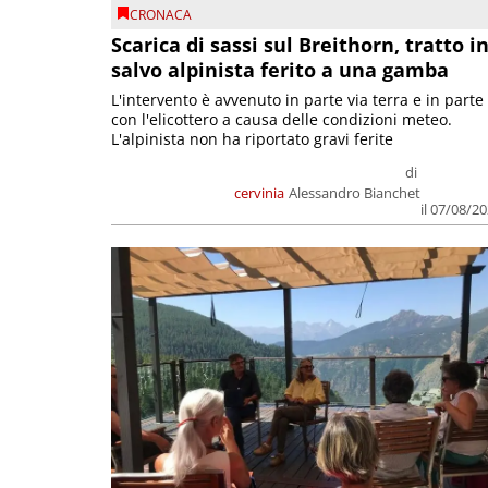
CRONACA
Scarica di sassi sul Breithorn, tratto i
salvo alpinista ferito a una gamba
L'intervento è avvenuto in parte via terra e in parte
con l'elicottero a causa delle condizioni meteo.
L'alpinista non ha riportato gravi ferite
di
cervinia
Alessandro Bianchet
il 07/08/2