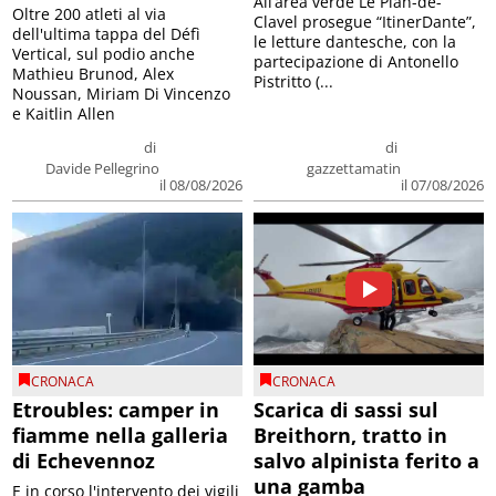
All’area verde Le Plan-de-
Oltre 200 atleti al via
Clavel prosegue “ItinerDante”,
dell'ultima tappa del Défì
le letture dantesche, con la
Vertical, sul podio anche
partecipazione di Antonello
Mathieu Brunod, Alex
Pistritto (...
Noussan, Miriam Di Vincenzo
e Kaitlin Allen
di
di
Davide Pellegrino
gazzettamatin
il 08/08/2026
il 07/08/2026
CRONACA
CRONACA
Etroubles: camper in
Scarica di sassi sul
fiamme nella galleria
Breithorn, tratto in
di Echevennoz
salvo alpinista ferito a
una gamba
E in corso l'intervento dei vigili