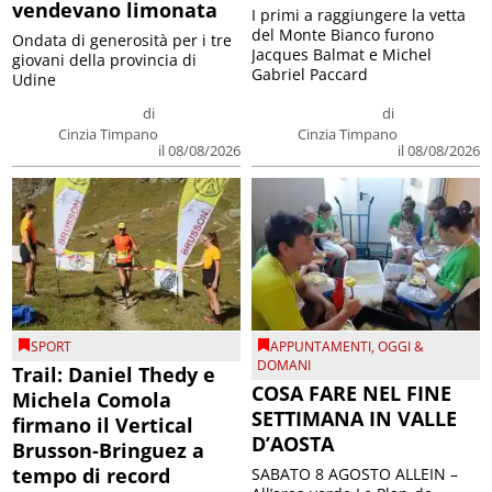
vendevano limonata
I primi a raggiungere la vetta
del Monte Bianco furono
Ondata di generosità per i tre
Jacques Balmat e Michel
giovani della provincia di
Gabriel Paccard
Udine
di
di
Cinzia Timpano
Cinzia Timpano
il 08/08/2026
il 08/08/2026
SPORT
APPUNTAMENTI
,
OGGI &
DOMANI
Trail: Daniel Thedy e
COSA FARE NEL FINE
Michela Comola
SETTIMANA IN VALLE
firmano il Vertical
D’AOSTA
Brusson-Bringuez a
tempo di record
SABATO 8 AGOSTO ALLEIN –