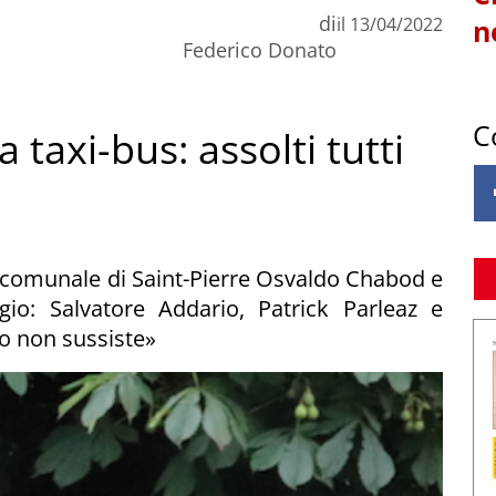
di
il
13/04/2022
n
Federico Donato
C
a taxi-bus: assolti tutti
io comunale di Saint-Pierre Osvaldo Chabod e
ggio: Salvatore Addario, Patrick Parleaz e
to non sussiste»