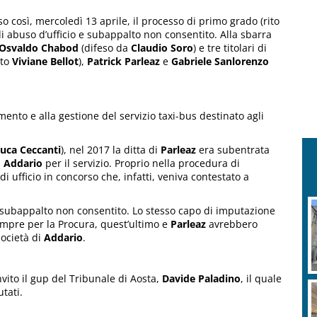
uso così, mercoledì 13 aprile, il processo di primo grado (rito
 di abuso d’ufficio e subappalto non consentito. Alla sbarra
Osvaldo Chabod
(difeso da
Claudio Soro
) e tre titolari di
ato
Viviane Bellot
),
Patrick Parleaz
e
Gabriele Sanlorenzo
amento e alla gestione del servizio taxi-bus destinato agli
uca Ceccanti
), nel 2017 la ditta di
Parleaz
era subentrata
i
Addario
per il servizio. Proprio nella procedura di
i ufficio in concorso che, infatti, veniva contestato a
 subappalto non consentito. Lo stesso capo di imputazione
mpre per la Procura, quest’ultimo e
Parleaz
avrebbero
società di
Addario
.
vito il gup del Tribunale di Aosta,
Davide Paladino
, il quale
tati.