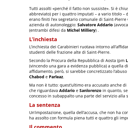
Tutti assolti «perché il fatto non sussiste». Si è chi
abbreviato) per i quattro imputati – a vario titolo –
erano finiti l’ex segretario comunale di Saint-Pierre
azienda di autonoleggio:
Salvatore Addario
(avvoc
(entrambi difesi da
Michel Milliery
) .
L’inchiesta
L’inchiesta dei Carabinieri ruotava intorno all’affid
studenti delle frazione alte di Saint-Pierre.
Secondo la Procura della Repubblica di Aosta (pm
L
(vincendo una gara a evidenza pubblica) a quella d
affidamento, però, si sarebbe concretizzato l’abuso d
Chabod
e
Parleaz
.
Ma non è tutto: quest’ultimo era accusato anche di
che riguardava
Addario
e
Sanlorenzo
in quanto, se
concesso in subappalto una parte del servizio alla 
La sentenza
Un’impostazione, quella dell’accusa, che non ha con
ha assolto con formula piena tutti e quattro gli impu
Il commento