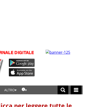
ALTRO
licca per leggere tutte le