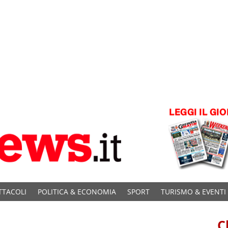
TTACOLI
POLITICA & ECONOMIA
SPORT
TURISMO & EVENTI
C