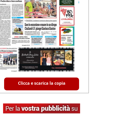
Clicca e scarica la copia