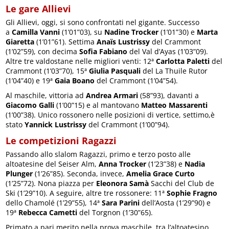
Le gare Allievi
Gli Allievi, oggi, si sono confrontati nel gigante. Successo
a
Camilla Vanni
(1’01”03), su
Nadine Trocker
(1’01”30) e
Marta
Giaretta
(1’01”61). Settima
Anaïs Lustrissy
del Crammont
(1’02”59), con decima
Sofia Fabiano
del Val d’Ayas (1’03”09).
Altre tre valdostane nelle migliori venti: 12ª
Carlotta Paletti
del
Crammont (1’03”70), 15ª
Giulia Pasquali
del La Thuile Rutor
(1’04”40) e 19ª
Gaia Boano
del Crammont (1’04”54).
Al maschile, vittoria ad
Andrea Armari
(58”93), davanti a
Giacomo Galli
(1’00”15) e al mantovano
Matteo Massarenti
(1’00”38). Unico rossonero nelle posizioni di vertice, settimo,è
stato
Yannick Lustrissy
del Crammont (1’00”94).
Le competizioni Ragazzi
Passando allo slalom Ragazzi, primo e terzo posto alle
altoatesine del Seiser Alm,
Anna Trocker
(1’23”38) e
Nadia
Plunger
(1’26”85). Seconda, invece,
Amelia Grace Curto
(1’25”72). Nona piazza per
Eleonora Samà
Sacchi del Club de
Ski (1’29”10). A seguire, altre tre rossonere: 11ª
Sophie Fragno
dello Chamolé (1’29”55), 14ª
Sara Parini
dell’Aosta (1’29”90) e
19ª
Rebecca Cametti
del Torgnon (1’30”65).
Primato a pari merito nella prova maschile, tra l’altoatesino