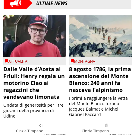
ULTIME NEWS
ATTUALITA'
MONTAGNA
Dalle Valle d’Aosta al
8 agosto 1786, la prima
Friuli: Henry regala un
ascensione del Monte
motorino Ciao ai
Bianco: 240 anni fa
ragazzini che
nasceva l’alpinismo
vendevano limonata
I primi a raggiungere la vetta
del Monte Bianco furono
Ondata di generosità per i tre
Jacques Balmat e Michel
giovani della provincia di
Gabriel Paccard
Udine
di
di
Cinzia Timpano
Cinzia Timpano