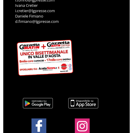
l.torino@lgpresse.com
Ivana Cretier
i.cretier@lgpresse.com
Daniele Fimiano
d.fimiano@lgpresse.com