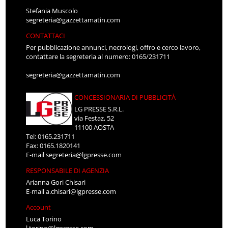
Stefania Muscolo
segreteria@gazzettamatin.com
CONTATTACI
Per pubblicazione annunci, necrologi, offro e cerco lavoro,
contattare la segreteria al numero: 0165/231711
segreteria@gazzettamatin.com
CONCESSIONARIA DI PUBBLICITÀ
LG PRESSE S.R.L.
via Festaz, 52
11100 AOSTA
Tel: 0165.231711
Fax: 0165.1820141
E-mail
segreteria@lgpresse.com
RESPONSABILE DI AGENZIA
Arianna Gori Chisari
E-mail
a.chisari@lgpresse.com
Account
Luca Torino