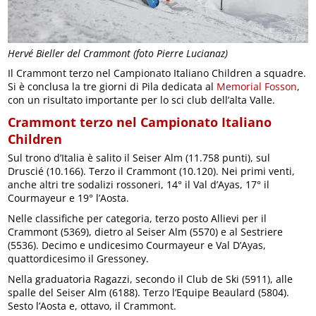
Hervé Bieller del Crammont (foto Pierre Lucianaz)
Il Crammont terzo nel Campionato Italiano Children a squadre.
Si è conclusa la tre giorni di Pila dedicata al
Memorial Fosson
,
con un risultato importante per lo sci club dell’alta Valle.
Crammont terzo nel Campionato Italiano
Children
Sul trono d’Italia è salito il Seiser Alm (11.758 punti), sul
Druscié (10.166). Terzo il Crammont (10.120). Nei primi venti,
anche altri tre sodalizi rossoneri, 14° il Val d’Ayas, 17° il
Courmayeur e 19° l’Aosta.
Nelle classifiche per categoria, terzo posto Allievi per il
Crammont (5369), dietro al Seiser Alm (5570) e al Sestriere
(5536). Decimo e undicesimo Courmayeur e Val D’Ayas,
quattordicesimo il Gressoney.
Nella graduatoria Ragazzi, secondo il Club de Ski (5911), alle
spalle del Seiser Alm (6188). Terzo l’Equipe Beaulard (5804).
Sesto l’Aosta e, ottavo, il Crammont.