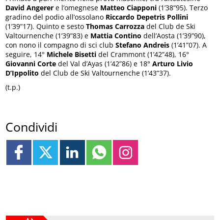
David Angerer
e l’omegnese
Matteo Ciapponi
(1’38”95). Terzo
gradino del podio all’ossolano
Riccardo Depetris Pollini
(1’39”17). Quinto e sesto
Thomas Carrozza
del Club de Ski
Valtournenche (1’39”83) e
Mattia Contino
dell’Aosta (1’39”90),
con nono il compagno di sci club
Stefano Andreis
(1’41”07). A
seguire, 14°
Michele Bisetti
del Crammont (1’42”48), 16°
Giovanni Corte
del Val d’Ayas (1’42”86) e 18°
Arturo Livio
D’Ippolito
del Club de Ski Valtournenche (1’43”37).
(t.p.)
Condividi