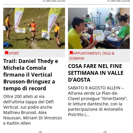
il 08/08/2026
il 08/08/2026
SPORT
APPUNTAMENTI
,
OGGI &
DOMANI
Trail: Daniel Thedy e
COSA FARE NEL FINE
Michela Comola
SETTIMANA IN VALLE
firmano il Vertical
D’AOSTA
Brusson-Bringuez a
tempo di record
SABATO 8 AGOSTO ALLEIN –
All’area verde Le Plan-de-
Oltre 200 atleti al via
Clavel prosegue “ItinerDante”,
dell'ultima tappa del Défì
le letture dantesche, con la
Vertical, sul podio anche
partecipazione di Antonello
Mathieu Brunod, Alex
Pistritto (...
Noussan, Miriam Di Vincenzo
e Kaitlin Allen
di
di