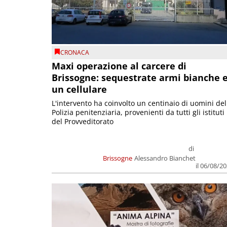
CRONACA
Maxi operazione al carcere di
Brissogne: sequestrate armi bianche 
un cellulare
L'intervento ha coinvolto un centinaio di uomini del
Polizia penitenziaria, provenienti da tutti gli istituti
del Provveditorato
di
Brissogne
Alessandro Bianchet
il 06/08/2