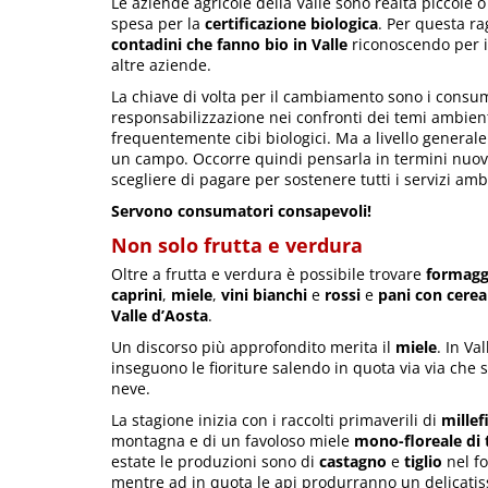
Le aziende agricole della Valle sono realtà piccole 
spesa per la
certificazione biologica
. Per questa r
contadini che fanno bio in Valle
riconoscendo per i l
altre aziende.
La chiave di volta per il cambiamento sono i consu
responsabilizzazione nei confronti dei temi ambient
frequentemente cibi biologici. Ma a livello generale
un campo. Occorre quindi pensarla in termini nuovi
scegliere di pagare per sostenere tutti i servizi ambie
Servono consumatori consapevoli!
Non solo frutta e verdura
Oltre a frutta e verdura è possibile trovare
formaggi
caprini
,
miele
,
vini bianchi
e
rossi
e
pani con cereal
Valle d’Aosta
.
Un discorso più approfondito merita il
miele
. In Val
inseguono le fioriture salendo in quota via via che si
neve.
La stagione inizia con i raccolti primaverili di
millef
montagna e di un favoloso miele
mono-floreale di 
estate le produzioni sono di
castagno
e
tiglio
nel f
mentre ad in quota le api produrranno un delicati