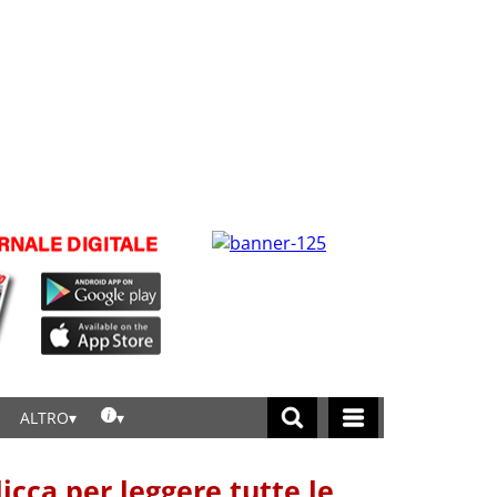
ALTRO
licca per leggere tutte le