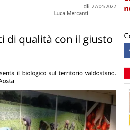
di
il
27/04/2022
n
Luca Mercanti
C
di qualità con il giusto
nta il biologico sul territorio valdostano.
 Aosta