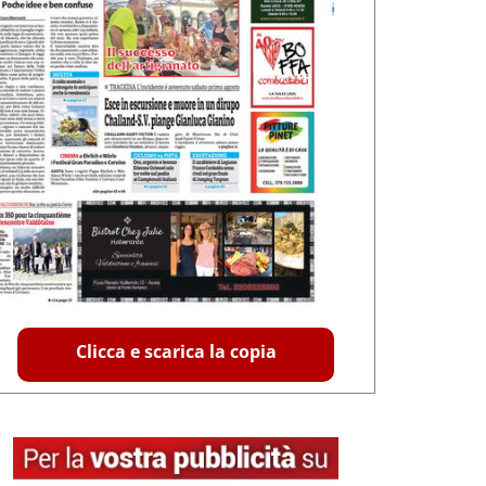
Clicca e scarica la copia