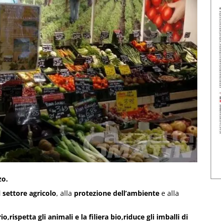
zo.
 settore agricolo
, alla
protezione dell’ambiente
e alla
,rispetta gli animali e la filiera bio,riduce gli imballi di