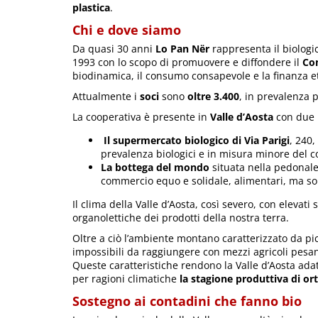
plastica
.
Chi e dove siamo
Da quasi 30 anni
Lo Pan Nër
rappresenta il biologic
1993 con lo scopo di promuovere e diffondere il
Co
biodinamica, il consumo consapevole e la finanza et
Attualmente i
soci
sono
oltre 3.400
, in prevalenza 
La cooperativa è presente in
Valle d’Aosta
con due 
Il supermercato biologico di Via Parigi
, 240,
prevalenza biologici e in misura minore del 
La bottega del mondo
situata nella pedonal
commercio equo e solidale, alimentari, ma sop
Il clima della Valle d’Aosta, così severo, con elevati 
organolettiche dei prodotti della nostra terra.
Oltre a ciò l’ambiente montano caratterizzato da pic
impossibili da raggiungere con mezzi agricoli pesanti
Queste caratteristiche rendono la Valle d’Aosta adat
per ragioni climatiche
la stagione produttiva di orti
Sostegno ai contadini che fanno bio