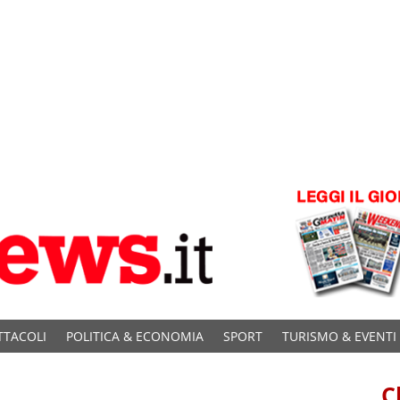
TTACOLI
POLITICA & ECONOMIA
SPORT
TURISMO & EVENTI
C