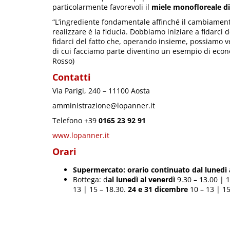
particolarmente favorevoli il
miele monofloreale d
“L’ingrediente fondamentale affinché il cambiamento
realizzare è la fiducia. Dobbiamo iniziare a fidarci de
fidarci del fatto che, operando insieme, possiamo ve
di cui facciamo parte diventino un esempio di econ
Rosso)
Contatti
Via Parigi, 240 – 11100 Aosta
amministrazione@lopanner.it
Telefono +39
0165 23 92 91
www.lopanner.it
Orari
Supermercato: orario continuato dal lunedì 
Bottega: d
al lunedì al venerdì
9.30 – 13.00 | 
13 | 15 – 18.30.
24 e 31 dicembre
10 – 13 | 15