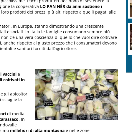
o piccolissime. Pochi produttori decidono di sostenere la
agione la cooperativa
LO PAN NËR da anni sostiene i
oro prodotti dei prezzi più alti rispetto a quelli pagati alle
matori. In Europa, stanno dimostrando una crescente
ali e sociali. In Italia le famiglie consumano sempre più
 non c’è una vera coscienza di quello che vuol dire coltivare
, anche rispetto al giusto prezzo che i consumatori devono
ntali e sanitari forniti dall’agricoltore.
 vaccini
e
i coltivati in
le gli apicoltori
 scioglie la
iori
di media
tarassaco
. In
ondovalle
ssimo
millefiori di alta montagna
e nelle zone