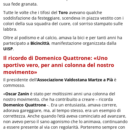
sua fede granata.
Tutte le volte che i tifosi del
Toro
avevano qualche
soddisfazione da festeggiare, scendeva in piazza vestito con i
colori della sua squadra del cuore, col sorriso stampato sulle
labbra.
Oltre al podismo e al calcio, amava la bici e per tanti anni ha
partecipato a
Bicincittà
, manifestazione organizzata dalla
UISP
.
Il ricordo di Domenico Quattrone: «Uno
sportivo vero, per anni colonna del nostro
movimento»
Il presidente dell’
Associazione Valdostana Martze a Pià
è
commosso.
«
Oscar Zanin
è stato per moltissimi anni una colonna del
nostro movimento, che ha contribuito a creare – ricorda
Domenico Quattrone
-. Era un entusiasta, amava correre,
adorava gareggiare, ma, al tempo stesso, era un esempio di
correttezza. Anche quando l’età aveva cominciato ad avanzare,
non avevo perso il sano agonismo che lo animava, continuando
a essere presente al via con regolarità. Porteremo sempre con