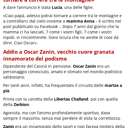
A dare l’annuncio è stata
Lucia
, una delle figlie.
«Ciao papà, adesso potrai tornare a correre tra le montagne e
a controllarci dal cielo insieme a
mamma Anna
– è scritto nel
post pubblicato su Facebook -. Dopo 7 anni dal giorno che la
mamma ci ha lasciati, 7 come i vostri figli, 7 come i vostri
nipoti, vi rincontrerete. Sono sicura che ne avrete di cose da
dirvi. Ciao Oscar».
Addio a Oscar Zanin, vecchio cuore granata
innamorato del podismo
Dipendente del Casinò in pensione,
Oscar Zanin
era un
personaggio conosciuto, amato e stimato nel mondo podistico
valdostano.
Per tanti anni, infatti, ha frequentato il circuito delle
martze a
pià
.
Prima con la canotta della
Libertas Challand
, poi con quella
della
Zerbion
.
Agonista, ma con l’animo profondamente sportivo, dava
sempre il massimo, senza mai perdere di vista la correttezza.
Zanin
era un innamorato dello sport e non faceva mistero della