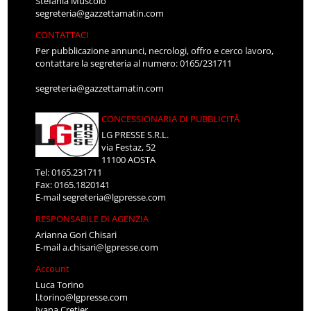
Stefania Muscolo
segreteria@gazzettamatin.com
CONTATTACI
Per pubblicazione annunci, necrologi, offro e cerco lavoro,
contattare la segreteria al numero: 0165/231711
segreteria@gazzettamatin.com
CONCESSIONARIA DI PUBBLICITÀ
LG PRESSE S.R.L.
via Festaz, 52
11100 AOSTA
Tel: 0165.231711
Fax: 0165.1820141
E-mail
segreteria@lgpresse.com
RESPONSABILE DI AGENZIA
Arianna Gori Chisari
E-mail
a.chisari@lgpresse.com
Account
Luca Torino
l.torino@lgpresse.com
Ivana Cretier