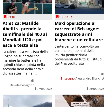
SPORT
CRONACA
Atletica: Matilde
Maxi operazione al
Abelli si prende la
carcere di Brissogne:
semifinale dei 400 ai
sequestrate armi
Mondiali U20 e poi
bianche e un cellulare
esce a testa alta
L'intervento ha coinvolto un
centinaio di uomini della
La talentuosa velocista della
Polizia penitenziaria,
Cogne ha superato con
provenienti da tutti gli istituti
margine la batteria e ha
del Provveditorato
quindi chiuso quinta nella
seconda heat della sera e
diciassettesima nell...
di
Brissogne
Alessandro Bianchet
di
Davide Pellegrino
il 07/08/2026
il 06/08/2026