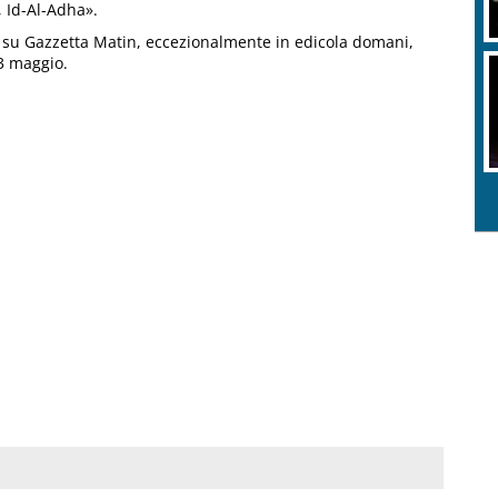
o, Id-Al-Adha».
i su Gazzetta Matin, eccezionalmente in edicola domani,
3 maggio.