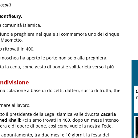
ospiti
Montfleury.
la comunità islamica.
 digiuno e preghiera nel quale si commemora uno dei cinque
 a Maometto.
o ritrovati in 400.
 moschea ha aperto le porte non solo alla preghiera.
erta la cena, come gesto di bontà e solidarietà verso i più
ondivisione
 colazione a base di dolcetti, datteri, succo di frutta, thè
nare al lavoro.
to il presidente della Lega Islamica Valle d’Aosta
Zacaria
d Khalil
: «ci siamo trovati in 400, dopo un mese intenso
era e di opere di bene, così come vuole la nostra Fede.
 appuntamento, tra due mesi e 10 giorni, la festa del