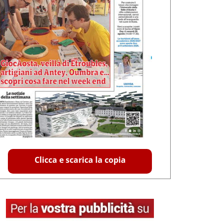
Clicca e scarica la copia