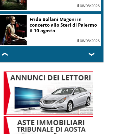
il 08/08/2026
“Questa sera guido io”:
campagna polizia in spiagge e
locali da ballo
il 08/08/2026
❮
❯