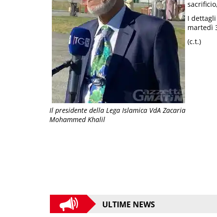
sacrifici
I dettagl
martedì 
(c.t.)
Il presidente della Lega Islamica VdA Zacaria
Mohammed Khalil
ULTIME NEWS