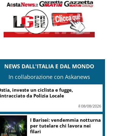
NEWS DALL'ITALIA E DAL MONDO
In collaborazione con Askanews
Nintendo, utili +53,5% nel I
trimestre dell’anno fiscale
il 08/08/2026
La Russa a Marcinelle: non
dico nulla per non sporcare
commemorazione