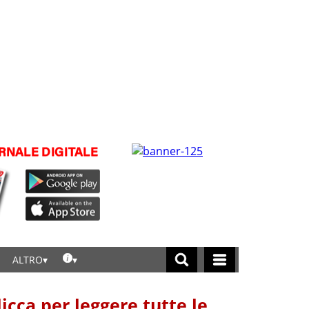
ALTRO
licca per leggere tutte le