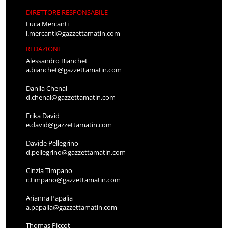
DIRETTORE RESPONSABILE
Luca Mercanti
l.mercanti@gazzettamatin.com
REDAZIONE
Alessandro Bianchet
a.bianchet@gazzettamatin.com
Danila Chenal
d.chenal@gazzettamatin.com
Erika David
e.david@gazzettamatin.com
Davide Pellegrino
d.pellegrino@gazzettamatin.com
Cinzia Timpano
c.timpano@gazzettamatin.com
Arianna Papalia
a.papalia@gazzettamatin.com
Thomas Piccot