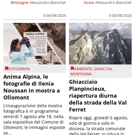
Brissogne
Alessandro Bianchet
Aosta
Alessandro Bianchet
il 06/08/2026
il 06/08/2026
FOTOGRAFIA
AMBIENTE
,
GHIACCIAI
,
MONTAGNA
Anima Alpina, le
Ghiacciaio
fotografie di Ilenia
Planpincieux,
Noussan in mostra a
riapertura diurna
Ollomont
della strada della Val
L'inaugurazione della mostra
Ferret
fotografica è in programma
venerdì 7 agosto alle 18, nella
Riapre oggi, giovedì 6 agosto,
sala espositiva del Comune di
solo di giorno e solo in
Ollomont; le immagini esposte
discesa, la strada comunale
sa...
della Val Ferret; si riduce lo