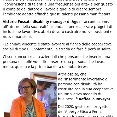
«condivisione di talenti a una frequenza più alta» e per questo
il compito del datore di lavoro è quello di creare sempre
l’ambiente adatto affinché questi talenti possano manifestarsi.
Vittorio Fossati, disability manager di Agos
, racconta come,
all’interno della sua realtà aziendale, per realizzare progetti di
inclusione lavorativa, abbia dovuto costruire nuove posizioni e
nuove mansioni.
«La chiave vincente è stato lavorare al fianco delle cooperative
sociali di tipo B. Ovviamente, la strada da fare è però in salita.
Ci sono ancora realtà aziendali che pensano che inserire una
persona disabile vuol dire inserire una persona che lavora
meno: questa è la prima barriera da abbattere».
Altra ospite, che
dell’inserimento lavorativo di
persone con disabilità ha
costruito con la sua cooperativa
un innovativo modello di
business, è
Raffaella Roveyaz
.
Dal 2020, gestisce il progetto
dell’Albergo Etico a Fénis,
formando ragazzi con disabilità