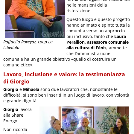
nelle mansioni della
ristorazione.
Questo luogo e questo progetto
hanno animato e spinto tutta la
comunità verso un approccio
più inclusivo, tanto che
Laura
Raffaella Roveyaz, coop La
Peraillon, assessore comunale
Libellula
alla cultura di Fénis
, ammette
che l’amministrazione
comunale ha un grande obiettivo «quello di costruire un
comune etico».
Lavoro, inclusione e valore: la testimonianza
di Giorgio
Giorgio
e
Mihaela
sono due lavoratori che, nonostante le
difficoltà, si sono ben inseriti in un luogo di lavoro, con volontà
e grande dignità.
Giorgio
lavora
alla Share
Energy.
Non ricorda