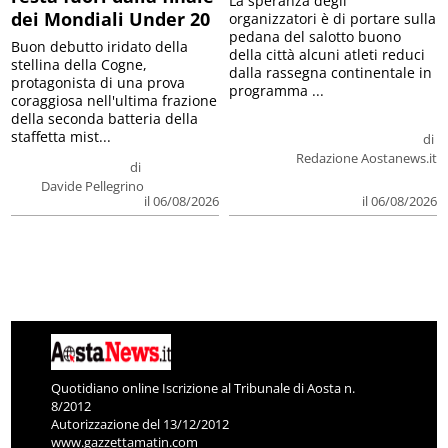
La speranza degli
dei Mondiali Under 20
organizzatori è di portare sulla
pedana del salotto buono
Buon debutto iridato della
della città alcuni atleti reduci
stellina della Cogne,
dalla rassegna continentale in
protagonista di una prova
programma ...
coraggiosa nell'ultima frazione
della seconda batteria della
staffetta mist...
di
Redazione Aostanews.it
di
Davide Pellegrino
il 06/08/2026
il 06/08/2026
Quotidiano online Iscrizione al Tribunale di Aosta n.
8/2012
Autorizzazione del 13/12/2012
www.gazzettamatin.com