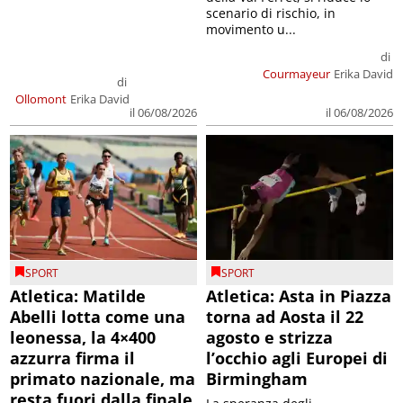
scenario di rischio, in
movimento u...
di
Courmayeur
Erika David
di
Ollomont
Erika David
il 06/08/2026
il 06/08/2026
SPORT
SPORT
Atletica: Matilde
Atletica: Asta in Piazza
Abelli lotta come una
torna ad Aosta il 22
leonessa, la 4×400
agosto e strizza
azzurra firma il
l’occhio agli Europei di
primato nazionale, ma
Birmingham
resta fuori dalla finale