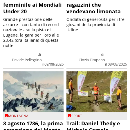
femminile ai Mondiali
ragazzini che
Under 20
vendevano limonata
Grande prestazione delle
Ondata di generosità per i tre
azzurre - con tanto di record
giovani della provincia di
nazionale - sulla pista di
Udine
Eugene, la gara per l'oro alle
23.42 (ora italiana) di questa
notte
di
di
Davide Pellegrino
Cinzia Timpano
il 09/08/2026
il 08/08/2026
MONTAGNA
SPORT
8 agosto 1786, la prima
Trail: Daniel Thedy e
ascensione del Monte
Michela Comola