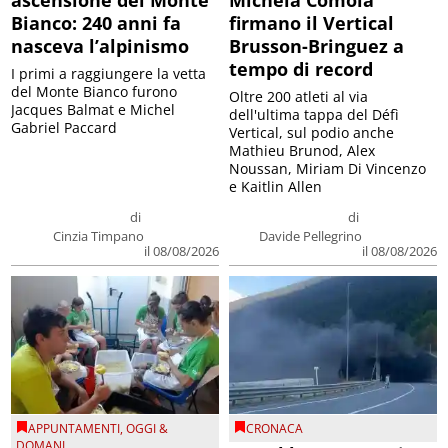
Bianco: 240 anni fa
firmano il Vertical
nasceva l’alpinismo
Brusson-Bringuez a
tempo di record
I primi a raggiungere la vetta
del Monte Bianco furono
Oltre 200 atleti al via
Jacques Balmat e Michel
dell'ultima tappa del Défì
Gabriel Paccard
Vertical, sul podio anche
Mathieu Brunod, Alex
Noussan, Miriam Di Vincenzo
e Kaitlin Allen
di
di
Cinzia Timpano
Davide Pellegrino
il 08/08/2026
il 08/08/2026
APPUNTAMENTI
,
OGGI &
CRONACA
DOMANI