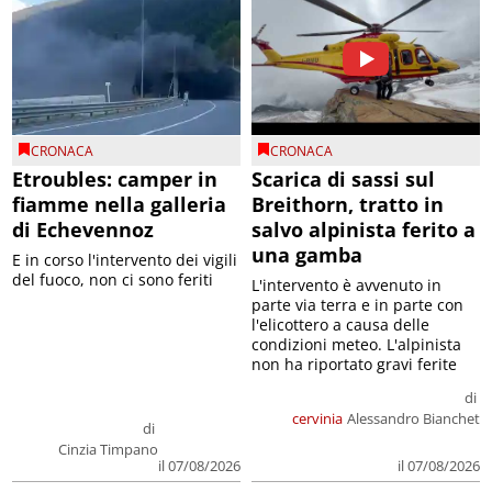
CRONACA
CRONACA
Etroubles: camper in
Scarica di sassi sul
fiamme nella galleria
Breithorn, tratto in
di Echevennoz
salvo alpinista ferito a
una gamba
E in corso l'intervento dei vigili
del fuoco, non ci sono feriti
L'intervento è avvenuto in
parte via terra e in parte con
l'elicottero a causa delle
condizioni meteo. L'alpinista
non ha riportato gravi ferite
di
cervinia
Alessandro Bianchet
di
Cinzia Timpano
il 07/08/2026
il 07/08/2026