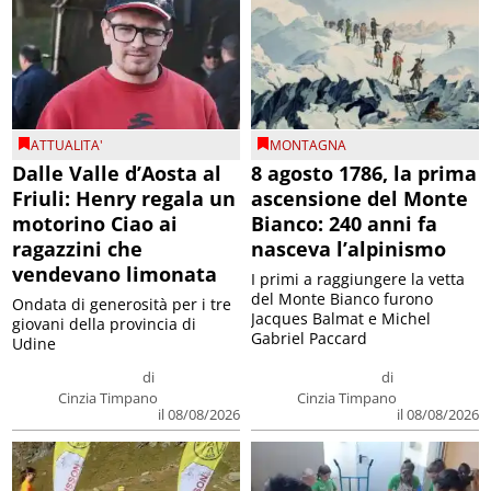
ATTUALITA'
MONTAGNA
Dalle Valle d’Aosta al
8 agosto 1786, la prima
Friuli: Henry regala un
ascensione del Monte
motorino Ciao ai
Bianco: 240 anni fa
ragazzini che
nasceva l’alpinismo
vendevano limonata
I primi a raggiungere la vetta
del Monte Bianco furono
Ondata di generosità per i tre
Jacques Balmat e Michel
giovani della provincia di
Gabriel Paccard
Udine
di
di
Cinzia Timpano
Cinzia Timpano
il 08/08/2026
il 08/08/2026