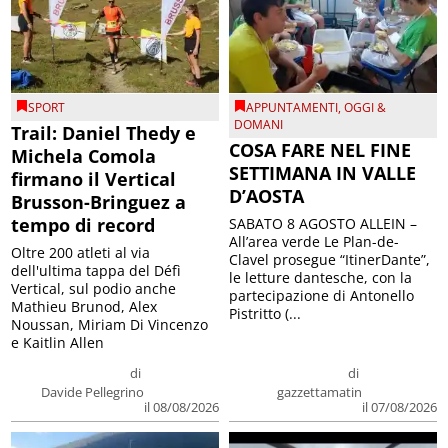
SPORT
APPUNTAMENTI
,
OGGI &
DOMANI
Trail: Daniel Thedy e
COSA FARE NEL FINE
Michela Comola
SETTIMANA IN VALLE
firmano il Vertical
D’AOSTA
Brusson-Bringuez a
tempo di record
SABATO 8 AGOSTO ALLEIN –
All’area verde Le Plan-de-
Oltre 200 atleti al via
Clavel prosegue “ItinerDante”,
dell'ultima tappa del Défì
le letture dantesche, con la
Vertical, sul podio anche
partecipazione di Antonello
Mathieu Brunod, Alex
Pistritto (...
Noussan, Miriam Di Vincenzo
e Kaitlin Allen
di
di
Davide Pellegrino
gazzettamatin
il 08/08/2026
il 07/08/2026