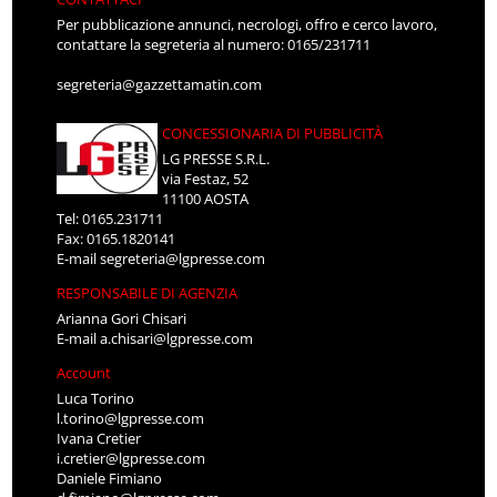
Per pubblicazione annunci, necrologi, offro e cerco lavoro,
contattare la segreteria al numero: 0165/231711
segreteria@gazzettamatin.com
CONCESSIONARIA DI PUBBLICITÀ
LG PRESSE S.R.L.
via Festaz, 52
11100 AOSTA
Tel: 0165.231711
Fax: 0165.1820141
E-mail
segreteria@lgpresse.com
RESPONSABILE DI AGENZIA
Arianna Gori Chisari
E-mail
a.chisari@lgpresse.com
Account
Luca Torino
l.torino@lgpresse.com
Ivana Cretier
i.cretier@lgpresse.com
Daniele Fimiano