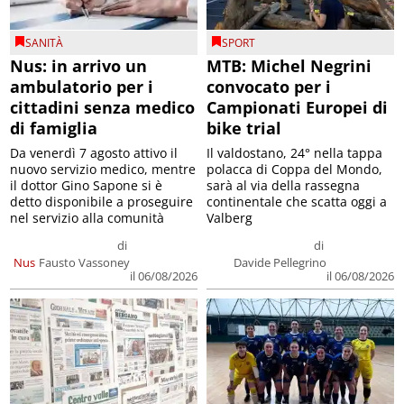
SANITÀ
SPORT
Nus: in arrivo un
MTB: Michel Negrini
ambulatorio per i
convocato per i
cittadini senza medico
Campionati Europei di
di famiglia
bike trial
Da venerdì 7 agosto attivo il
Il valdostano, 24° nella tappa
nuovo servizio medico, mentre
polacca di Coppa del Mondo,
il dottor Gino Sapone si è
sarà al via della rassegna
detto disponibile a proseguire
continentale che scatta oggi a
nel servizio alla comunità
Valberg
di
di
Nus
Fausto Vassoney
Davide Pellegrino
il 06/08/2026
il 06/08/2026