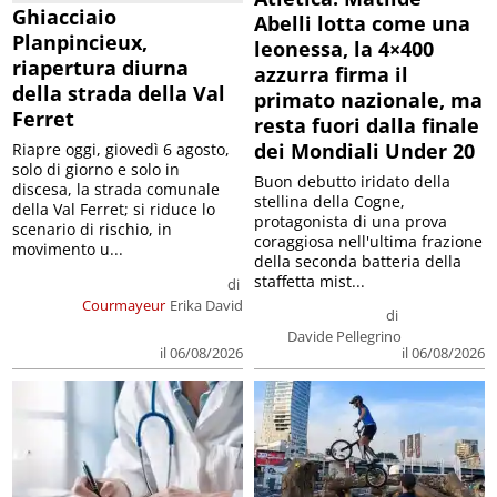
Ghiacciaio
Abelli lotta come una
Planpincieux,
leonessa, la 4×400
riapertura diurna
azzurra firma il
della strada della Val
primato nazionale, ma
Ferret
resta fuori dalla finale
dei Mondiali Under 20
Riapre oggi, giovedì 6 agosto,
solo di giorno e solo in
Buon debutto iridato della
discesa, la strada comunale
stellina della Cogne,
della Val Ferret; si riduce lo
protagonista di una prova
scenario di rischio, in
coraggiosa nell'ultima frazione
movimento u...
della seconda batteria della
staffetta mist...
di
Courmayeur
Erika David
di
Davide Pellegrino
il 06/08/2026
il 06/08/2026