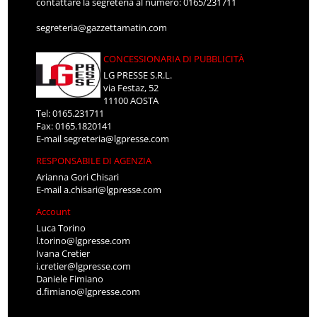
contattare la segreteria al numero: 0165/231711
segreteria@gazzettamatin.com
CONCESSIONARIA DI PUBBLICITÀ
LG PRESSE S.R.L.
via Festaz, 52
11100 AOSTA
Tel: 0165.231711
Fax: 0165.1820141
E-mail
segreteria@lgpresse.com
RESPONSABILE DI AGENZIA
Arianna Gori Chisari
E-mail
a.chisari@lgpresse.com
Account
Luca Torino
l.torino@lgpresse.com
Ivana Cretier
i.cretier@lgpresse.com
Daniele Fimiano
d.fimiano@lgpresse.com