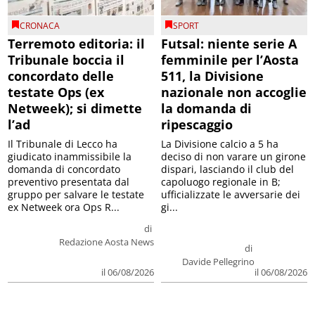
CRONACA
SPORT
Terremoto editoria: il
Futsal: niente serie A
Tribunale boccia il
femminile per l’Aosta
concordato delle
511, la Divisione
testate Ops (ex
nazionale non accoglie
Netweek); si dimette
la domanda di
l’ad
ripescaggio
Il Tribunale di Lecco ha
La Divisione calcio a 5 ha
giudicato inammissibile la
deciso di non varare un girone
domanda di concordato
dispari, lasciando il club del
preventivo presentata dal
capoluogo regionale in B;
gruppo per salvare le testate
ufficializzate le avversarie dei
ex Netweek ora Ops R...
gi...
di
Redazione Aosta News
di
Davide Pellegrino
il 06/08/2026
il 06/08/2026