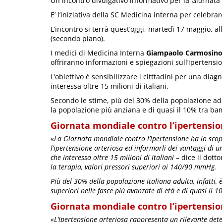
Un incontro divulgativo informativo per la Giornata
E’ l’iniziativa della SC Medicina interna per celebrar
L’incontro si terrà quest’oggi, martedì 17 maggio, all
(secondo piano).
I medici di Medicina Interna
Giampaolo Carmosin
offriranno informazioni e spiegazioni sull’ipertensi
L’obiettivo è sensibilizzare i citttadini per una dia
interessa oltre 15 milioni di italiani.
Secondo le stime, più del 30% della popolazione adu
la popolazione più anziana e di quasi il 10% tra ba
Giornata mondiale contro l’ipertension
«
La Giornata mondiale contro l’ipertensione ha lo scopo 
l’ipertensione arteriosa ed informarli dei vantaggi di 
che interessa oltre 15 milioni di italiani –
dice il dott
la terapia, valori pressori superiori ai 140/90 mmHg.
Più del 30% della popolazione italiana adulta, infatti,
superiori nelle fasce più avanzate di età e di quasi il 
Giornata mondiale contro l’ipertension
«L’ipertensione arteriosa rappresenta un rilevante de