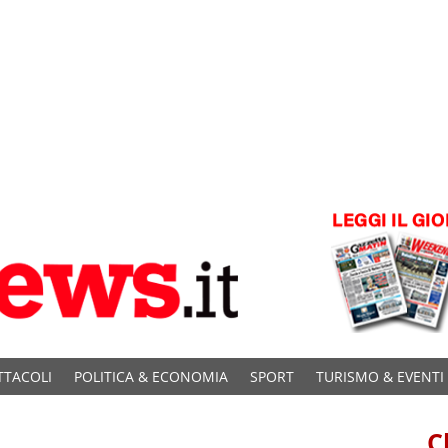
TTACOLI
POLITICA & ECONOMIA
SPORT
TURISMO & EVENTI
C