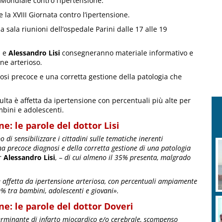
 Mondiale contro l’ipertensione.
e la XVIII Giornata contro l’ipertensione.
a sala riunioni dell’ospedale Parini dalle 17 alle 19
o
e
Alessandro Lisi
consegneranno materiale informativo e
one arterioso.
gnosi precoce e una corretta gestione della patologia che
lta è affetta da ipertensione con percentuali più alte per
mbini e adolescenti.
e: le parole del dottor Lisi
di sensibilizzare i cittadini sulle tematiche inerenti
una precoce diagnosi e della corretta gestione di una patologia
or
Alessandro Lisi
, –
di cui almeno il 35% presenta, malgrado
 è affetta da ipertensione arteriosa, con percentuali ampiamente
10% tra bambini, adolescenti e giovani».
e: le parole del dottor Doveri
terminante di infarto miocardico e/o cerebrale, scompenso