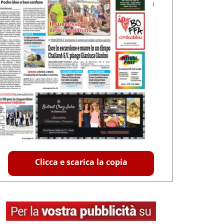
Clicca e scarica la copia