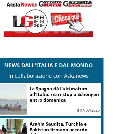
NEWS DALL'ITALIA E DAL MONDO
In collaborazione con Askanews
La Russa: non condividevo
idee Guccini, ma apprezzavo
la sua musica
il 07/08/2026
Migranti, Sanchez interrompe
le ferie: ogni mezzo dello Stato