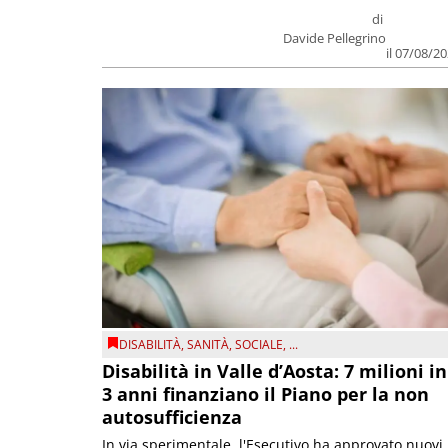
di
Davide Pellegrino
il 07/08/2
DISABILITÀ
,
SANITÀ
,
SOCIALE
, ...
Disabilità in Valle d’Aosta: 7 milioni in
3 anni finanziano il Piano per la non
autosufficienza
In via sperimentale, l'Esecutivo ha approvato nuovi