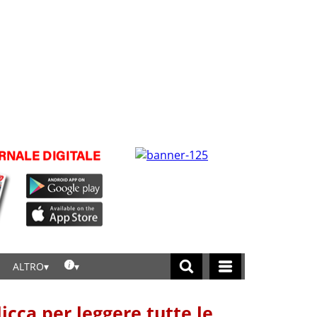
ALTRO
licca per leggere tutte le