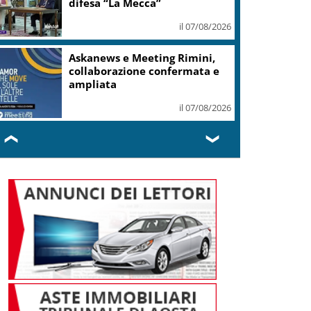
per Ceuta
il 07/08/2026
Enoturismo, Cinque Terre e
Salento guidano desideri degli
italiani
il 07/08/2026
❮
❯