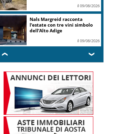
il 09/08/2026
“Bolle di Malto”: dal 30 agosto
a Biella 9 giorni di birra
artigianale
il 09/08/2026
❮
❯