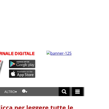
ALTRO
licca per leggere tutte le