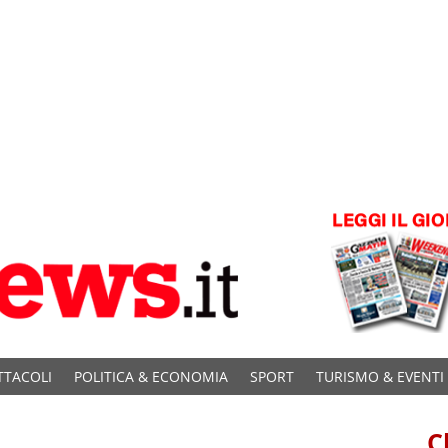
TTACOLI
POLITICA & ECONOMIA
SPORT
TURISMO & EVENTI
C