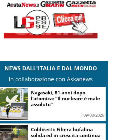
NEWS DALL'ITALIA E DAL MONDO
In collaborazione con Askanews
edercontribuenti Roma: Basta trasformare
entro storico in grande albergo di lusso
il 09/08/2026
Gestione Area Marina Protetta
Isola di Ustica resta in capo al
Comune