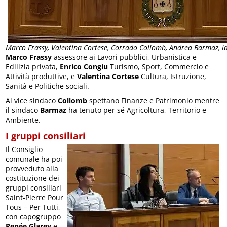
Marco Frassy, Valentina Cortese, Corrado Collomb, Andrea Barmaz, l
Marco Frassy
assessore ai Lavori pubblici, Urbanistica e
Edilizia privata,
Enrico Congiu
Turismo, Sport, Commercio e
Attività produttive, e
Valentina Cortese
Cultura, Istruzione,
Sanità e Politiche sociali.
Al vice sindaco
Collomb
spettano Finanze e Patrimonio mentre
il sindaco
Barmaz
ha tenuto per sé Agricoltura, Territorio e
Ambiente.
I gruppi consiliari
Il Consiglio
comunale ha poi
provveduto alla
costituzione dei
gruppi consiliari
Saint-Pierre Pour
Tous – Per Tutti,
con capogruppo
Renée Glarey
e