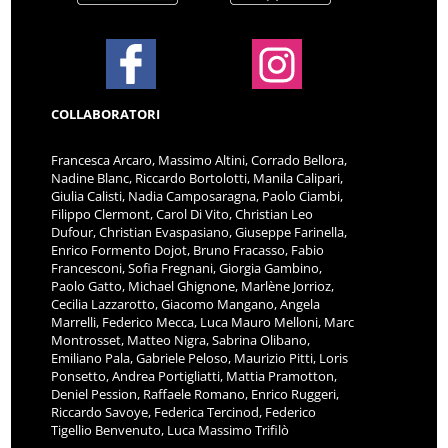
COLLABORATORI
Francesca Arcaro, Massimo Altini, Corrado Bellora,
Nadine Blanc, Riccardo Bortolotti, Manila Calipari,
Giulia Calisti, Nadia Camposaragna, Paolo Ciambi,
Filippo Clermont, Carol Di Vito, Christian Leo
Dufour, Christian Evaspasiano, Giuseppe Farinella,
Enrico Formento Dojot, Bruno Fracasso, Fabio
Francesconi, Sofia Fregnani, Giorgia Gambino,
Paolo Gatto, Michael Ghignone, Marlène Jorrioz,
Cecilia Lazzarotto, Giacomo Mangano, Angela
Marrelli, Federico Mecca, Luca Mauro Melloni, Marc
Montrosset, Matteo Nigra, Sabrina Olibano,
Emiliano Pala, Gabriele Peloso, Maurizio Pitti, Loris
Ponsetto, Andrea Portigliatti, Mattia Pramotton,
Deniel Pession, Raffaele Romano, Enrico Ruggeri,
Riccardo Savoye, Federica Tercinod, Federico
Tigellio Benvenuto, Luca Massimo Trifilò