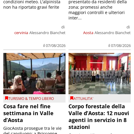
condizioni meteo. L'alpinista
presentato da residenti della
non ha riportato gravi ferite
zona; promessi anche
maggiori controlli e ulteriori
inter...
di
di
cervinia
Alessandro Bianchet
Aosta
Alessandro Bianchet
il 07/08/2026
il 07/08/2026
TURISMO & TEMPO LIBERO
ATTUALITA'
Cosa fare nel fine
Corpo forestale della
settimana in Valle
Valle d’Aosta: 12 nuovi
d’Aosta
agenti in servizio in 8
stazioni
GiocAosta prosegue tra le vie
del capoluogo; a Brissogne