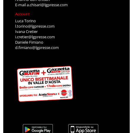
E-mail
a.chisari@lgpresse.com
Account
Luca Torino
l.torino@lgpresse.com
Ivana Cretier
i.cretier@lgpresse.com
Daniele Fimiano
d.fimiano@lgpresse.com