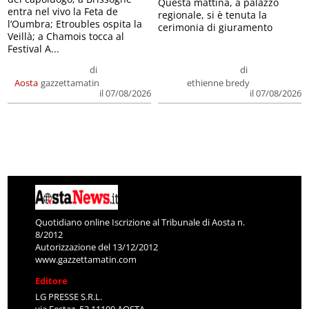
Questa mattina, a palazzo
entra nel vivo la Feta de
regionale, si è tenuta la
l’Oumbra; Etroubles ospita la
cerimonia di giuramento
Veillà; a Chamois tocca al
Festival A...
di
di
Aosta
gazzettamatin
ethienne bredy
il 07/08/2026
il 07/08/2026
Quotidiano online Iscrizione al Tribunale di Aosta n.
8/2012
Autorizzazione del 13/12/2012
www.gazzettamatin.com
Editore
LG PRESSE S.R.L.