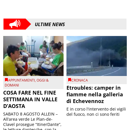
ULTIME NEWS
APPUNTAMENTI
,
OGGI &
CRONACA
DOMANI
Etroubles: camper in
COSA FARE NEL FINE
fiamme nella galleria
SETTIMANA IN VALLE
di Echevennoz
D’AOSTA
E in corso l'intervento dei vigili
SABATO 8 AGOSTO ALLEIN –
del fuoco, non ci sono feriti
All’area verde Le Plan-de-
Clavel prosegue “ItinerDante”,
le letture dantesche, con la