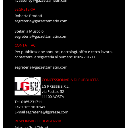
f.vassoney@gazzettamatin.com
SEGRETERIA
Roberta Prodoti
segreteria@gazzettamatin.com
Stefania Muscolo
segreteria@gazzettamatin.com
CONTATTACI
Per pubblicazione annunci, necrologi, offro e cerco lavoro,
contattare la segreteria al numero: 0165/231711
segreteria@gazzettamatin.com
CONCESSIONARIA DI PUBBLICITÀ
LG PRESSE S.R.L.
via Festaz, 52
11100 AOSTA
Tel: 0165.231711
Fax: 0165.1820141
E-mail
segreteria@lgpresse.com
RESPONSABILE DI AGENZIA
Arianna Gori Chisari