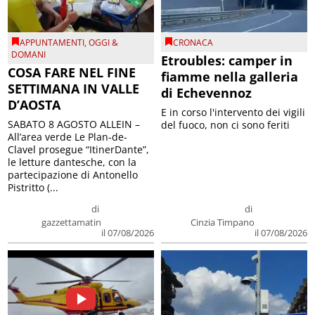
APPUNTAMENTI
,
OGGI &
CRONACA
DOMANI
Etroubles: camper in
COSA FARE NEL FINE
fiamme nella galleria
SETTIMANA IN VALLE
di Echevennoz
D’AOSTA
E in corso l'intervento dei vigili
SABATO 8 AGOSTO ALLEIN –
del fuoco, non ci sono feriti
All’area verde Le Plan-de-
Clavel prosegue “ItinerDante”,
le letture dantesche, con la
partecipazione di Antonello
Pistritto (...
di
di
gazzettamatin
Cinzia Timpano
il 07/08/2026
il 07/08/2026