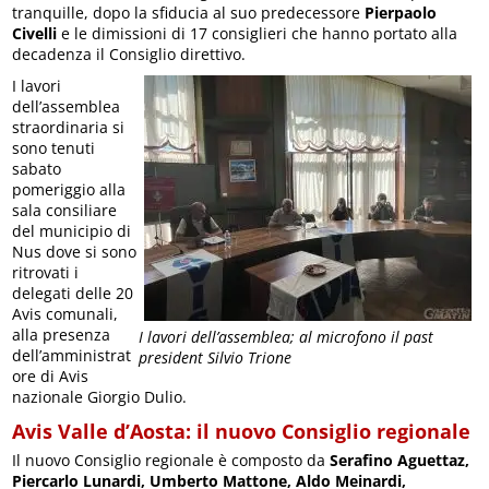
tranquille, dopo la sfiducia al suo predecessore
Pierpaolo
Civelli
e le dimissioni di 17 consiglieri che hanno portato alla
decadenza il Consiglio direttivo.
I lavori
dell’assemblea
straordinaria si
sono tenuti
sabato
pomeriggio alla
sala consiliare
del municipio di
Nus dove si sono
ritrovati i
delegati delle 20
Avis comunali,
alla presenza
I lavori dell’assemblea; al microfono il past
dell’amministrat
president Silvio Trione
ore di Avis
nazionale Giorgio Dulio.
Avis Valle d’Aosta: il nuovo Consiglio regionale
Il nuovo Consiglio regionale è composto da
Serafino Aguettaz,
Piercarlo Lunardi, Umberto Mattone, Aldo Meinardi,