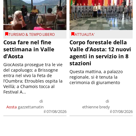
TURISMO & TEMPO LIBERO
ATTUALITA'
Cosa fare nel fine
Corpo forestale della
settimana in Valle
Valle d’Aosta: 12 nuovi
d’Aosta
agenti in servizio in 8
stazioni
GiocAosta prosegue tra le vie
del capoluogo; a Brissogne
Questa mattina, a palazzo
entra nel vivo la Feta de
regionale, si è tenuta la
l’Oumbra; Etroubles ospita la
cerimonia di giuramento
Veillà; a Chamois tocca al
Festival A...
di
di
Aosta
gazzettamatin
ethienne bredy
il 07/08/2026
il 07/08/2026