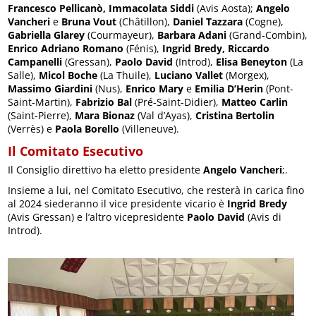
Francesco Pellicanò, Immacolata Siddi
(Avis Aosta);
Angelo
Vancheri
e
Bruna Vout
(Châtillon),
Daniel Tazzara
(Cogne),
Gabriella Glarey
(Courmayeur),
Barbara Adani
(Grand-Combin),
Enrico Adriano Romano
(Fénis),
Ingrid Bredy, Riccardo
Campanelli
(Gressan),
Paolo David
(Introd),
Elisa Beneyton
(La
Salle),
Micol Boche
(La Thuile),
Luciano Vallet
(Morgex),
Massimo Giardini
(Nus),
Enrico Mary
e
Emilia D’Herin
(Pont-
Saint-Martin),
Fabrizio Bal
(Pré-Saint-Didier),
Matteo Carlin
(Saint-Pierre),
Mara Bionaz
(Val d’Ayas),
Cristina Bertolin
(Verrès) e
Paola Borello
(Villeneuve).
Il Comitato Esecutivo
Il Consiglio direttivo ha eletto presidente
Angelo Vancheri
;.
Insieme a lui, nel Comitato Esecutivo, che resterà in carica fino
al 2024 siederanno il vice presidente vicario è
Ingrid Bredy
(Avis Gressan) e l’altro vicepresidente
Paolo David
(Avis di
Introd).