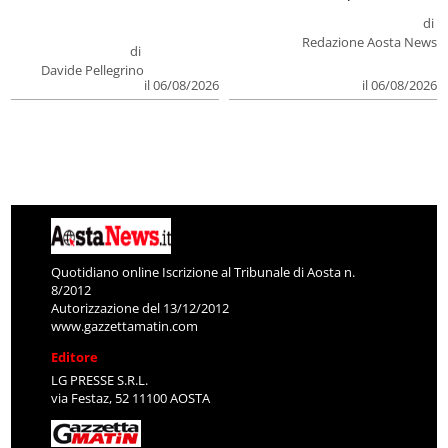
di
Redazione Aosta News
di
Davide Pellegrino
il 06/08/2026
il 06/08/2026
Quotidiano online Iscrizione al Tribunale di Aosta n.
8/2012
Autorizzazione del 13/12/2012
www.gazzettamatin.com
Editore
LG PRESSE S.R.L.
via Festaz, 52 11100 AOSTA