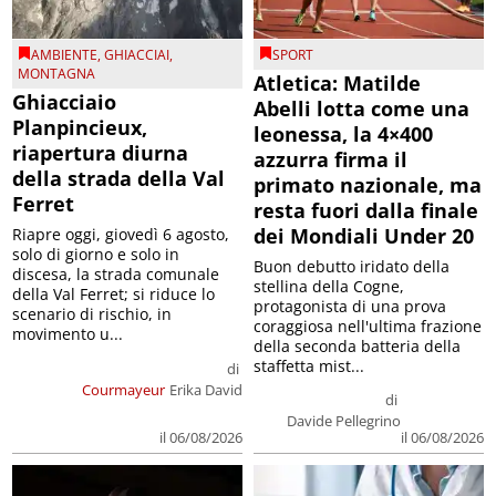
AMBIENTE
,
GHIACCIAI
,
SPORT
MONTAGNA
Atletica: Matilde
Ghiacciaio
Abelli lotta come una
Planpincieux,
leonessa, la 4×400
riapertura diurna
azzurra firma il
della strada della Val
primato nazionale, ma
Ferret
resta fuori dalla finale
dei Mondiali Under 20
Riapre oggi, giovedì 6 agosto,
solo di giorno e solo in
Buon debutto iridato della
discesa, la strada comunale
stellina della Cogne,
della Val Ferret; si riduce lo
protagonista di una prova
scenario di rischio, in
coraggiosa nell'ultima frazione
movimento u...
della seconda batteria della
staffetta mist...
di
Courmayeur
Erika David
di
Davide Pellegrino
il 06/08/2026
il 06/08/2026