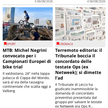
il 06/08/2026
il 06/08/2026
SPORT
CRONACA
MTB: Michel Negrini
Terremoto editoria: il
convocato per i
Tribunale boccia il
Campionati Europei di
concordato delle
bike trial
testate Ops (ex
Netweek); si dimette
Il valdostano, 24° nella tappa
l’ad
polacca di Coppa del Mondo,
sarà al via della rassegna
Il Tribunale di Lecco ha
continentale che scatta oggi a
giudicato inammissibile la
Valberg
domanda di concordato
preventivo presentata dal
gruppo per salvare le testate
ex Netweek ora Ops R...