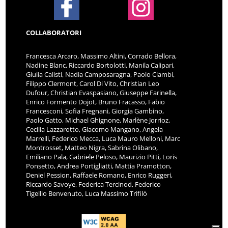
COLLABORATORI
Francesca Arcaro, Massimo Altini, Corrado Bellora,
Nadine Blanc, Riccardo Bortolotti, Manila Calipari,
Giulia Calisti, Nadia Camposaragna, Paolo Ciambi,
Filippo Clermont, Carol Di Vito, Christian Leo
Dufour, Christian Evaspasiano, Giuseppe Farinella,
Enrico Formento Dojot, Bruno Fracasso, Fabio
Francesconi, Sofia Fregnani, Giorgia Gambino,
Paolo Gatto, Michael Ghignone, Marlène Jorrioz,
Cecilia Lazzarotto, Giacomo Mangano, Angela
Marrelli, Federico Mecca, Luca Mauro Melloni, Marc
Montrosset, Matteo Nigra, Sabrina Olibano,
Emiliano Pala, Gabriele Peloso, Maurizio Pitti, Loris
Ponsetto, Andrea Portigliatti, Mattia Pramotton,
Deniel Pession, Raffaele Romano, Enrico Ruggeri,
Riccardo Savoye, Federica Tercinod, Federico
Tigellio Benvenuto, Luca Massimo Trifilò