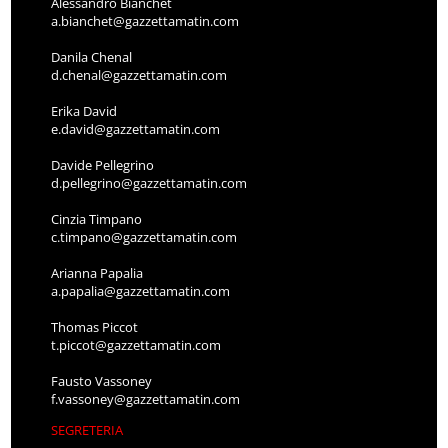
Alessandro Bianchet
a.bianchet@gazzettamatin.com
Danila Chenal
d.chenal@gazzettamatin.com
Erika David
e.david@gazzettamatin.com
Davide Pellegrino
d.pellegrino@gazzettamatin.com
Cinzia Timpano
c.timpano@gazzettamatin.com
Arianna Papalia
a.papalia@gazzettamatin.com
Thomas Piccot
t.piccot@gazzettamatin.com
Fausto Vassoney
f.vassoney@gazzettamatin.com
SEGRETERIA