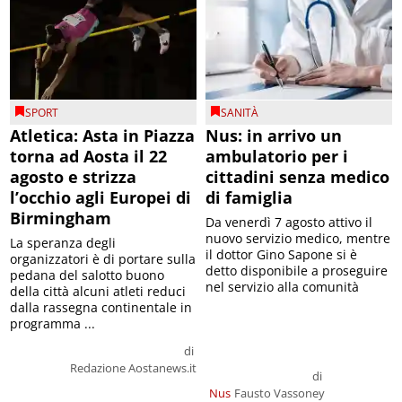
SPORT
SANITÀ
Atletica: Asta in Piazza
Nus: in arrivo un
torna ad Aosta il 22
ambulatorio per i
agosto e strizza
cittadini senza medico
l’occhio agli Europei di
di famiglia
Birmingham
Da venerdì 7 agosto attivo il
nuovo servizio medico, mentre
La speranza degli
il dottor Gino Sapone si è
organizzatori è di portare sulla
detto disponibile a proseguire
pedana del salotto buono
nel servizio alla comunità
della città alcuni atleti reduci
dalla rassegna continentale in
programma ...
di
Redazione Aostanews.it
di
Nus
Fausto Vassoney