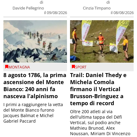
di
di
Davide Pellegrino
Cinzia Timpano
il 09/08/2026
il 08/08/2026
MONTAGNA
SPORT
8 agosto 1786, la prima
Trail: Daniel Thedy e
ascensione del Monte
Michela Comola
Bianco: 240 anni fa
firmano il Vertical
nasceva l’alpinismo
Brusson-Bringuez a
tempo di record
I primi a raggiungere la vetta
del Monte Bianco furono
Oltre 200 atleti al via
Jacques Balmat e Michel
dell'ultima tappa del Défì
Gabriel Paccard
Vertical, sul podio anche
Mathieu Brunod, Alex
Noussan, Miriam Di Vincenzo