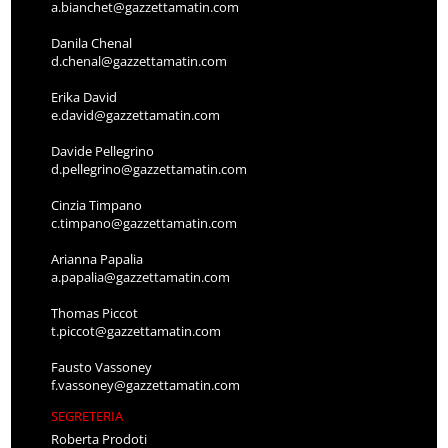
a.bianchet@gazzettamatin.com
Danila Chenal
d.chenal@gazzettamatin.com
Erika David
e.david@gazzettamatin.com
Davide Pellegrino
d.pellegrino@gazzettamatin.com
Cinzia Timpano
c.timpano@gazzettamatin.com
Arianna Papalia
a.papalia@gazzettamatin.com
Thomas Piccot
t.piccot@gazzettamatin.com
Fausto Vassoney
f.vassoney@gazzettamatin.com
SEGRETERIA
Roberta Prodoti