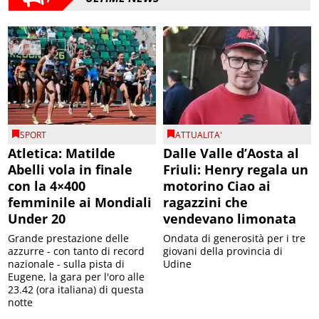
SPORT
ATTUALITA'
Atletica: Matilde
Dalle Valle d’Aosta al
Abelli vola in finale
Friuli: Henry regala un
con la 4×400
motorino Ciao ai
femminile ai Mondiali
ragazzini che
Under 20
vendevano limonata
Grande prestazione delle
Ondata di generosità per i tre
azzurre - con tanto di record
giovani della provincia di
nazionale - sulla pista di
Udine
Eugene, la gara per l'oro alle
23.42 (ora italiana) di questa
notte