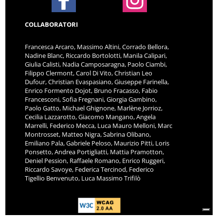
COLLABORATORI
Francesca Arcaro, Massimo Altini, Corrado Bellora,
Nadine Blanc, Riccardo Bortolotti, Manila Calipari,
Giulia Calisti, Nadia Camposaragna, Paolo Ciambi,
Filippo Clermont, Carol Di Vito, Christian Leo
Dufour, Christian Evaspasiano, Giuseppe Farinella,
Enrico Formento Dojot, Bruno Fracasso, Fabio
Francesconi, Sofia Fregnani, Giorgia Gambino,
Paolo Gatto, Michael Ghignone, Marlène Jorrioz,
Cecilia Lazzarotto, Giacomo Mangano, Angela
Marrelli, Federico Mecca, Luca Mauro Melloni, Marc
Montrosset, Matteo Nigra, Sabrina Olibano,
Emiliano Pala, Gabriele Peloso, Maurizio Pitti, Loris
Ponsetto, Andrea Portigliatti, Mattia Pramotton,
Deniel Pession, Raffaele Romano, Enrico Ruggeri,
Riccardo Savoye, Federica Tercinod, Federico
Tigellio Benvenuto, Luca Massimo Trifilò