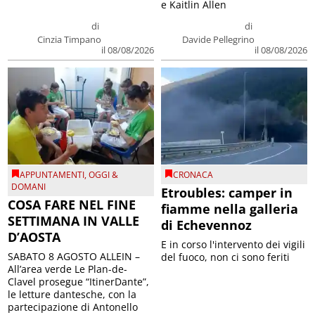
e Kaitlin Allen
di
di
Cinzia Timpano
Davide Pellegrino
il 08/08/2026
il 08/08/2026
APPUNTAMENTI
,
OGGI &
CRONACA
DOMANI
Etroubles: camper in
COSA FARE NEL FINE
fiamme nella galleria
SETTIMANA IN VALLE
di Echevennoz
D’AOSTA
E in corso l'intervento dei vigili
SABATO 8 AGOSTO ALLEIN –
del fuoco, non ci sono feriti
All’area verde Le Plan-de-
Clavel prosegue “ItinerDante”,
le letture dantesche, con la
partecipazione di Antonello