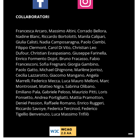
COLLABORATORI
Francesca Arcaro, Massimo Altini, Corrado Bellora,
Nadine Blanc, Riccardo Bortolotti, Manila Calipari,
Giulia Calisti, Nadia Camposaragna, Paolo Ciambi,
Filippo Clermont, Carol Di Vito, Christian Leo
Dufour, Christian Evaspasiano, Giuseppe Farinella,
Enrico Formento Dojot, Bruno Fracasso, Fabio
Francesconi, Sofia Fregnani, Giorgia Gambino,
Paolo Gatto, Michael Ghignone, Marlène Jorrioz,
Cecilia Lazzarotto, Giacomo Mangano, Angela
Marrelli, Federico Mecca, Luca Mauro Melloni, Marc
Montrosset, Matteo Nigra, Sabrina Olibano,
Emiliano Pala, Gabriele Peloso, Maurizio Pitti, Loris
Ponsetto, Andrea Portigliatti, Mattia Pramotton,
Deniel Pession, Raffaele Romano, Enrico Ruggeri,
Riccardo Savoye, Federica Tercinod, Federico
Tigellio Benvenuto, Luca Massimo Trifilò