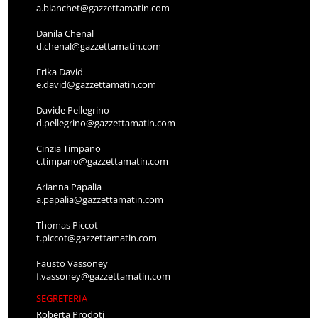
a.bianchet@gazzettamatin.com
Danila Chenal
d.chenal@gazzettamatin.com
Erika David
e.david@gazzettamatin.com
Davide Pellegrino
d.pellegrino@gazzettamatin.com
Cinzia Timpano
c.timpano@gazzettamatin.com
Arianna Papalia
a.papalia@gazzettamatin.com
Thomas Piccot
t.piccot@gazzettamatin.com
Fausto Vassoney
f.vassoney@gazzettamatin.com
SEGRETERIA
Roberta Prodoti