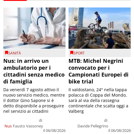
SANITÀ
SPORT
Nus: in arrivo un
MTB: Michel Negrini
ambulatorio per i
convocato per i
cittadini senza medico
Campionati Europei di
di famiglia
bike trial
Da venerdì 7 agosto attivo il
Il valdostano, 24° nella tappa
nuovo servizio medico, mentre
polacca di Coppa del Mondo,
il dottor Gino Sapone si è
sarà al via della rassegna
detto disponibile a proseguire
continentale che scatta oggi a
nel servizio ai cittadini
Valberg
di
di
Nus
Fausto Vassoney
Davide Pellegrino
il 06/08/2026
il 06/08/2026