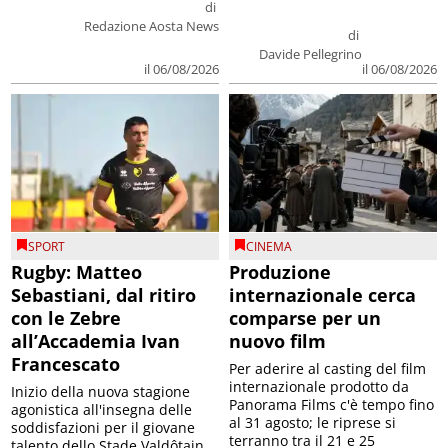
di
Redazione Aosta News
di
Davide Pellegrino
il 06/08/2026
il 06/08/2026
SPORT
CINEMA
Rugby: Matteo
Produzione
Sebastiani, dal ritiro
internazionale cerca
con le Zebre
comparse per un
all’Accademia Ivan
nuovo film
Francescato
Per aderire al casting del film
internazionale prodotto da
Inizio della nuova stagione
Panorama Films c'è tempo fino
agonistica all'insegna delle
al 31 agosto; le riprese si
soddisfazioni per il giovane
terranno tra il 21 e 25
talento dello Stade Valdôtain