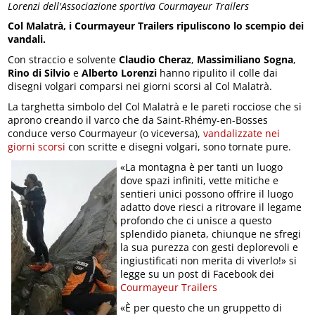
Lorenzi dell'Associazione sportiva Courmayeur Trailers
Col Malatrà, i Courmayeur Trailers ripuliscono lo scempio dei
vandali.
Con straccio e solvente
Claudio Cheraz
,
Massimiliano Sogna
,
Rino di Silvio
e
Alberto Lorenzi
hanno ripulito il colle dai
disegni volgari comparsi nei giorni scorsi al Col Malatrà.
La targhetta simbolo del Col Malatrà e le pareti rocciose che si
aprono creando il varco che da Saint-Rhémy-en-Bosses
conduce verso Courmayeur (o viceversa),
vandalizzate nei
giorni scorsi
con scritte e disegni volgari, sono tornate pure.
«La montagna è per tanti un luogo
dove spazi infiniti, vette mitiche e
sentieri unici possono offrire il luogo
adatto dove riesci a ritrovare il legame
profondo che ci unisce a questo
splendido pianeta, chiunque ne sfregi
la sua purezza con gesti deplorevoli e
ingiustificati non merita di viverlo!» si
legge su un post di Facebook dei
Courmayeur Trailers
«È per questo che un gruppetto di