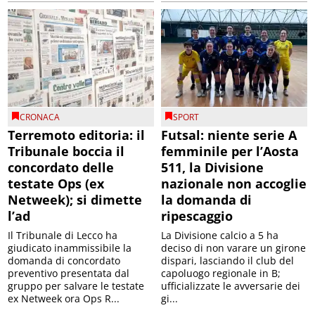
CRONACA
SPORT
Terremoto editoria: il
Futsal: niente serie A
Tribunale boccia il
femminile per l’Aosta
concordato delle
511, la Divisione
testate Ops (ex
nazionale non accoglie
Netweek); si dimette
la domanda di
l’ad
ripescaggio
Il Tribunale di Lecco ha
La Divisione calcio a 5 ha
giudicato inammissibile la
deciso di non varare un girone
domanda di concordato
dispari, lasciando il club del
preventivo presentata dal
capoluogo regionale in B;
gruppo per salvare le testate
ufficializzate le avversarie dei
ex Netweek ora Ops R...
gi...