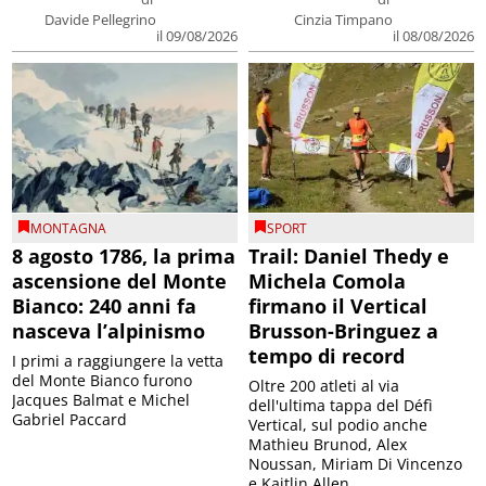
Davide Pellegrino
Cinzia Timpano
il 09/08/2026
il 08/08/2026
MONTAGNA
SPORT
8 agosto 1786, la prima
Trail: Daniel Thedy e
ascensione del Monte
Michela Comola
Bianco: 240 anni fa
firmano il Vertical
nasceva l’alpinismo
Brusson-Bringuez a
tempo di record
I primi a raggiungere la vetta
del Monte Bianco furono
Oltre 200 atleti al via
Jacques Balmat e Michel
dell'ultima tappa del Défì
Gabriel Paccard
Vertical, sul podio anche
Mathieu Brunod, Alex
Noussan, Miriam Di Vincenzo
e Kaitlin Allen