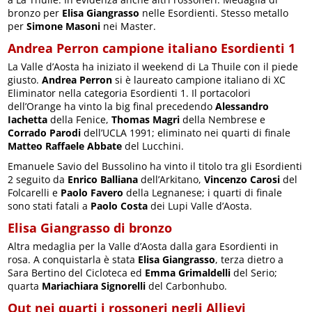
bronzo per
Elisa Giangrasso
nelle Esordienti. Stesso metallo
per
Simone Masoni
nei Master.
Andrea Perron campione italiano Esordienti 1
La Valle d’Aosta ha iniziato il weekend di La Thuile con il piede
giusto.
Andrea Perron
si è laureato campione italiano di XC
Eliminator nella categoria Esordienti 1. Il portacolori
dell’Orange ha vinto la big final precedendo
Alessandro
Iachetta
della Fenice,
Thomas Magri
della Nembrese e
Corrado Parodi
dell’UCLA 1991; eliminato nei quarti di finale
Matteo Raffaele Abbate
del Lucchini.
Emanuele Savio del Bussolino ha vinto il titolo tra gli Esordienti
2 seguito da
Enrico Balliana
dell’Arkitano,
Vincenzo Carosi
del
Folcarelli e
Paolo Favero
della Legnanese; i quarti di finale
sono stati fatali a
Paolo Costa
dei Lupi Valle d’Aosta.
Elisa Giangrasso di bronzo
Altra medaglia per la Valle d’Aosta dalla gara Esordienti in
rosa. A conquistarla è stata
Elisa Giangrasso
, terza dietro a
Sara Bertino del Cicloteca ed
Emma Grimaldelli
del Serio;
quarta
Mariachiara Signorelli
del Carbonhubo.
Out nei quarti i rossoneri negli Allievi