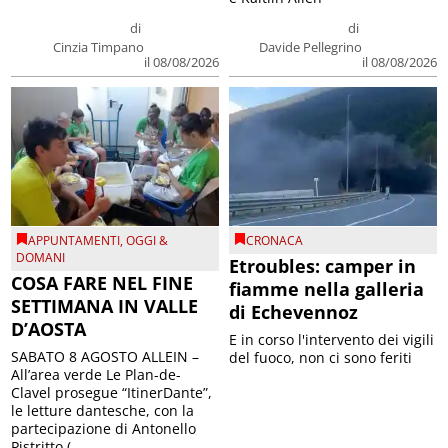
di
di
Cinzia Timpano
Davide Pellegrino
il 08/08/2026
il 08/08/2026
APPUNTAMENTI
,
OGGI &
CRONACA
DOMANI
Etroubles: camper in
COSA FARE NEL FINE
fiamme nella galleria
SETTIMANA IN VALLE
di Echevennoz
D’AOSTA
E in corso l'intervento dei vigili
SABATO 8 AGOSTO ALLEIN –
del fuoco, non ci sono feriti
All’area verde Le Plan-de-
Clavel prosegue “ItinerDante”,
le letture dantesche, con la
partecipazione di Antonello
Pistritto (...