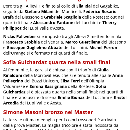
L’oro tra gli Allievi 1 è finito al collo di
Elia Rial
del Gagabike,
seguito da
Stefano Milani
del Monticelli,
Federico Rosario
Brafa
del Biassono e
Grabriele Scagliola
della Rostese; out nei
quarti di finale
Alessandro Fantone
del Lucchini e
Thierry
Philippot
dei Lupi Valle d’Aosta.
Niclas Pallweber
si è imposto tra gli Allievi 2 mettendo in fila
Francesco Stobbia
del Venaria,
Marco Guercilena
del Biassono
e
Giuseppe Guglielmo
Abbate
del Lucchini;
Michel Perron
dell’Orange si è fermato nei quarti di finale.
Sofia Guichardaz quarta nella small final
Al femminile, la gara si è chiusa con il trionfo di
Giulia
Rinaldoni
della Morrovallese, che si è tenuta alle spalle
Anna
Pellegrino
del Buzzi Unicem,
Elisa Ferri
dell’Olimpia
Valdarnese e
Serena Bassignana
della Rostese.
Sofia
Guichardaz
si è piazzata quarta nella small final; nei quarti di
finale erano uscite di scena
Emilie Bionaz
del Lucchini e
Kristel
Arcodia
dei Lupi Valle d’Aosta.
Simone Masoni bronzo nei Master
La terza e ultima medaglia per i colori rossoneri è arrivata
dalla prova Master. La maglia tricolore è stata indossata da