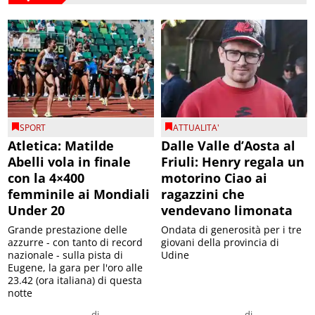
SPORT
ATTUALITA'
Atletica: Matilde
Dalle Valle d’Aosta al
Abelli vola in finale
Friuli: Henry regala un
con la 4×400
motorino Ciao ai
femminile ai Mondiali
ragazzini che
Under 20
vendevano limonata
Grande prestazione delle
Ondata di generosità per i tre
azzurre - con tanto di record
giovani della provincia di
nazionale - sulla pista di
Udine
Eugene, la gara per l'oro alle
23.42 (ora italiana) di questa
notte
di
di