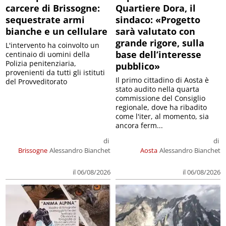
carcere di Brissogne:
Quartiere Dora, il
sequestrate armi
sindaco: «Progetto
bianche e un cellulare
sarà valutato con
grande rigore, sulla
L'intervento ha coinvolto un
base dell’interesse
centinaio di uomini della
Polizia penitenziaria,
pubblico»
provenienti da tutti gli istituti
Il primo cittadino di Aosta è
del Provveditorato
stato audito nella quarta
commissione del Consiglio
regionale, dove ha ribadito
come l'iter, al momento, sia
ancora ferm...
di
di
Brissogne
Alessandro Bianchet
Aosta
Alessandro Bianchet
il 06/08/2026
il 06/08/2026