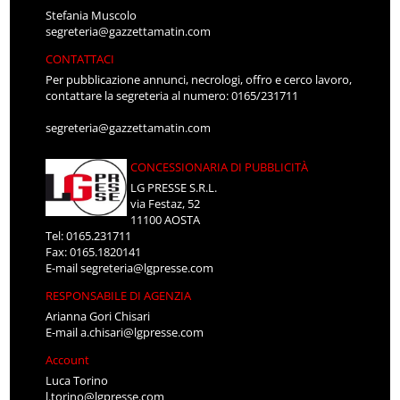
Stefania Muscolo
segreteria@gazzettamatin.com
CONTATTACI
Per pubblicazione annunci, necrologi, offro e cerco lavoro,
contattare la segreteria al numero: 0165/231711
segreteria@gazzettamatin.com
CONCESSIONARIA DI PUBBLICITÀ
LG PRESSE S.R.L.
via Festaz, 52
11100 AOSTA
Tel: 0165.231711
Fax: 0165.1820141
E-mail
segreteria@lgpresse.com
RESPONSABILE DI AGENZIA
Arianna Gori Chisari
E-mail
a.chisari@lgpresse.com
Account
Luca Torino
l.torino@lgpresse.com