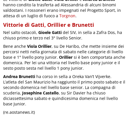
hanno condito la trasferta ad Alessandria di alcuni binomi
valdostani. I rossoneri erano impegnati nel Progetto Sport, in
attesa di un luglio di fuoco a
Torgnon
.
Vittorie di Gatti, Orillier e Brunetti
Nel salto ostacoli,
Gioele Gatti
del SIV, in sella a Zafra Dos, ha
chiuso primo e terzo nel 3° livello Senior.
Bene anche
Viola Orillier
, su De Haribo, che mette insieme dei
percorsi netti nella giornata di sabato nelle categorie di livello
base e 1° livello pony junior.
Orillier
si è ben comportata anche
domenica. Per lei una vittoria nel livello base pony junior e il
sesto posto sesta nel livello 1 pony junior.
Andrea Brunetti
ha corso in sella a Oreka Van’t Vijverke.
L’atleta del San Maurizio ha raggiunto il primo posto sabato e il
secondo domenica nel livello base senior. La compagna di
scuderia,
Josephine Castello
, su Sir Davier ha chiuso
diciassettesima sabato e quindicesima domenica nel livello
base Junior.
(re.aostanews.it)