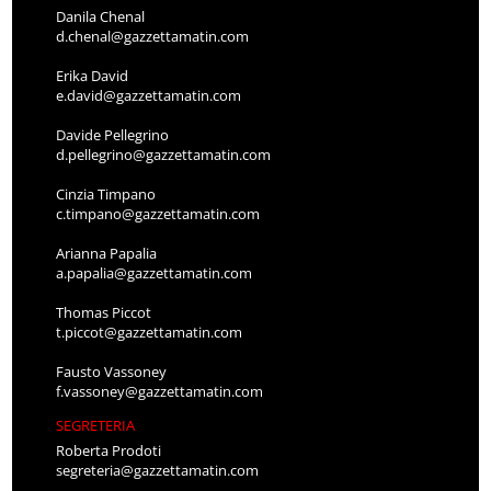
Danila Chenal
d.chenal@gazzettamatin.com
Erika David
e.david@gazzettamatin.com
Davide Pellegrino
d.pellegrino@gazzettamatin.com
Cinzia Timpano
c.timpano@gazzettamatin.com
Arianna Papalia
a.papalia@gazzettamatin.com
Thomas Piccot
t.piccot@gazzettamatin.com
Fausto Vassoney
f.vassoney@gazzettamatin.com
SEGRETERIA
Roberta Prodoti
segreteria@gazzettamatin.com