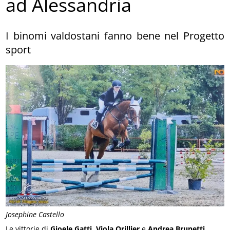
ad Alessandria
I binomi valdostani fanno bene nel Progetto
sport
Josephine Castello
Le vittorie di
Gioele Gatti
,
Viola Orillier
e
Andrea Brunetti