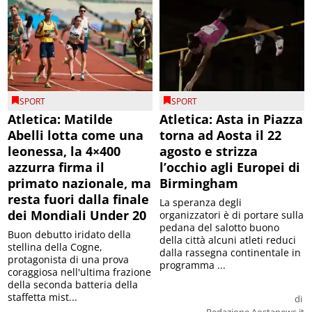
SPORT
SPORT
Atletica: Matilde
Atletica: Asta in Piazza
Abelli lotta come una
torna ad Aosta il 22
leonessa, la 4×400
agosto e strizza
azzurra firma il
l’occhio agli Europei di
primato nazionale, ma
Birmingham
resta fuori dalla finale
La speranza degli
dei Mondiali Under 20
organizzatori è di portare sulla
pedana del salotto buono
Buon debutto iridato della
della città alcuni atleti reduci
stellina della Cogne,
dalla rassegna continentale in
protagonista di una prova
programma ...
coraggiosa nell'ultima frazione
della seconda batteria della
staffetta mist...
di
Redazione Aostanews.it