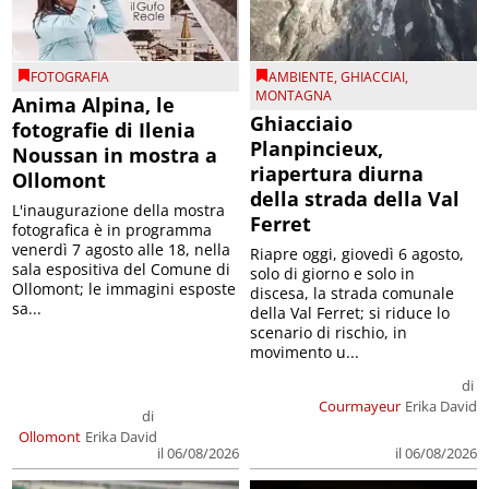
FOTOGRAFIA
AMBIENTE
,
GHIACCIAI
,
MONTAGNA
Anima Alpina, le
Ghiacciaio
fotografie di Ilenia
Planpincieux,
Noussan in mostra a
riapertura diurna
Ollomont
della strada della Val
L'inaugurazione della mostra
Ferret
fotografica è in programma
venerdì 7 agosto alle 18, nella
Riapre oggi, giovedì 6 agosto,
sala espositiva del Comune di
solo di giorno e solo in
Ollomont; le immagini esposte
discesa, la strada comunale
sa...
della Val Ferret; si riduce lo
scenario di rischio, in
movimento u...
di
Courmayeur
Erika David
di
Ollomont
Erika David
il 06/08/2026
il 06/08/2026