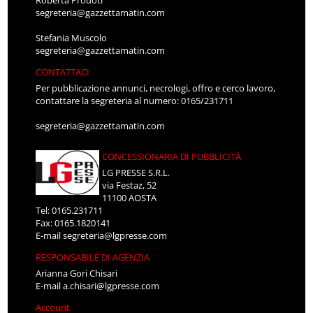
Roberta Prodoti
segreteria@gazzettamatin.com
Stefania Muscolo
segreteria@gazzettamatin.com
CONTATTACI
Per pubblicazione annunci, necrologi, offro e cerco lavoro,
contattare la segreteria al numero: 0165/231711
segreteria@gazzettamatin.com
CONCESSIONARIA DI PUBBLICITÀ
LG PRESSE S.R.L.
via Festaz, 52
11100 AOSTA
Tel: 0165.231711
Fax: 0165.1820141
E-mail
segreteria@lgpresse.com
RESPONSABILE DI AGENZIA
Arianna Gori Chisari
E-mail
a.chisari@lgpresse.com
Account