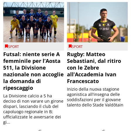
SPORT
SPORT
Futsal: niente serie A
Rugby: Matteo
femminile per l’Aosta
Sebastiani, dal ritiro
511, la Divisione
con le Zebre
nazionale non accoglie
all’Accademia Ivan
la domanda di
Francescato
ripescaggio
Inizio della nuova stagione
agonistica all'insegna delle
La Divisione calcio a 5 ha
soddisfazioni per il giovane
deciso di non varare un girone
talento dello Stade Valdôtain
dispari, lasciando il club del
capoluogo regionale in B;
ufficializzate le avversarie dei
gi...