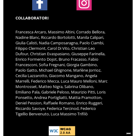
COLLABORATORI
Francesca Arcaro, Massimo Altini, Corrado Bellora,
Nadine Blanc, Riccardo Bortolotti, Manila Calipari,
Giulia Calisti, Nadia Camposaragna, Paolo Ciambi,
Filippo Clermont, Carol Di Vito, Christian Leo
Dufour, Christian Evaspasiano, Giuseppe Farinella,
Enrico Formento Dojot, Bruno Fracasso, Fabio
Francesconi, Sofia Fregnani, Giorgia Gambino,
Paolo Gatto, Michael Ghignone, Marlène Jorrioz,
Cecilia Lazzarotto, Giacomo Mangano, Angela
Marrelli, Federico Mecca, Luca Mauro Melloni, Marc
Montrosset, Matteo Nigra, Sabrina Olibano,
Emiliano Pala, Gabriele Peloso, Maurizio Pitti, Loris
Ponsetto, Andrea Portigliatti, Mattia Pramotton,
Deniel Pession, Raffaele Romano, Enrico Ruggeri,
Riccardo Savoye, Federica Tercinod, Federico
Tigellio Benvenuto, Luca Massimo Trifilò