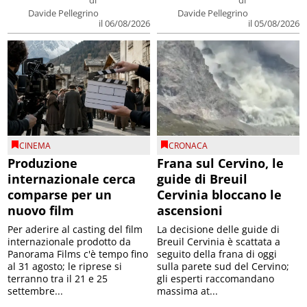
di
di
Davide Pellegrino
Davide Pellegrino
il 06/08/2026
il 05/08/2026
CINEMA
CRONACA
Produzione
Frana sul Cervino, le
internazionale cerca
guide di Breuil
comparse per un
Cervinia bloccano le
nuovo film
ascensioni
Per aderire al casting del film
La decisione delle guide di
internazionale prodotto da
Breuil Cervinia è scattata a
Panorama Films c'è tempo fino
seguito della frana di oggi
al 31 agosto; le riprese si
sulla parete sud del Cervino;
terranno tra il 21 e 25
gli esperti raccomandano
settembre...
massima at...