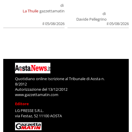
di
La Thuile
gazzettamatin
di
Davide Pellegrino
il 05/08/2026
il 05/08/2026
Quotidiano online Iscrizione al Tribunale di Aosta n.
8/2012
Autorizzazione del 13/12/2012
www.gazzettamatin.com
Editore
LG PRESSE S.R.L.
via Festaz, 52 11100 AOSTA