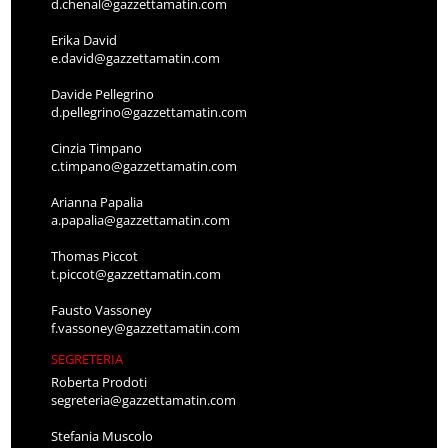
d.chenal@gazzettamatin.com
Erika David
e.david@gazzettamatin.com
Davide Pellegrino
d.pellegrino@gazzettamatin.com
Cinzia Timpano
c.timpano@gazzettamatin.com
Arianna Papalia
a.papalia@gazzettamatin.com
Thomas Piccot
t.piccot@gazzettamatin.com
Fausto Vassoney
f.vassoney@gazzettamatin.com
SEGRETERIA
Roberta Prodoti
segreteria@gazzettamatin.com
Stefania Muscolo