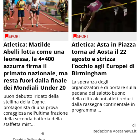
SPORT
SPORT
Atletica: Matilde
Atletica: Asta in Piazza
Abelli lotta come una
torna ad Aosta il 22
leonessa, la 4×400
agosto e strizza
azzurra firma il
l’occhio agli Europei di
primato nazionale, ma
Birmingham
resta fuori dalla finale
La speranza degli
dei Mondiali Under 20
organizzatori è di portare sulla
pedana del salotto buono
Buon debutto iridato della
della città alcuni atleti reduci
stellina della Cogne,
dalla rassegna continentale in
protagonista di una prova
programma ...
coraggiosa nell'ultima frazione
della seconda batteria della
staffetta mist...
di
Redazione Aostanews.it
di
Davide Pellegrino