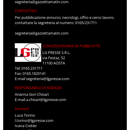
segreteria@gazzettamatin.com
CONTATTACI
Per pubblicazione annunci, necrologi, offro e cerco lavoro,
contattare la segreteria al numero: 0165/231711
segreteria@gazzettamatin.com
CONCESSIONARIA DI PUBBLICITÀ
LG PRESSE S.R.L.
via Festaz, 52
11100 AOSTA
Tel: 0165.231711
Fax: 0165.1820141
E-mail
segreteria@lgpresse.com
RESPONSABILE DI AGENZIA
Arianna Gori Chisari
E-mail
a.chisari@lgpresse.com
Account
Luca Torino
l.torino@lgpresse.com
Ivana Cretier