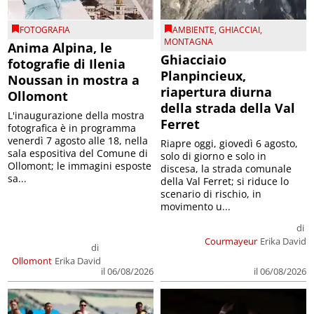
FOTOGRAFIA
AMBIENTE
,
GHIACCIAI
,
MONTAGNA
Anima Alpina, le
Ghiacciaio
fotografie di Ilenia
Planpincieux,
Noussan in mostra a
riapertura diurna
Ollomont
della strada della Val
L'inaugurazione della mostra
Ferret
fotografica è in programma
venerdì 7 agosto alle 18, nella
Riapre oggi, giovedì 6 agosto,
sala espositiva del Comune di
solo di giorno e solo in
Ollomont; le immagini esposte
discesa, la strada comunale
sa...
della Val Ferret; si riduce lo
scenario di rischio, in
movimento u...
di
Courmayeur
Erika David
di
Ollomont
Erika David
il 06/08/2026
il 06/08/2026