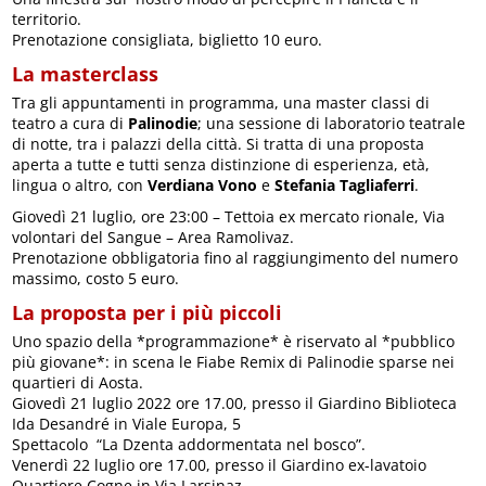
territorio.
Prenotazione consigliata, biglietto 10 euro.
La masterclass
Tra gli appuntamenti in programma, una master classi di
teatro a cura di
Palinodie
; una sessione di laboratorio teatrale
di notte, tra i palazzi della città. Si tratta di una proposta
aperta a tutte e tutti senza distinzione di esperienza, età,
lingua o altro, con
Verdiana Vono
e
Stefania Tagliaferri
.
Giovedì 21 luglio, ore 23:00 – Tettoia ex mercato rionale, Via
volontari del Sangue – Area Ramolivaz.
Prenotazione obbligatoria fino al raggiungimento del numero
massimo, costo 5 euro.
La proposta per i più piccoli
Uno spazio della *programmazione* è riservato al *pubblico
più giovane*: in scena le Fiabe Remix di Palinodie sparse nei
quartieri di Aosta.
Giovedì 21 luglio 2022 ore 17.00, presso il Giardino Biblioteca
Ida Desandré in Viale Europa, 5
Spettacolo “La Dzenta addormentata nel bosco”.
Venerdì 22 luglio ore 17.00, presso il Giardino ex-lavatoio
Quartiere Cogne in Via Larsinaz