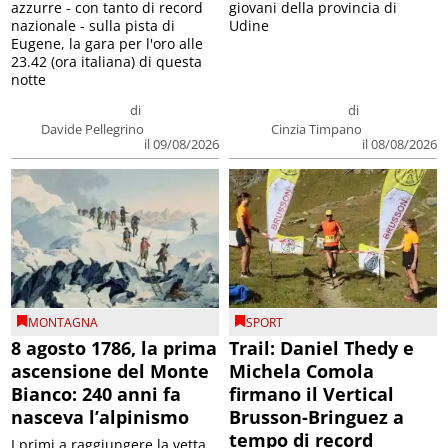
azzurre - con tanto di record
giovani della provincia di
nazionale - sulla pista di
Udine
Eugene, la gara per l'oro alle
23.42 (ora italiana) di questa
notte
di
di
Davide Pellegrino
Cinzia Timpano
il 09/08/2026
il 08/08/2026
MONTAGNA
SPORT
8 agosto 1786, la prima
Trail: Daniel Thedy e
ascensione del Monte
Michela Comola
Bianco: 240 anni fa
firmano il Vertical
nasceva l’alpinismo
Brusson-Bringuez a
tempo di record
I primi a raggiungere la vetta