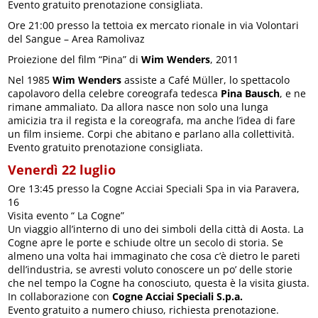
Evento gratuito prenotazione consigliata.
Ore 21:00 presso la tettoia ex mercato rionale in via Volontari
del Sangue – Area Ramolivaz
Proiezione del film “Pina” di
Wim Wenders
, 2011
Nel 1985
Wim Wenders
assiste a Café Müller, lo spettacolo
capolavoro della celebre coreografa tedesca
Pina Bausch
, e ne
rimane ammaliato. Da allora nasce non solo una lunga
amicizia tra il regista e la coreografa, ma anche l’idea di fare
un film insieme. Corpi che abitano e parlano alla collettività.
Evento gratuito prenotazione consigliata.
Venerdì 22 luglio
Ore 13:45 presso la Cogne Acciai Speciali Spa in via Paravera,
16
Visita evento “ La Cogne”
Un viaggio all’interno di uno dei simboli della città di Aosta. La
Cogne apre le porte e schiude oltre un secolo di storia. Se
almeno una volta hai immaginato che cosa c’è dietro le pareti
dell’industria, se avresti voluto conoscere un po’ delle storie
che nel tempo la Cogne ha conosciuto, questa è la visita giusta.
In collaborazione con
Cogne Acciai Speciali S.p.a.
Evento gratuito a numero chiuso, richiesta prenotazione.