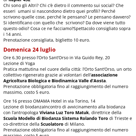
Chi sono gli Altri? Chi c’è dietro il commento sui social? Che
esseri umani si nascondono dietro quei profili? Perché
scrivono quelle cose, perché le pensano? Le pensano davvero?
Si identificano con quello che scrivono? Da dove viene tutto
questo odio? Cosa ce ne facciamo?Spettacolo consigliato sopra
i 14 anni.
Prenotazione consigliata, biglietto 10 euro.
Domenica 24 luglio
Ore 6.30 presso l’Orto Sant’Orso in Via Guido Rey, 20
Lezione di Yoga
Pratica mattutina nel cuore della città: l’Orto Sant’Orso, un orto
collettivo rigenerato grazie ai volontari dell’
associazione
Agricoltura Biologica e Biodinamica Valle d’Aosta
.
Prenotazione obbligatoria fino al raggiungimento del numero
massimo, costo 5 euro.
Ore 16 presso OMAMA Hotel in via Torino, 14
Lezione di biodanzaIncontro di avvicinamento alla biodanza
con l’antropologa
Viviana Luz Toro Matuk
, direttrice della
Scuola Modello di Biodanza Sistema
Rolando Toro
di Trieste e
co-direttrice della
Scuolatoro
di Milano.
Prenotazione obbligatoria fino al raggiungimento del numero
massimo, costo 5 euro.