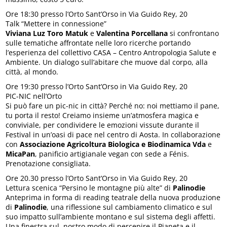
Ore 18:30 presso l’Orto Sant’Orso in Via Guido Rey, 20
Talk “Mettere in connessione”
Viviana Luz Toro Matuk
e
Valentina Porcellana
si confrontano
sulle tematiche affrontate nelle loro ricerche portando
l’esperienza del collettivo CASA – Centro Antropologia Salute e
Ambiente. Un dialogo sull’abitare che muove dal corpo, alla
città, al mondo.
Ore 19:30 presso l’Orto Sant’Orso in Via Guido Rey, 20
PIC-NIC nell’Orto
Si può fare un pic-nic in città? Perché no: noi mettiamo il pane,
tu porta il resto! Creiamo insieme un’atmosfera magica e
conviviale, per condividere le emozioni vissute durante il
Festival in un’oasi di pace nel centro di Aosta. In collaborazione
con
Associazione Agricoltura Biologica e Biodinamica Vda
e
MicaPan
, panificio artigianale vegan con sede a Fénis.
Prenotazione consigliata.
Ore 20.30 presso l’Orto Sant’Orso in Via Guido Rey, 20
Lettura scenica “Persino le montagne più alte” di
Palinodie
Anteprima in forma di reading teatrale della nuova produzione
di
Palinodie
, una riflessione sul cambiamento climatico e sul
suo impatto sull’ambiente montano e sul sistema degli affetti.
Una finestra sul nostro modo di percepire il Pianeta e il