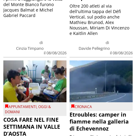
del Monte Bianco furono
Oltre 200 atleti al via
Jacques Balmat e Michel
dell'ultima tappa del Défì
Gabriel Paccard
Vertical, sul podio anche
Mathieu Brunod, Alex
Noussan, Miriam Di Vincenzo
e Kaitlin Allen
di
di
Cinzia Timpano
Davide Pellegrino
il 08/08/2026
il 08/08/2026
APPUNTAMENTI
,
OGGI &
CRONACA
DOMANI
Etroubles: camper in
COSA FARE NEL FINE
fiamme nella galleria
SETTIMANA IN VALLE
di Echevennoz
D’AOSTA