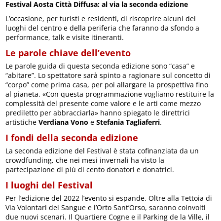
Festival Aosta Città Diffusa: al via la seconda edizione
L’occasione, per turisti e residenti, di riscoprire alcuni dei
luoghi del centro e della periferia che faranno da sfondo a
performance, talk e visite itineranti.
Le parole chiave dell’evento
Le parole guida di questa seconda edizione sono “casa” e
“abitare”. Lo spettatore sarà spinto a ragionare sul concetto di
“corpo” come prima casa, per poi allargare la prospettiva fino
al pianeta. «Con questa programmazione vogliamo restituire la
complessità del presente come valore e le arti come mezzo
prediletto per abbracciarla» hanno spiegato le direttrici
artistiche
Verdiana Vono
e
Stefania Tagliaferri
.
I fondi della seconda edizione
La seconda edizione del Festival è stata cofinanziata da un
crowdfunding, che nei mesi invernali ha visto la
partecipazione di più di cento donatori e donatrici.
I luoghi del Festival
Per l’edizione del 2022 l’evento si espande. Oltre alla Tettoia di
Via Volontari del Sangue e l’Orto Sant’Orso, saranno coinvolti
due nuovi scenari. Il Quartiere Cogne e il Parking de la Ville, il