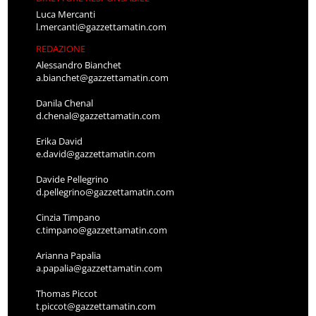
Luca Mercanti
l.mercanti@gazzettamatin.com
REDAZIONE
Alessandro Bianchet
a.bianchet@gazzettamatin.com
Danila Chenal
d.chenal@gazzettamatin.com
Erika David
e.david@gazzettamatin.com
Davide Pellegrino
d.pellegrino@gazzettamatin.com
Cinzia Timpano
c.timpano@gazzettamatin.com
Arianna Papalia
a.papalia@gazzettamatin.com
Thomas Piccot
t.piccot@gazzettamatin.com