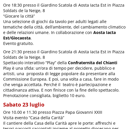
Ore 18:30 presso il Giardino Scatola di Aosta Iacta Est in Piazza
Soldats de la Neige, 8
“Giocare la città”
Una selezione di giochi da tavolo per adulti legati alle
tematiche della città, dell’ambiente, del cambiamento climatico
e delle relazioni umane. In collaborazione con
Aosta Iacta
Est/Giocaosta
.
Evento gratuito.
Ore 21:30 presso il Giardino Scatola di Aosta Iacta Est in Piazza
Soldats de la Neige, 8
Spettacolo interattivo “Play” della
Confraternita del Chianti
Play è una sfida: un’ora di tempo per decidere, pubblico e
artisti, una proposta di legge popolare da presentare alla
Commissione Europea. E poi, una volta a casa, fare in modo
che venga accettata. Perché il teatro è partecipazione e
cittadinanza attiva. E non finisce con la fine dello spettacolo.
Prenotazione consigliata, biglietto 10 euro.
Sabato 23 luglio
Ore 10.00 e 11.30 presso Piazza Papa Giovanni XXIII
Visita evento “Casa della Carità”
Il cantiere della Casa della Carità apre le porte: affreschi e
tesori nascosti raccontati insieme al progetto diocesano per