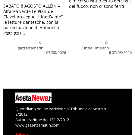
E in corso l'intervento dei vigili
SABATO 8 AGOSTO ALLEIN –
del fuoco, non ci sono feriti
All’area verde Le Plan-de-
Clavel prosegue “ItinerDante”,
le letture dantesche, con la
partecipazione di Antonello
Pistritto (...
di
di
gazzettamatin
Cinzia Timpano
il 07/08/2026
il 07/08/2026
Quotidiano online Iscrizione al Tribunale di Aosta n.
8/2012
Autorizzazione del 13/12/2012
www.gazzettamatin.com
Editore