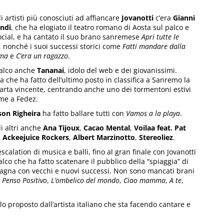
li artisti più conosciuti ad affiancare
Jovanotti
c’era
Gianni
ndi
, che ha elogiato il teatro romano di Aosta sul palco e
ocial, e ha cantato il suo brano sanremese
Apri tutte le
, nonché i suoi successi storici come
Fatti mandare dalla
ma
e
C’era un ragazzo
.
palco anche
Tananai
, idolo del web e dei giovanissimi.
ta che ha fatto dell’ultimo posto in classifica a Sanremo la
arta vincente, centrando anche uno dei tormentoni estivi
me a Fedez.
son Righeira
ha fatto ballare tutti con
Vamos a la playa
.
li altri anche
Ana Tijoux
,
Cacao Mental
,
Voilaa feat. Pat
,
Ackeejuice Rockers
,
Albert Marzinotto
,
Stereoliez
.
scalation di musica e balli, fino al gran finale con Jovanotti
alco che ha fatto scatenare il pubblico della “spiaggia” di
gna con vecchi e nuovi successi. Non sono mancati brani
e
Penso Positivo
,
L’ombelico del mondo
,
Ciao mamma
,
A te
,
o proposto dall’artista italiano che sta facendo cantare e