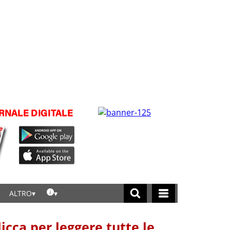
ALTRO
licca per leggere tutte le