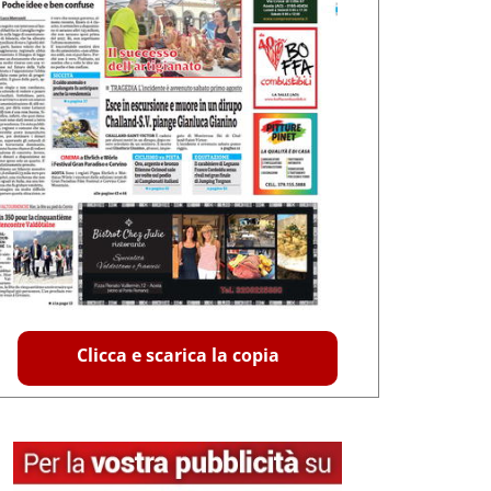
Clicca e scarica la copia