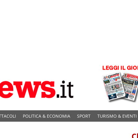
TTACOLI
POLITICA & ECONOMIA
SPORT
TURISMO & EVENTI
C