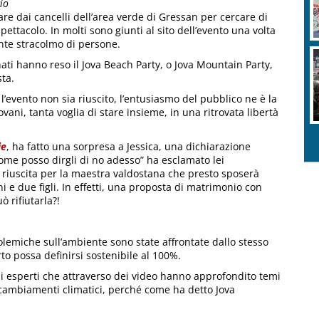
io
are dai cancelli dell’area verde di Gressan per cercare di
ettacolo. In molti sono giunti al sito dell’evento una volta
mente stracolmo di persone.
nati hanno reso il Jova Beach Party, o Jova Mountain Party,
sta.
’evento non sia riuscito, l’entusiasmo del pubblico ne è la
ovani, tanta voglia di stare insieme, in una ritrovata libertà
ie
, ha fatto una sorpresa a Jessica, una dichiarazione
me posso dirgli di no adesso” ha esclamato lei
a riuscita per la maestra valdostana che presto sposerà
 e due figli. In effetti, una proposta di matrimonio con
ò rifiutarla?!
emiche sull’ambiente sono state affrontate dallo stesso
rto possa definirsi sostenibile al 100%.
gli esperti che attraverso dei video hanno approfondito temi
i cambiamenti climatici, perché come ha detto Jova