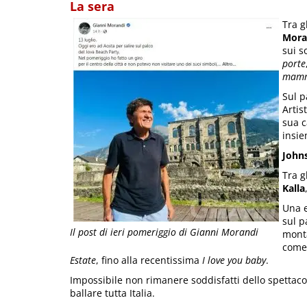
La sera
Tra g
Mora
sui s
porte
mam
Sul 
Artis
sua c
insie
John
Tra g
Kalla
Una e
sul p
Il post di ieri pomeriggio di Gianni Morandi
monta
com
Estate
, fino alla recentissima
I love you baby
.
Impossibile non rimanere soddisfatti dello spettacol
ballare tutta Italia.