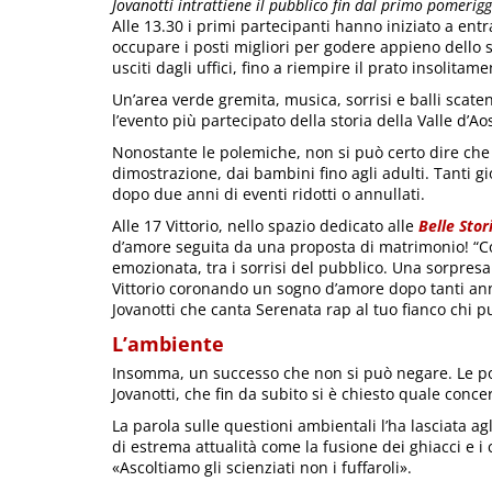
Jovanotti intrattiene il pubblico fin dal primo pomerigg
Alle 13.30 i primi partecipanti hanno iniziato a entr
occupare i posti migliori per godere appieno dello sp
usciti dagli uffici, fino a riempire il prato insolita
Un’area verde gremita, musica, sorrisi e balli scate
l’evento più partecipato della storia della Valle d’Ao
Nonostante le polemiche, non si può certo dire che l
dimostrazione, dai bambini fino agli adulti. Tanti gi
dopo due anni di eventi ridotti o annullati.
Alle 17 Vittorio, nello spazio dedicato alle
Belle Stor
d’amore seguita da una proposta di matrimonio! “Co
emozionata, tra i sorrisi del pubblico. Una sorpres
Vittorio coronando un sogno d’amore dopo tanti anni
Jovanotti che canta Serenata rap al tuo fianco chi pu
L’ambiente
Insomma, un successo che non si può negare. Le pol
Jovanotti, che fin da subito si è chiesto quale conce
La parola sulle questioni ambientali l’ha lasciata a
di estrema attualità come la fusione dei ghiacci e 
«Ascoltiamo gli scienziati non i fuffaroli».