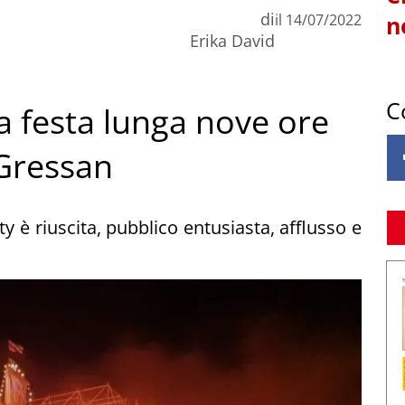
di
il
14/07/2022
n
Erika David
C
a festa lunga nove ore
 Gressan
 è riuscita, pubblico entusiasta, afflusso e